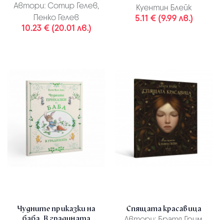
Автори:
Сотир Гелев,
Куентин Блейк
Пенко Гелев
5.11 € (9.99 лв.)
10.23 € (20.01 лв.)
Чудните приказки на
Спящата красавица
баба. В градината
Автори:
Братя Грим,