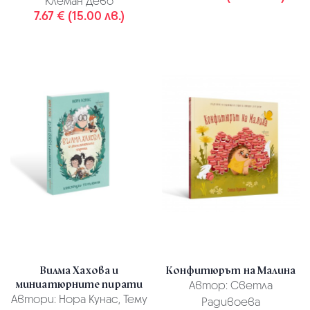
Клеман Дево
7.67 € (15.00 лв.)
Вилма Хахова и
Конфитюрът на Малина
миниатюрните пирати
Автор:
Светла
Автори:
Нора Кунас, Тему
Радивоева