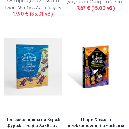
Автори:
Джеймс Матю
Джулиани, Сандра Солине
Бари, Мейбъл Луси Атуел
7.67 € (15.00 лв.)
17.90 € (35.01 лв.)
Приключенията на Кураж
Шаро Холмс и
Фураж, Гризни Халва и ...
проклятието на маската