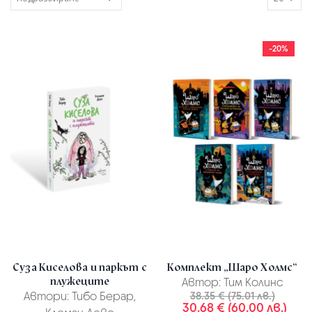
-20%
Суза Киселова и паркът с
Комплект „Шаро Холмс“
плужеците
Автор:
Тим Колинс
Автори:
Тибо Берар,
38.35 € (75.01 лв.)
30.68 € (60.00 лв.)