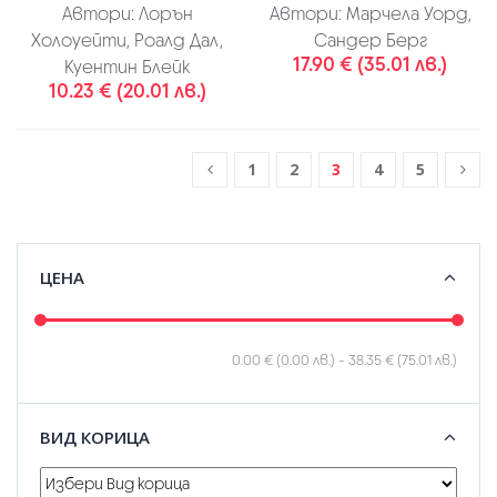
Автори:
Лорън
Автори:
Марчела Уорд,
Холоуейти, Роалд Дал,
Сандер Берг
17.90 € (35.01 лв.)
Куентин Блейк
10.23 € (20.01 лв.)
1
2
3
4
5
ЦЕНА
0.00 € (0.00 лв.)
-
38.35 € (75.01 лв.)
ВИД КОРИЦА