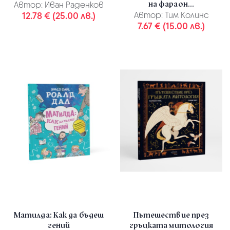
на фараон...
Автор:
Иван Раденков
12.78 € (25.00 лв.)
Автор:
Тим Колинс
7.67 € (15.00 лв.)
Матилда: Как да бъдеш
Пътешествие през
гений
гръцката митология