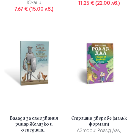
Юхани
11.25 € (22.00 лв.)
7.67 € (15.00 лв.)
Балада за самозвания
Страшни зверове (малък
рицар Желязко и
формат)
огнедиша...
Автори:
Роалд Дал,