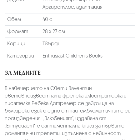
Аргиропулос, адаптация
Обем
40 с.
Формат
28 х 27 см
Корици
Твърди
Категории
Enthusiast Children's Books
ЗА МЕДИИТЕ
В навечерието на Свети Валентин
световноизвестната френска илюстраторка и
писателка Ребека Дотремер се завръща на
български език с едно от най-емблематичните си
произведения. „Влюбеният“, издавана от
„Ентусиаст“, е сантиментална книга за първите
романтични трепети, изпълнена с невинност,