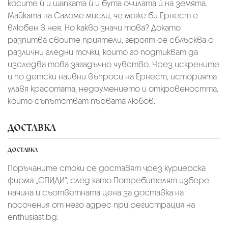
косите ѝ и шапката ѝ и бута очилата ѝ на земята.
Майката на Саломе мисли, че може би Ернест е
влюбен в нея. Но какво значи това? Докато
разпитва своите приятели, героят се сблъсква с
различни гледни точки, които го подтикват да
изследва това загадъчно чувство. Чрез искрените
и по детски наивни въпроси на Ернест, историята
улавя красотата, недоумението и откровеността,
които съпътстват първата любов.
ДОСТАВКА
ДОСТАВКА
Поръчаните стоки се доставят чрез куриерскa
фирмa „СПИДИ“,
след като Потребителят избере
начина и съответната цена за доставка на
посочения от него адрес при регистрация на
enthusiast.bg.