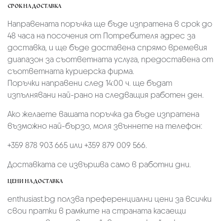
СРОК НА ДОСТАВКА
Направената поръчка ще бъде изпратена в срок до
48 часа на посочения от Потребителя адрес за
доставка, и ще бъде доставена спрямо времевия
диапазон за съответната услуга, предоставена от
съответната куриерска фирма.
Поръчки направени след 14:00 ч. ще бъдат
изпълнявани най-рано на следващия работен ден.
Ако желаете вашата поръчка да бъде изпратена
възможно най-бързо, моля звъннете на телефон:
+359 878 903 665 или +359 879 009 566.
Доставката се извършва само в работни дни.
ЦЕНИ НА ДОСТАВКА
enthusiast.bg ползва преференциални цени за всички
свои пратки в рамките на страната касаещи