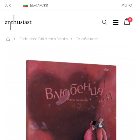
EUR
БЪЛГАРСКИ
МЕНЮ
0
Enthusiast Children's Books
Влюбеният