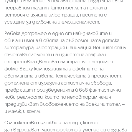
хумор и вълнение. В нея авторката разгръща своя
несравним талант, като преплита нежната
история с изящни илюстрации, наситени с
усещане за дълбочина и емоционалност.
Ребека Дотремер е едно от най-знаковите и
обичани имена в света на съвременната детска
литература, илюстрация и анимация. Нейният стил
съчетава елементи на изчистена графика и
експресивна цветова палитра със специален
фокус върху композицията и ефектите на
светлината и цвета. Техническата ѝ прецизност,
допълнена от изразена артистична свобода,
превръщат произведенията ѝ във фантастични
нови реалности, които по неповторим начин
предизвикват въображението на всеки читател –
и малък, и голям.
С множество изложби и награди, които
затвърждават майсторското ѝ умение да създава