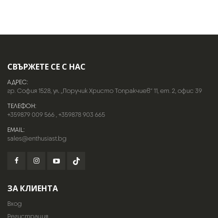
СВЪРЖЕТЕ СЕ С НАС
АДРЕС:
гр. София 1528, ул. „Поручик Христо Топракчиев“ 11, ет. 2, офис 39
ТЕЛЕФОН:
+359879 009 566
,
+359878 903 665
EMAIL:
sales@enthusiast.bg
ЗА КЛИЕНТА
Вход
Регистрация