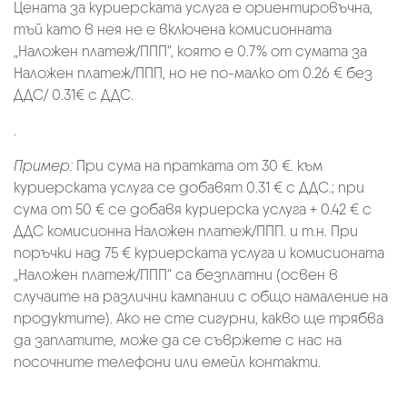
Цената за куриерската услуга е ориентировъчна,
тъй като в нея не е включена комисионната
„Наложен платеж/ППП“, която е 0.7% от сумата за
Наложен платеж/ППП, но не по-малко от 0.26 € без
ДДС/ 0.31€ с ДДС.
.
Пример:
При сума на пратката от 30 €. към
куриерската услуга се добавят 0.31 € с ДДС.; при
сума от 50 € се добавя куриерска услуга + 0.42 € с
ДДС комисионна Наложен платеж/ППП. и т.н. При
поръчки над 75 € куриерската услуга и комисионата
„Наложен платеж/ППП“ са безплатни (освен в
случаите на различни кампании с общо намаление на
продуктите). Ако не сте сигурни, какво ще трябва
да заплатите, може да се съвржете с нас на
посочните телефони или емейл контакти.