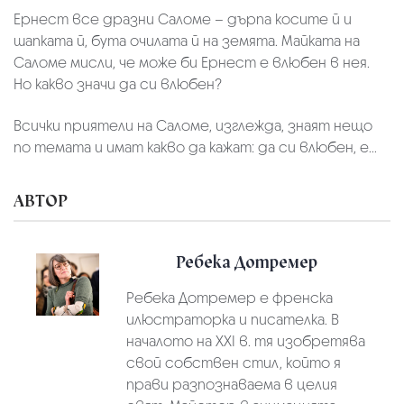
Ернест все дразни Саломе – дърпа косите й и
шапката й, бута очилата й на земята. Майката на
Саломе мисли, че може би Ернест е влюбен в нея.
Но какво значи да си влюбен?
Всички приятели на Саломе, изглежда, знаят нещо
по темата и имат какво да кажат: да си влюбен, е...
АВТОР
Ребека Дотремер
Ребека Дотремер е френска
илюстраторка и писателка. В
началото на XXI в. тя изобретява
свой собствен стил, който я
прави разпознаваема в целия