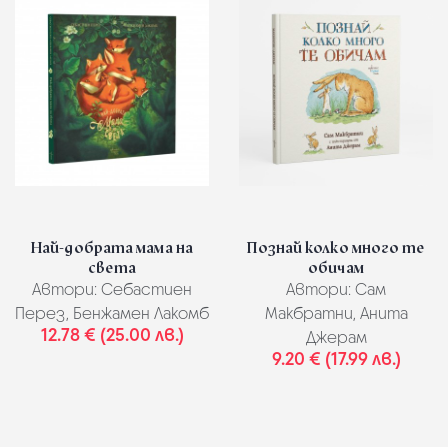
Най-добрата мама на
Познай колко много те
света
обичам
Автори:
Себастиен
Автори:
Сам
Перез, Бенжамен Лакомб
Макбратни, Анита
12.78 € (25.00 лв.)
Джерам
9.20 € (17.99 лв.)