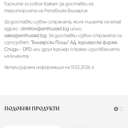
Горните условия важат за доставки на
територията на Република България.
За доставки извън страната, моля пишете на email
адрес:
dimitrov@enthusiast.bg
и/или
sales@enthusiast.bg
. За доставки извън страната се
изпозлват:
"Български Пощи" АД
,
куриерска фирма
Спиди - DPD
или друг куриер спрямо изискванията
на клиента.
Актулизирана информация на 11.02.2026 г.
ПОДОБНИ ПРОДУКТИ