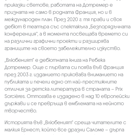
приказки светове, работата на Дотремер е
призната не само в родната Франция, но и в
международен план. През 2020 г. тя прави и своя
дебют в театъра със спектакъла „Безпорядъчната
конференция“, а в момента посвещава времето си
на различни графични проекти и разширява
границите на своето забележително изкуство.
„Влюбеният“ е дебютната книга на Ребека
Дотремер. Още с първата си поява във Франция
през 2003 г. изданието приковава вниманието на
публиката и печели едно от най-престижните
отличия за детска литература в страната – Prix
Sorcières. Оттогава е издадено в над 10 европейски
държави и се превръща в емблемата на нейното
творчество.
Историята във „Влюбеният“ среща читателите с
малкия Ернест, който все дразни Саломе – дърпа