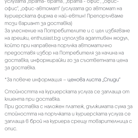
услугата „врата- врата“, „врата - офис“, „oфис-
офис“, „офис-автомат“ (услугата до автомат на
куриерската фирма е най-евтин! Препоръчваме
този вариант за доставка)
За улеснение на Потребителите и с цел избягване
на грешки, enthusiast.bg използва адаптивен модул,
който при направена поръчка автоматично
предоставя избор на Потребителя за начина на
доставка, информирайки го за съответната цена
за доставка.
*За повече информация –
ценова листа „Спиди“
Стойността на куриерската услуга се заплаща от
клиента при доставка.
При доставка с наложен платеж, дължимата сума за
стойността на поръчката и куриерската услуга се
заплаща в брой на куриера срещу товарителница с
опис.