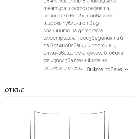
свят. Майстор в анимацията,
театъра и фотографията,
нейните творби привличат
широка публика отвъд
границите на детската
илюстрация. Произведенията ѝ
са вдъхновяващи и поетични,
отличаващи се с хумор. Тя обича
да използва техниката на
рисуване с гва...
Вижте повече >>
ОТКЪС