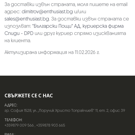
За доставки извън страната, моля пишете на email
адрес:
dimitrov@enthusiast.bg
и/или
sales@enthusiast.bg
. За доставки извън страната се
изпозлват:
"Български Пощи" АД
,
куриерска фирма
Спиди - DPD
или друг куриер спрямо изискванията
на клиента.
Актулизирана информация на 11.02.2026 г.
СВЪРЖЕТЕ СЕ С НАС
АДРЕС:
гр. София 1528, ул. „Поручик Христо Топракчиев“ 11, ет. 2, офис 39
ТЕЛЕФОН:
+359879 009 566
,
+359878 903 665
EMAIL: