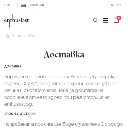
EUR
БЪЛГАРСКИ
МЕНЮ
0
Доставка
Доставка
ДОСТАВКА
Поръчаните стоки се доставят чрез куриерскa
фирмa „СПИДИ“,
след като Потребителят избере
начина и съответната цена за доставка на
посочения от него адрес при регистрация на
enthusiast.bg.
СРОК НА ДОСТАВКА
Направената поръчка ще бъде изпратена в срок до