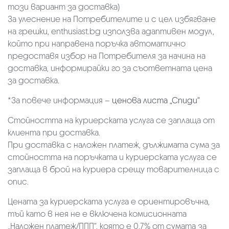
този вариант за доставка)
За улеснение на Потребителите и с цел избягване
на грешки, enthusiast.bg използва адаптивен модул,
който при направена поръчка автоматично
предоставя избор на Потребителя за начина на
доставка, информирайки го за съответната цена
за доставка.
*За повече информация –
ценова листа „Спиди“
Стойността на куриерската услуга се заплаща от
клиента при доставка.
При доставка с наложен платеж, дължимата сума за
стойността на поръчката и куриерската услуга се
заплаща в брой на куриера срещу товарителница с
опис.
Цената за куриерската услуга е ориентировъчна,
тъй като в нея не е включена комисионната
„Наложен платеж/ППП“, която е 0.7% от сумата за