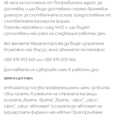
48 часа на посочения от Потребителя адрес за
доставка, и ще бъде доставена спрямо времевия
диапазон за съответната услуга, предоставена от
съответната куриерска фирма.
Поръчки направени след 14:00 ч. ще бъдат
изпълнявани най-рано на следващия работен ден.
Ако желаете вашата поръчка да бъде изпратена
възможно най-бързо, моля звъннете на телефон:
+359 878 903 665 или +359 879 009 566.
Доставката се извършва само в работни дни.
ЦЕНИ НА ДОСТАВКА
enthusiast.bg ползва преференциални цени за всички
свои пратки в рамките на страната касаещи
услугата „врата- врата“, „врата - офис“, „oфис-
офис“, „офис-автомат“ (услугата до автомат на
куриерската фирма е най-евтин! Препоръчваме