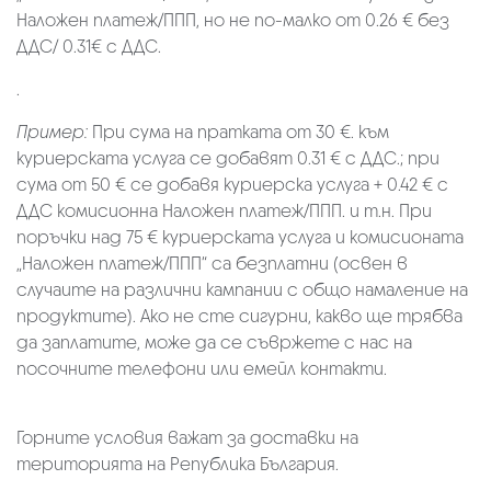
Наложен платеж/ППП, но не по-малко от 0.26 € без
ДДС/ 0.31€ с ДДС.
.
Пример:
При сума на пратката от 30 €. към
куриерската услуга се добавят 0.31 € с ДДС.; при
сума от 50 € се добавя куриерска услуга + 0.42 € с
ДДС комисионна Наложен платеж/ППП. и т.н. При
поръчки над 75 € куриерската услуга и комисионата
„Наложен платеж/ППП“ са безплатни (освен в
случаите на различни кампании с общо намаление на
продуктите). Ако не сте сигурни, какво ще трябва
да заплатите, може да се съвржете с нас на
посочните телефони или емейл контакти.
Горните условия важат за доставки на
територията на Република България.