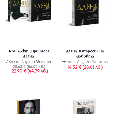
Комплект „Принцеса
Даяна. В търсене на
Даяна“
любовта
Автор:
Андрю Мортън
Автор:
Андрю Мортън
28.63 € (56.00 лв.)
14.32 € (28.01 лв.)
22.90 € (44.79 лв.)