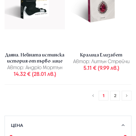
Даяна. Нейната истинска
Кралица Елизабет
история от първо лице
Автор:
Литън Стрейчи
Автор:
Андрю Мортън
5.11 € (9.99 лв.)
14.32 € (28.01 лв.)
1
2
ЦЕНА