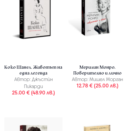
Коко Шанел. Животът на
Мерилин Монро.
една легенда
Поверително и лично
Автор:
Джъстѝн
Автор:
Мишел Морган
12.78 € (25.00 лв.)
Пикарди
25.00 € (48.90 лв.)