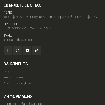
СВЪРЖЕТЕ СЕ С НАС
АДРЕС:
гр. София 1528, ул. „Поручик Христо Топракчиев“ 11, ет. 2, офис 39
ТЕЛЕФОН:
+359879 009 566
,
+359878 903 665
EMAIL:
sales@enthusiast.bg
ЗА КЛИЕНТА
Вход
Регистрация
Любими продукти
ИНФОРМАЦИЯ
Често задавани въпроси