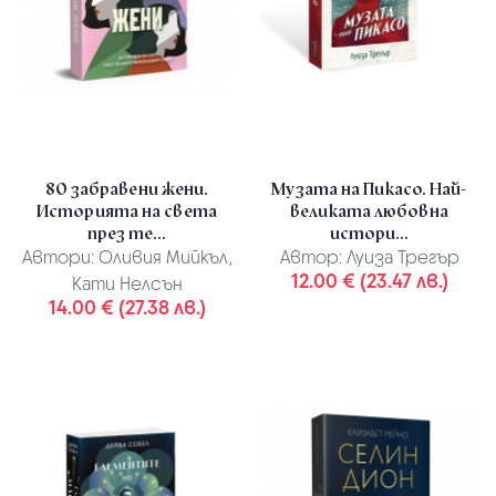
80 забравени жени.
Музата на Пикасо. Най-
Историята на света
великата любовна
през те...
истори...
Автори:
Оливия Мийкъл,
Автор:
Луиза Трегър
12.00 € (23.47 лв.)
Кати Нелсън
14.00 € (27.38 лв.)