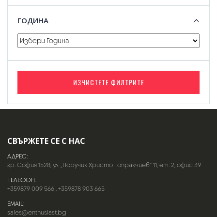
ГОДИНА
ИЗЧИСТЕТЕ ФИЛТРИТЕ
СВЪРЖЕТЕ СЕ С НАС
АДРЕС:
гр. София 1528, ул. „Поручик Христо Топракчиев“ 11, ет. 2, офис 39
ТЕЛЕФОН:
+359879 009 566
,
+359878 903 665
EMAIL:
sales@enthusiast.bg