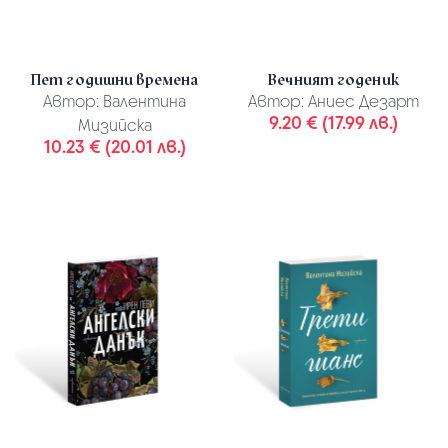
Пет годишни времена
Вечният годеник
Автор:
Валентина
Автор:
Аниес Дезарт
9.20 € (17.99 лв.)
Мизийска
10.23 € (20.01 лв.)