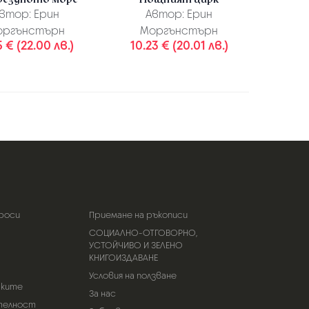
втор:
Ерин
Автор:
Ерин
оргънстърн
Моргънстърн
5 € (22.00 лв.)
10.23 € (20.01 лв.)
роси
Приемане на ръкописи
СОЦИАЛНО-ОТГОВОРНО,
УСТОЙЧИВО И ЗЕЛЕНО
КНИГОИЗДАВАНЕ
Условия на ползване
тките
За нас
телност