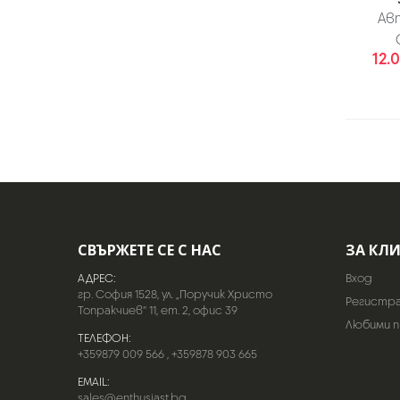
Ав
12.0
СВЪРЖЕТЕ СЕ С НАС
ЗА КЛ
АДРЕС:
Вход
гр. София 1528, ул. „Поручик Христо
Регистр
Топракчиев“ 11, ет. 2, офис 39
Любими 
ТЕЛЕФОН:
+359879 009 566
,
+359878 903 665
EMAIL:
sales@enthusiast.bg