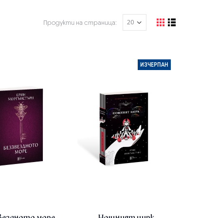
Продукти на страница:
ИЗЧЕРПАН
вездното море
Нощният цирк