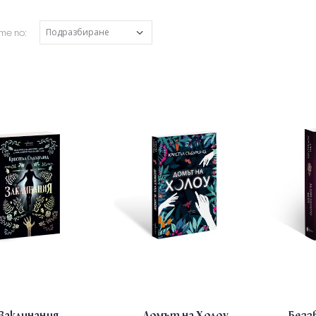
е по:
Заклинания
Домът на Холоу
Безз