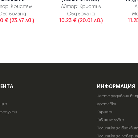
тор:
Кристъл
Автор:
Кристъл
А
Съдърланд
Съдърланд
М
0 € (23.47 лв.)
10.23 € (20.01 лв.)
11.2
ИЕНТА
ИНФОРМАЦИЯ
Често задавани въп
ация
Доставка
продукти
Кариери
Общи условия
Политика за бискви
Политика за повери