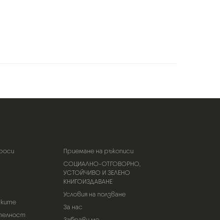
роси
Приемане на ръкописи
СОЦИАЛНО-ОТГОВОРНО,
УСТОЙЧИВО И ЗЕЛЕНО
КНИГОИЗДАВАНЕ
Условия на ползване
тките
За нас
телност
Забрави ме