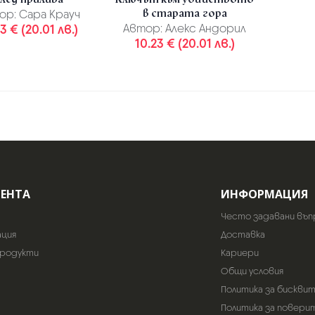
в старата гора
ор:
Сара Крауч
3 € (20.01 лв.)
Автор:
Алекс Андорил
10.23 € (20.01 лв.)
ИЕНТА
ИНФОРМАЦИЯ
Често задавани въп
ация
Доставка
продукти
Кариери
Общи условия
Политика за бискви
Политика за повери