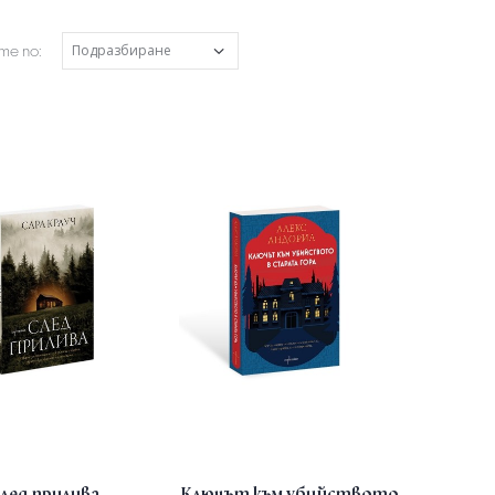
е по:
лед прилива
Ключът към убийството