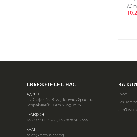
Авт
10.2
СВЪРЖЕТЕ СЕ С НАС
ЗА КЛ
АДРЕС:
Вход
гр. София 1528, ул. „Поручик Христо
Регистр
Топракчиев“ 11, ет. 2, офис 39
Любими 
ТЕЛЕФОН:
+359879 009 566
,
+359878 903 665
EMAIL:
sales@enthusiast.bg