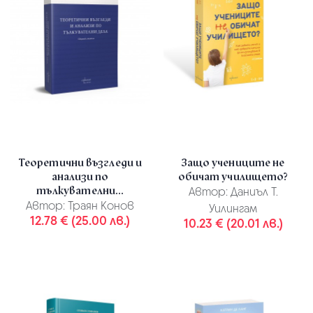
Теоретични възгледи и
Защо учениците не
анализи по
обичат училището?
тълкувателни...
Автор:
Даниъл Т.
Автор:
Траян Конов
Уилингам
12.78 € (25.00 лв.)
10.23 € (20.01 лв.)