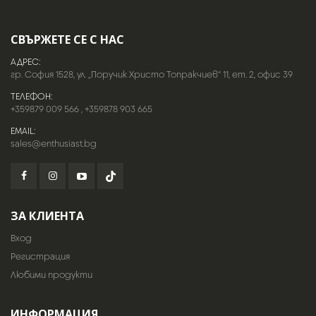
СВЪРЖЕТЕ СЕ С НАС
АДРЕС:
гр. София 1528, ул. „Поручик Христо Топракчиев“ 11, ет. 2, офис 39
ТЕЛЕФОН:
+359879 009 566
,
+359878 903 665
EMAIL:
sales@enthusiast.bg
ЗА КЛИЕНТА
Вход
Регистрация
Любими продукти
ИНФОРМАЦИЯ