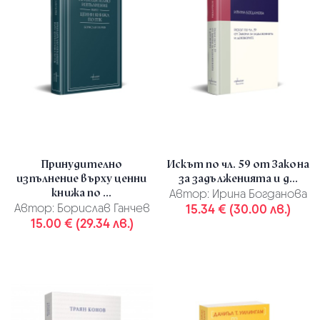
Принудително
Искът по чл. 59 от Закона
изпълнение върху ценни
за задълженията и д...
книжа по ...
Автор:
Ирина Богданова
Автор:
Борислав Ганчев
15.34 € (30.00 лв.)
15.00 € (29.34 лв.)