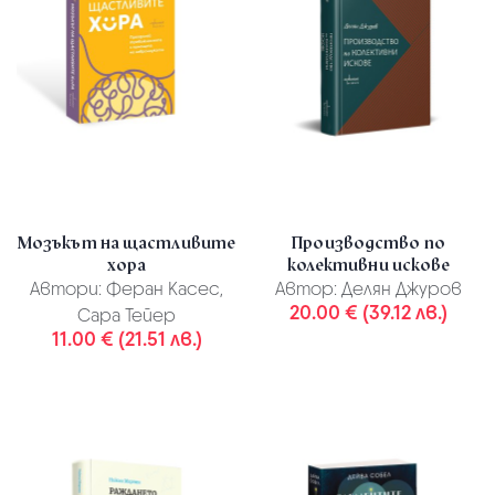
Мозъкът на щастливите
Производство по
хора
колективни искове
Автори:
Феран Касес,
Автор:
Делян Джуров
20.00 € (39.12 лв.)
Сара Тейер
11.00 € (21.51 лв.)