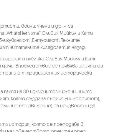
тисти, воини, учени и др. – са
 „What’sHerName“ Оливия Мийкъл и Кати
ликувана от „Ентусиаст“. Техните
ъщат читателите хилядолетия назад.
широката публика, Оливия Мийкъл и Кати
и дами. Впоследствие се появява идеята да
 встрани от традиционния исторически
а пътя на 80 изключителни жени, чиито
вят, която създава първия университет),
 феминистко движение) са неизвестни за
ата история, която се преподава в
итки на човечеството, пречупен през