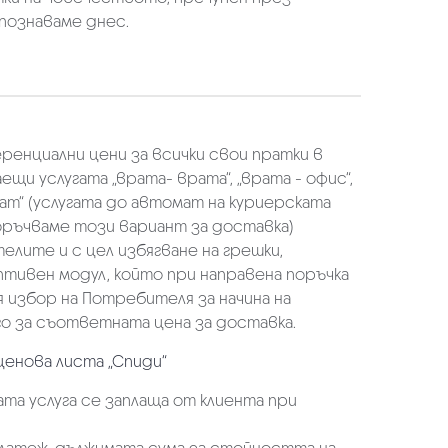
познаваме днес.
еренциални цени за всички свои пратки в
щи услугата „врата- врата“, „врата - офис“,
ат“ (услугата до автомат на куриерската
оръчваме този вариант за доставка)
елите и с цел избягване на грешки,
аптивен модул, който при направена поръчка
избор на Потребителя за начина на
о за съответната цена за доставка.
ценова листа „Спиди“
та услуга се заплаща от клиента при