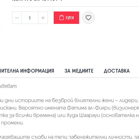
КУПИ
ИТЕЛНА ИНФОРМАЦИЯ
ЗА МЕДИИТЕ
ДОСТАВКА
ивяват.
 дни историите на безброй влиятелни жени – лидери, а
искани. Вероятно имената Фатима ал-Фихри (визионерк
тка за всички времена) или Худа Шаарауи (основателка
е промени.
ладяващите съдби на тези забележителни личности, за