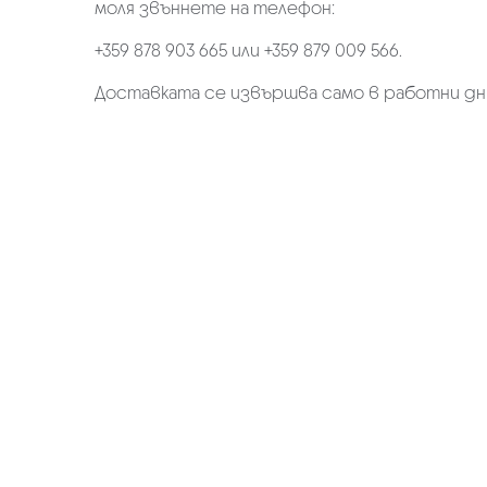
моля звъннете на телефон:
+359 878 903 665 или +359 879 009 566.
Доставката се извършва само в работни дн