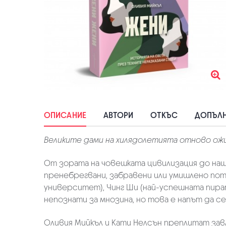
ОПИСАНИЕ
АВТОРИ
ОТКЪС
ДОПЪЛН
Великите дами на хилядолетията отново ож
От зората на човешката цивилизация до наши
пренебрегвани, забравени или умишлено пот
университет), Чинг Ши (най-успешната пира
непознати за мнозина, но това е напът да с
Оливия Мийкъл и Кати Нелсън преплитат зав