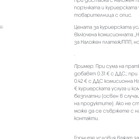
При доставка с наложен 
поръчката и куриерската 
товарителница с опис.
и.
Цената за куриерската ус
включена комисионната „Н
за Наложен платеж/ППП, но 
.
Пример:
При сума на прат
добавят 0.31 € с ДДС.; при
0.42 € с ДДС комисионна Н
€ куриерската услуга и к
безплатни (освен в случа
на продуктите). Ако не с
може да се съвржете с н
контакти.
Горните условия важат з