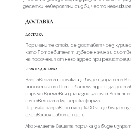
десетки невероятни съдби, често неглижиран
ДОСТАВКА
ДОСТАВКА
Поръчаните стоки се доставят чрез куриер
като Потребителят избере начина и съотве
на посочения от него адрес при регистрация 
СРОК НА ДОСТАВКА
Направената поръчка ще бъде изпратена в ср
посочения от Потребителя адрес за достав
спрямо времевия диапазон за съответната 
съответната куриерска фирма.
Поръчки направени след 14:00 ч. ще бъдат из
следващия работен ден.
Ако желаете вашата поръчка да бъде изпрат