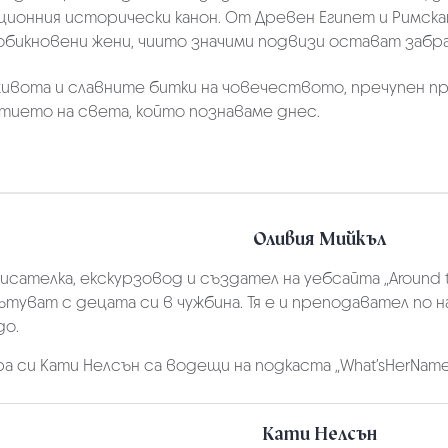
ционния исторически канон. От Древен Египет и Римска
еобикновени жени, чиито значими подвизи остават забр
ивота и славните битки на човечеството, пречупен пр
итието на света, който познаваме днес.
Оливия Мийкъл
исателка, екскурзовод и създател на уебсайта „Around th
туват с децата си в чужбина. Тя е и преподавател по 
до.
а си Кати Нелсън са водещи на подкаста „What’sHerName
Кати Нелсън