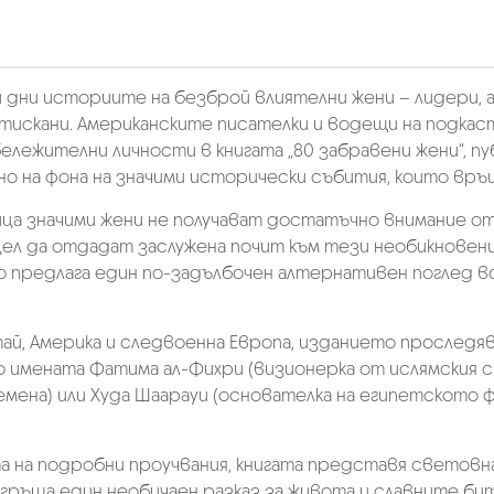
дни историите на безброй влиятелни жени – лидери, ар
искани. Американските писателки и водещи на подкаста
лежителни личности в книгата „80 забравени жени“, пуб
но на фона на значими исторически събития, които вр
ца значими жени не получават достатъчно внимание от 
 цел да отдадат заслужена почит към тези необикновен
то предлага един по-задълбочен алтернативен поглед
ай, Америка и следвоенна Европа, изданието проследяв
 имената Фатима ал-Фихри (визионерка от ислямския с
ремена) или Худа Шаарауи (основателка на египетското
та на подробни проучвания, книгата представя световн
азгръща един необичаен разказ за живота и славните б