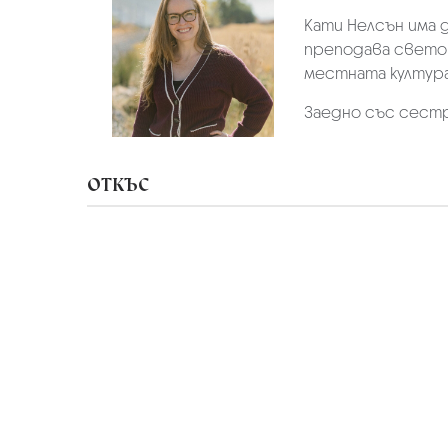
Кати Нелсън има 
преподава светов
местната култура
Заедно със сестра
ОТКЪС