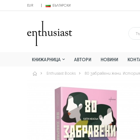
EUR
БЪЛГАРСКИ
КНИЖАРНИЦА
АВТОРИ
НОВИНИ
КОНТ
Enthusiast Books
80 забравени жени. Истори