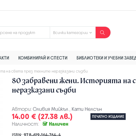
АКТИ
КОМБИНИРАЙ И СПЕСТИ
БИБЛИОТЕКИ И УЧЕБНИ ЗАВЕ
ята на света през техните неразказани съдби
80 забравени жени. Историята на 
неразказани съдби
Автори:
Оливия Мийкъл
,
Кати Нелсън
14.00 € (27.38 лв.)
ПЕЧАТНО ИЗДАНИЕ
Наличност:
Наличен
ISBN:
978-619-164-764-4