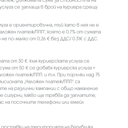
платеж, дължимата сума за стойността на
услуга се заплаща в брой на куриера срещу
луга е ориентировъчна, тъй като в нея не е
аложен платеж/ППП“, която е 0.7% от сумата
не по-малко от 0.26 € без ДДС/ 0.31€ с ДДС.
ката от 30 €. към куриерската услуга се
 сума от 50 € се добавя куриерска услуга +
аложен платеж/ППП. и т.н. При поръчки над 75
омисионата „Наложен платеж/ППП“ са
ите на различни кампании с общо намаление
те сигурни, какво ще трябва да заплатите,
ас на посочните телефони или емейл
а доставки на територията на Република