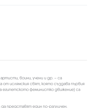
ртисти, воини, учени и др. – са
а от ислямския свят, която създава първия
 на египетското феминистко движение) са
 да представят един по-различен,