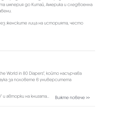
та империя до Китай, Америка и следвоенна
авени.
ез женските лица на историята, често
e World in 80 Diapers“, който насърчава
наука за половете в университета
“
и авторки на книгата...
Вижте повече >>