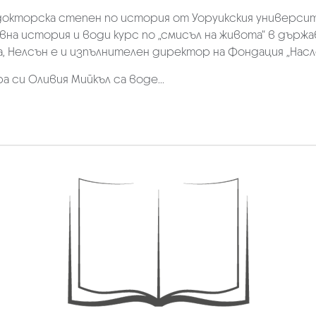
докторска степен по история от Уоруикския университе
на история и води курс по „смисъл на живота“ в държа
, Нелсън е и изпълнителен директор на Фондация „Насл
 си Оливия Мийкъл са воде...