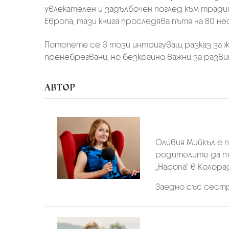
увлекателен и задълбочен поглед към тради
Европа, тази книга проследява пътя на 80 н
Потопете се в този интригуващ разказ за ж
пренебрегвани, но безкрайно важни за разв
АВТОР
Оливия Мийкъл е п
родителите да пъ
„Наропа“ в Колора
Заедно със сестр