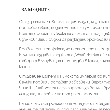
ЗА МЕДИИТЕ
От зората на човешката цивилизация до наши 
пренебрегвани, незапомнени или умишлено пот
Нелсън срещат публиката с част от тези забе
вдъхновяващи съдби са разказани хронологич
Провокирани от факта, че историите на реди
Нелсън създават подкаста „What’sHerName“ с
съберат вълнуващите им съдби в книга, коя
канон.
От Древен Египет и Римската империя до Кит
велики подвизи остават забравени. Вероятно
Чинг Ши (най-успешната пиратка за всички в
мнозина, но това е на път да се промени.
Написана с остроумие, ентусиазъм и на база
учебните заведения, под различен ъгъл. Тя р