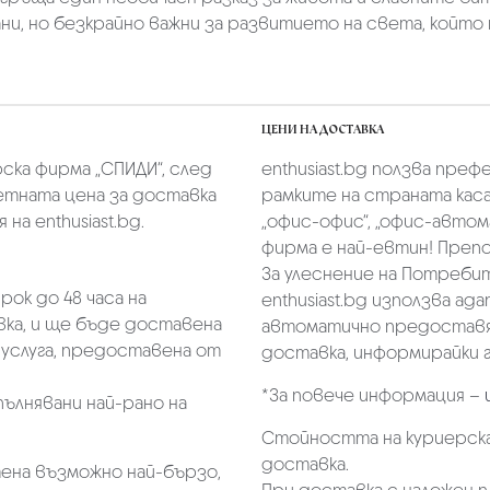
и, но безкрайно важни за развитието на света, който 
ЦЕНИ НА ДОСТАВКА
скa фирмa „СПИДИ“,
след
enthusiast.bg ползва преф
тната цена за доставка
рамките на страната касае
на enthusiast.bg.
„oфис-офис“, „офис-автом
фирма е най-евтин! Преп
За улеснение на Потребит
ок до 48 часа на
enthusiast.bg използва ад
ка, и ще бъде доставена
автоматично предоставя 
услуга, предоставена от
доставка, информирайки г
*За повече информация –
пълнявани най-рано на
Стойността на куриерска
доставка.
ена възможно най-бързо,