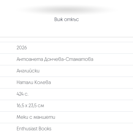
Виж откъс
2026
Антоанета Дончева-Стаматова
Английски
Натали Колева
424 с.
16,5 x 23,5 см
Меки с маншети
Enthusiast Books