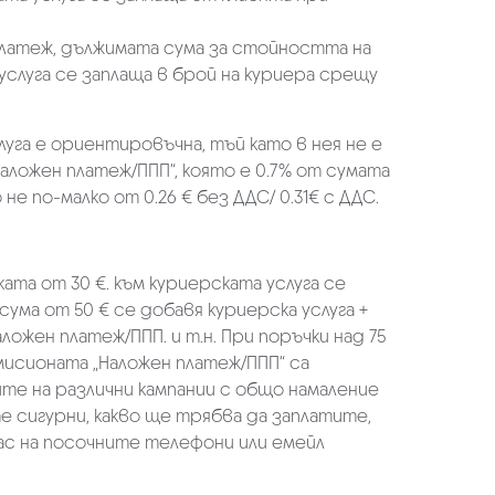
платеж, дължимата сума за стойността на
услуга се заплаща в брой на куриера срещу
луга е ориентировъчна, тъй като в нея не е
аложен платеж/ППП“, която е 0.7% от сумата
не по-малко от 0.26 € без ДДС/ 0.31€ с ДДС.
ката от 30 €. към куриерската услуга се
 сума от 50 € се добавя куриерска услуга +
аложен платеж/ППП. и т.н. При поръчки над 75
омисионата „Наложен платеж/ППП“ са
ите на различни кампании с общо намаление
те сигурни, какво ще трябва да заплатите,
ас на посочните телефони или емейл