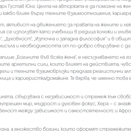
арл Густав Юнг. Целта на авторката е да помогне на ж
 и какво влияе върху техните взаимоотношения, кариер
 активист на движението за правата на жените и лекто
ния се използват като учебници в редица колежи и уни
я“, „Духовност“, „Източна и западна философия“ и в общи
мисъла и необходимостта от по-добро свързване с ду
апише „Богините във всяка жена“, е несъзнаването на 
ите архетипни сили, които влияят на действията, чу
дели и техните взаимовръзки предлага реалистични ал
ица и кариеристка/домакиня. Тя вярва, че именно това
инята, свързвана с независимост и стремеж към свобо
ътрешен мир, мъдрост и духовен фокус; Хера – с анга
твеност между зависимост и самостоятелност; и Афро
е една, а множество богини, които оформят стремежит