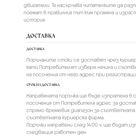
двигатели. Тя насърчава читателките да раз
поемат в правилния път към промяна и израс
история.
ДОСТАВКА
ДОСТАВКА
Поръчаните стоки се доставят чрез куриер
като Потребителят избере начина и съотве
на посочения от него адрес при регистрация 
СРОК НА ДОСТАВКА
Направената поръчка ще бъде изпратена в ср
посочения от Потребителя адрес за достав
спрямо времевия диапазон за съответната 
съответната куриерска фирма.
Поръчки направени след 14:00 ч. ще бъдат из
следващия работен ден.