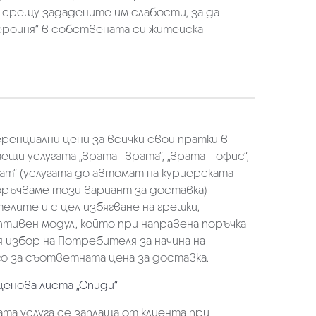
 срещу зададените им слабости, за да
героиня“ в собствената си житейска
еренциални цени за всички свои пратки в
щи услугата „врата- врата“, „врата - офис“,
ат“ (услугата до автомат на куриерската
оръчваме този вариант за доставка)
елите и с цел избягване на грешки,
аптивен модул, който при направена поръчка
избор на Потребителя за начина на
о за съответната цена за доставка.
ценова листа „Спиди“
та услуга се заплаща от клиента при