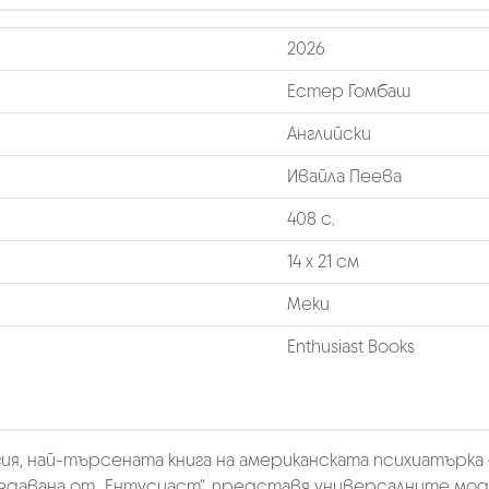
2026
Естер Гомбаш
Английски
Ивайла Пеева
408 с.
14 х 21 см
Меки
Enthusiast Books
гия, най-търсената книга на американската психиатърка
, издавана от „Ентусиаст“, представя универсалните мо