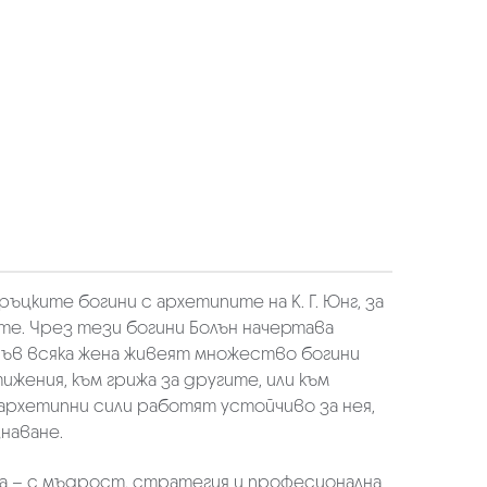
цките богини с архетипите на К. Г. Юнг, за
те. Чрез тези богини Болън начертава
 във всяка жена живеят множество богини
жения, към грижа за другите, или към
 архетипни сили работят устойчиво за нея,
наване.
а – с мъдрост, стратегия и професионална