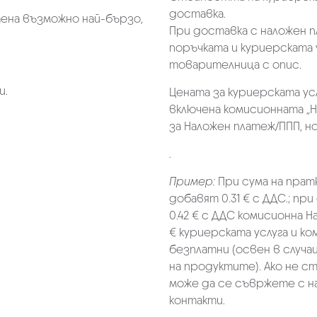
доставка.
ена възможно най-бързо,
При доставка с наложен 
поръчката и куриерската 
товарителница с опис.
и.
Цената за куриерската ус
включена комисионната „Н
за Наложен платеж/ППП, но 
.
Пример:
При сума на прат
добавят 0.31 € с ДДС.; при
0.42 € с ДДС комисионна Н
€ куриерската услуга и к
безплатни (освен в случа
на продуктите). Ако не с
може да се съвржете с н
контакти.