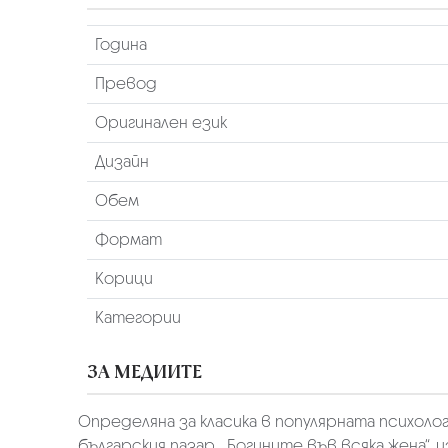
Година
Превод
Оригинален език
Дизайн
Обем
Формат
Корици
Категории
ЗА МЕДИИТЕ
Определяна за класика в популярната психоло
българския пазар. „Богините във всяка жена“