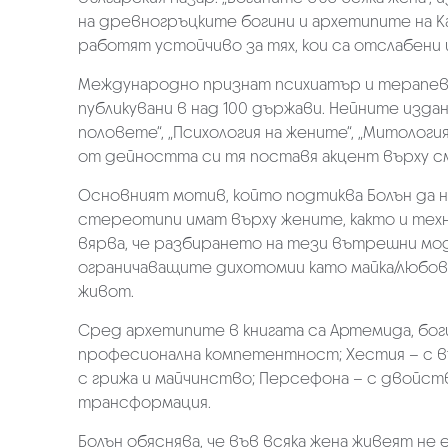
на древногръцките богини и архетипите на К
работят устойчиво за тях, кои са отслабени
Международно признат психиатър и терапевт,
публикувани в над 100 държави. Нейните изда
половете“, „Психология на жените“, „Митологи
от дейността си тя поставя акцент върху с
Основният мотив, който подтиква Болън да н
стереотипи имат върху жените, както и техн
вярва, че разбирането на тези вътрешни мо
ограничаващите дихотомии като майка/любовн
живот.
Сред архетипите в книгата са Артемида, бог
професионална компетентност; Хестия – с в
с грижа и майчинство; Персефона – с двойс
трансформация.
Болън обяснява, че във всяка жена живеят н