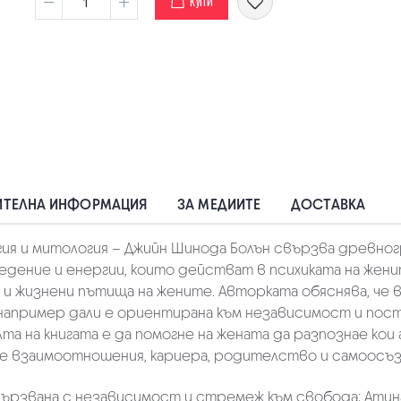
КУПИ
ТЕЛНА ИНФОРМАЦИЯ
ЗА МЕДИИТЕ
ДОСТАВКА
гия и митология – Джийн Шинода Болън свързва древногръ
дение и енергии, които действат в психиката на жени
 и жизнени пътища на жените. Авторката обяснява, че
например дали е ориентирана към независимост и пости
а на книгата е да помогне на жената да разпознае кои
ите взаимоотношения, кариера, родителство и самоосъз
вързвана с независимост и стремеж към свобода; Атин