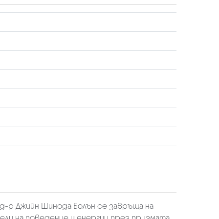
 д-р Джийн Шинода Болън се завръща на
дели на поведение и енергии през призмата