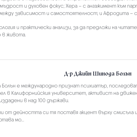
ъдрост и духовен фокус; Хера – с ангажимент към пар
между зависимост и самостоятелност; и Афродита – с
ология и практически анализи, за да предложи на чита
 в живота.
Д-р Джийн Шинода Болън
 Болън е международно признат психиатър, последовате
л в Калифорнийския университет, активист на движен
, издадени в над 100 държави.
ти от дейността си тя поставя акцент върху смисъла
тава мо...