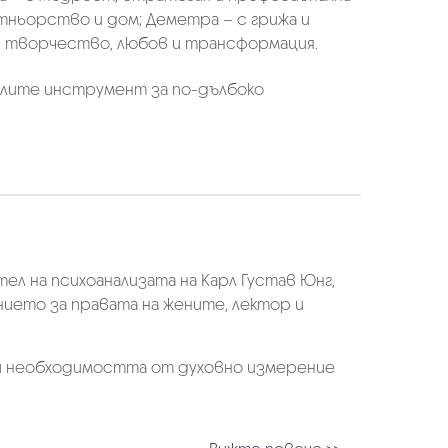
тньорство и дом; Деметра – с грижа и
 творчество, любов и трансформация.
телите инструмент за по-дълбоко
л на психоанализата на Карл Густав Юнг,
ието за правата на жените, лектор и
 и необходимостта от духовно измерение