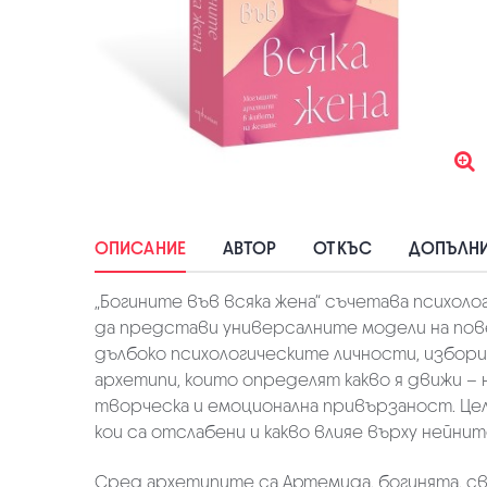
ОПИСАНИЕ
АВТОР
ОТКЪС
ДОПЪЛНИ
„Богините във всяка жена“ съчетава психоло
да представи универсалните модели на пове
дълбоко психологическите личности, избори
архетипи, които определят какво я движи – 
творческа и емоционална привързаност. Целт
кои са отслабени и какво влияе върху нейн
Сред архетипите са Артемида, богинята, с