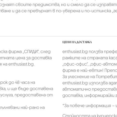
познаят своите предимства, но и смело да се изправят
тване и да се превърнат в по-уверена и по-истинска „
ЦЕНИ НА ДОСТАВКА
скa фирмa „СПИДИ“,
след
enthusiast.bg ползва преф
тната цена за доставка
рамките на страната касае
на enthusiast.bg.
„oфис-офис“, „офис-автом
фирма е най-евтин! Преп
За улеснение на Потребит
ок до 48 часа на
enthusiast.bg използва ад
ка, и ще бъде доставена
автоматично предоставя 
услуга, предоставена от
доставка, информирайки г
*За повече информация –
пълнявани най-рано на
Стойността на куриерска