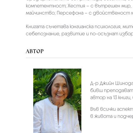
компетентност; Хестия – с вътрешен мир, м
майчинство; Персефона – с двойственост 
Книгата съчетава юнгианска психология, мит
себепознание, развитие и по-осъзнат избор
АВТОР
Д-р Джийн Шинода
бивш преподавате
автор на 13 книги
Във всички аспек
в живота и подчер