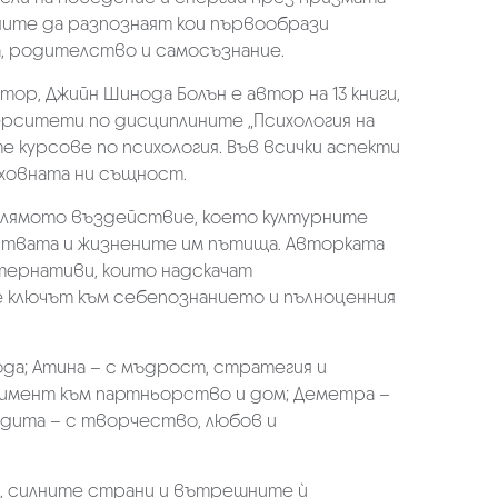
ените да разпознаят кои първообрази
а, родителство и самосъзнание.
р, Джийн Шинода Болън е автор на 13 книги,
верситети по дисциплините „Психология на
те курсове по психология. Във всички аспекти
ховната ни същност.
голямото въздействие, което културните
вствата и жизнените им пътища. Авторката
тернативи, които надскачат
 е ключът към себепознанието и пълноценния
да; Атина – с мъдрост, стратегия и
жимент към партньорство и дом; Деметра –
дита – с творчество, любов и
е, силните страни и вътрешните ѝ