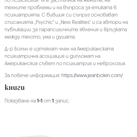
по психология. Тя е застъпник на жените, на
техните проблеми и на въпроса за етиката в
психиатрията. С бившия си съпруг основават
списанията „Psychic“ и „New Realities“ и са автори на
публикации за парапсихичните явления и връзката
между тялото, ума и душата.
Д-р Болън е изтъкнат член на Американската
психиатрична асоциация и дипломат на
Американския съвет по психиатрия и неврология.
За повече информация:
https://www.jeanbolen.com/
книги
Показване на
1-1
от
1
запис.