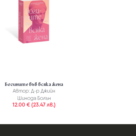
Богините във всяка жена
Автор:
Д-р Джийн
Шинода Болън
12.00 € (23.47 лв.)