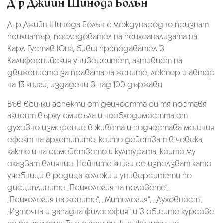
Д-р Джийн Шинода Болън
Д-р Джийн Шинода Болън е международно признат
психиатър, последовател на психоанализата на
Карл Густав Юнг, бивш преподавател в
Калифорнийския университет, активист на
движението за правата на жените, лектор и автор
на 13 книги, издадени в над 100 държави.
Във всички аспекти от дейността си тя поставя
акцент върху смисъла и необходимостта от
духовно измерение в живота и подчертава мощния
ефект на архетипите, които действат в човека,
както и на семейството и културата, които му
оказват влияние. Нейните книги се използват като
учебници в редица колежи и университети по
дисциплините „Психология на половете“,
„Психология на жените“, „Митология“, „Духовност“,
„Източна и западна философия“ и в общите курсове