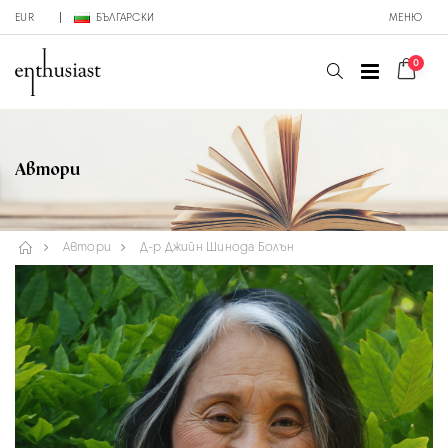
EUR
БЪЛГАРСКИ
МЕНЮ
0
Автори
Автори
Д-р Джийн Шинода Болън