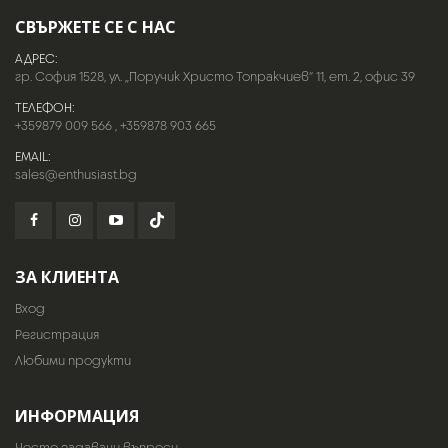
СВЪРЖЕТЕ СЕ С НАС
АДРЕС:
гр. София 1528, ул. „Поручик Христо Топракчиев“ 11, ет. 2, офис 39
ТЕЛЕФОН:
+359879 009 566
,
+359878 903 665
EMAIL:
sales@enthusiast.bg
ЗА КЛИЕНТА
Вход
Регистрация
Любими продукти
ИНФОРМАЦИЯ
Често задавани въпроси