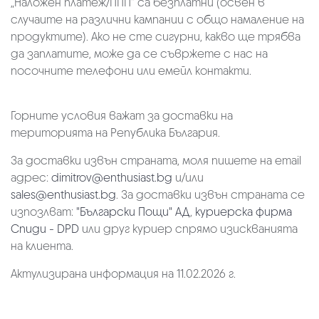
„Наложен платеж/ППП“ са безплатни (освен в
случаите на различни кампании с общо намаление на
продуктите). Ако не сте сигурни, какво ще трябва
да заплатите, може да се съвржете с нас на
посочните телефони или емейл контакти.
Горните условия важат за доставки на
територията на Република България.
За доставки извън страната, моля пишете на email
адрес:
dimitrov@enthusiast.bg
и/или
sales@enthusiast.bg
. За доставки извън страната се
изпозлват:
"Български Пощи" АД
,
куриерска фирма
Спиди - DPD
или друг куриер спрямо изискванията
на клиента.
Актулизирана информация на 11.02.2026 г.