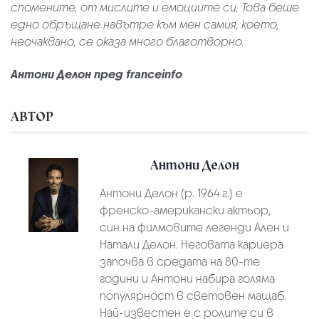
спомените, от мислите и емоциите си. Това беше
едно обръщане навътре към мен самия, което,
неочаквано, се оказа много благотворно.
Антони Делон пред
franceinfo
АВТОР
Антони Делон
Антони Делон (р. 1964 г.) е
френско-американски актьор,
син на филмовите легенди Ален и
Натали Делон. Неговата кариера
започва в средата на 80-те
години и Антони набира голяма
популярност в световен мащаб.
Най-известен е с ролите си в