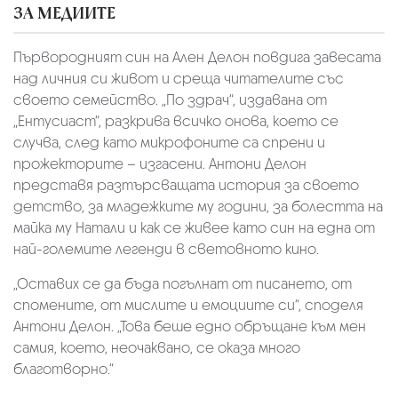
ЗА МЕДИИТЕ
Първородният син на Ален Делон повдига завесата
над личния си живот и среща читателите със
своето семейство. „По здрач“, издавана от
„Ентусиаст“, разкрива всичко онова, което се
случва, след като микрофоните са спрени и
прожекторите – изгасени. Антони Делон
представя разтърсващата история за своето
детство, за младежките му години, за болестта на
майка му Натали и как се живее като син на една от
най-големите легенди в световното кино.
„Оставих се да бъда погълнат от писането, от
спомените, от мислите и емоциите си“, споделя
Антони Делон. „Това беше едно обръщане към мен
самия, което, неочаквано, се оказа много
благотворно.“