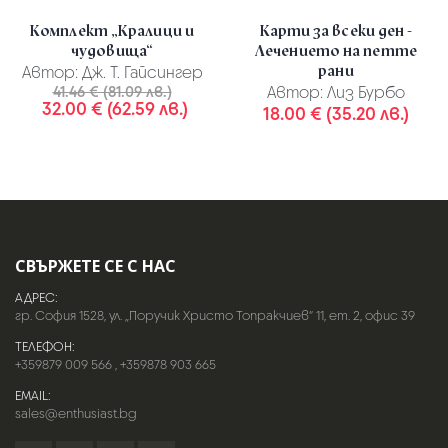
Комплект „Кралици и
Карти за всеки ден -
чудовища“
Лечението на петте
рани
Автор:
Дж. Т. Гайсингер
41.46 € (81.09 лв.)
Автор:
Лиз Бурбо
32.00 € (62.59 лв.)
18.00 € (35.20 лв.)
СВЪРЖЕТЕ СЕ С НАС
АДРЕС:
гр. София 1528, ул. „Поручик Христо Топракчиев“ 11, ет. 2, офис 39
ТЕЛЕФОН:
+359879 009 566
,
+359878 903 665
EMAIL:
sales@enthusiast.bg