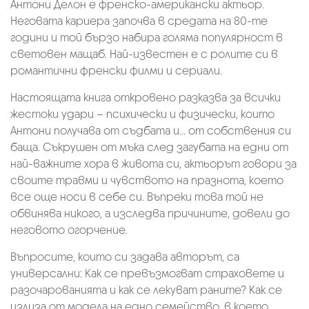
Антони Делон е френско-американски актьор.
Неговата кариера започва в средата на 80-те
години и той бързо набира голяма популярност в
световен мащаб. Най-известен е с ролите си в
романтични френски филми и сериали.
Настоящата книга откровено разказва за всички
жестоки удари – психически и физически, които
Антони получава от съдбата и... от собствения си
баща. Съкрушен от мъка след загубата на едни от
най-важните хора в живота си, актьорът говори за
своите травми и чувството на празнота, което
все още носи в себе си. Въпреки това той не
обвинява никого, а изследва причините, довели до
неговото огорчение.
Въпросите, които си задава авторът, са
универсални: Как се превъзмогват страховете и
разочарованията и как се лекуват раните? Как се
излиза от модела на едно семейство, в което