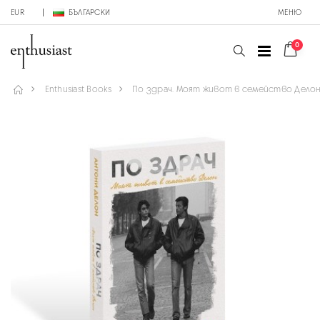
EUR
БЪЛГАРСКИ
МЕНЮ
0
Enthusiast Books
По здрач. Моят живот в семейство Дело