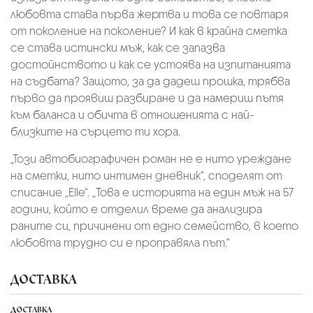
любовта става първа жертва и това се повтаря
от поколение на поколение? И как в крайна сметка
се става истински мъж, как се запазва
достойнството и как се устоява на изпитанията
на съдбата? Защото, за да дадеш прошка, трябва
първо да проявиш разбиране и да намериш пътя
към баланса и обичта в отношенията с най-
близките на сърцето ти хора.
„Този автобиографичен роман не е нито уреждане
на сметки, нито интимен дневник“, споделят от
списание „Elle“. „Това е историята на един мъж на 57
години, който е отделил време да анализира
раните си, причинени от едно семейство, в което
любовта трудно си е проправяла път.“
ДОСТАВКА
ДОСТАВКА