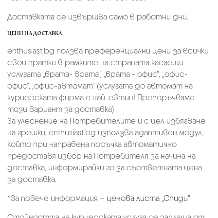
Доставката се извършва само в работни дни.
ЦЕНИ НА ДОСТАВКА
enthusiast.bg ползва преференциални цени за всички
свои пратки в рамките на страната касаещи
услугата „врата- врата“, „врата - офис“, „oфис-
офис“, „офис-автомат“ (услугата до автомат на
куриерската фирма е най-евтин! Препоръчваме
този вариант за доставка)
За улеснение на Потребителите и с цел избягване
на грешки, enthusiast.bg използва адаптивен модул,
който при направена поръчка автоматично
предоставя избор на Потребителя за начина на
доставка, информирайки го за съответната цена
за доставка.
*За повече информация –
ценова листа „Спиди“
Стойността на куриерската услуга се заплаща от