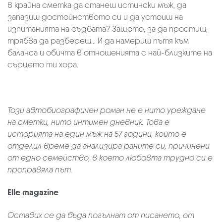
в крайна сметка да станеш истински мъж, да
запазиш достойнството си и да устоиш на
изпитанията на съдбата? Защото, за да простиш,
трябва да разбереш... И да намериш пътя към
баланса и обичта в отношенията с най-близките на
сърцето ти хора.
Този автобиографичен роман не е нито уреждане
на сметки, нито интимен дневник. Това е
историята на един мъж на 57 години, който е
отделил време да анализира раните си, причинени
от едно семейство, в което любовта трудно си е
проправяла път.
Elle magazine
Оставих се да бъда погълнат от писането, от