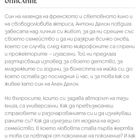
ОПИСАНИЕ
Син на легенда на френското и световното кино и
на свободолюбива актриса, Антони Делон повдига
завесата над личния си живот, за да ни срещне със
своето семейство и да ни разкрие всичко онова,
което се случва, след като микрофоните са спрени
и прожекторите – изгасени. Той ни предлага
разтърсваща изповед за своето детство, за
младежките си години, за болестта на майка си, до
която остава до последния й час, и за това как се
живее като син на Ален Делон.
Но въпросите, които си задава авторът на тази
книга, са универсални. Как да превъзмогнеш
страховете и разочарованията си и да излекуваш
раните си? Как да излезеш от модела на едно
семейство, в което любовта става първа жертва
и това се повтаря от поколение на поколение? И как