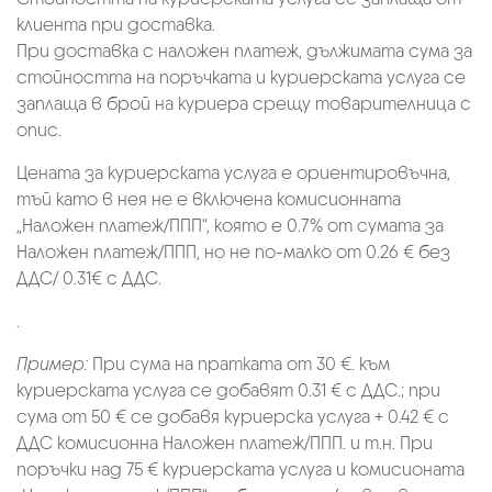
клиента при доставка.
При доставка с наложен платеж, дължимата сума за
стойността на поръчката и куриерската услуга се
заплаща в брой на куриера срещу товарителница с
опис.
Цената за куриерската услуга е ориентировъчна,
тъй като в нея не е включена комисионната
„Наложен платеж/ППП“, която е 0.7% от сумата за
Наложен платеж/ППП, но не по-малко от 0.26 € без
ДДС/ 0.31€ с ДДС.
.
Пример:
При сума на пратката от 30 €. към
куриерската услуга се добавят 0.31 € с ДДС.; при
сума от 50 € се добавя куриерска услуга + 0.42 € с
ДДС комисионна Наложен платеж/ППП. и т.н. При
поръчки над 75 € куриерската услуга и комисионата