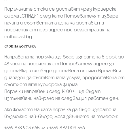
Поръчаните стоки се доставят чрез куриерскa
фирмa „СПИДИ“,
след като Потребителят избере
начина и съответната цена за доставка на
посочения от него адрес при регистрация на
enthusiast.bg.
СРОК НА ДОСТАВКА
Направената поръчка ще бъде изпратена в срок до
48 часа на посочения от Потребителя адрес за
доставка, и ще бъде доставена спрямо времевия
диапазон за съответната услуга, предоставена от
съответната куриерска фирма.
Поръчки направени след 14:00 ч. ще бъдат
изпълнявани най-рано на следващия работен ден.
Ако желаете вашата поръчка да бъде изпратена
възможно най-бързо, моля звъннете на телефон:
+359 878 903 665 или +359 879 009 566.