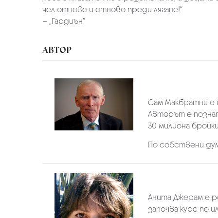
чел отново и отново преди лягане!“
– „Гардиън“
АВТОР
Сам Макбрaтни е и
Авторът е познат
30 милиона бройки
По собствени дум
Анита Джерам е ро
започва курс по ил