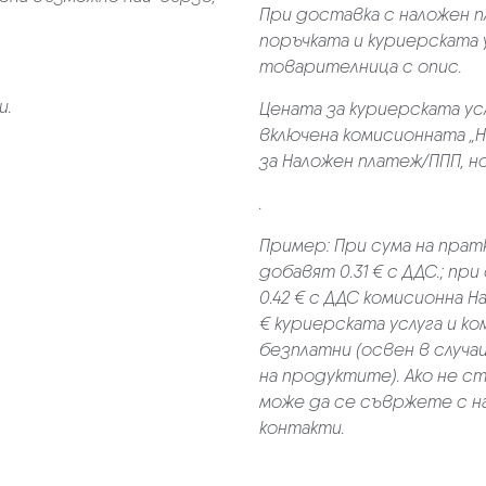
При доставка с наложен 
поръчката и куриерската 
товарителница с опис.
и.
Цената за куриерската ус
включена комисионната „Н
за Наложен платеж/ППП, но 
.
Пример:
При сума на прат
добавят 0.31 € с ДДС.; при
0.42 € с ДДС комисионна Н
€ куриерската услуга и к
безплатни (освен в случа
на продуктите). Ако не с
може да се съвржете с н
контакти.