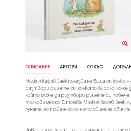
ОПИСАНИЕ
АВТОРИ
ОТКЪС
ДОПЪЛН
Малкия Кафяв Заек показва на баща си колко м
разтвори ръцете си; колкото високо може да
който може да разтвори ръцете си повече и
толкова много. Е, тогава Малкия Кафяв Заек му 
Луната, но това е само наполовина на обичта 
„Това е книга, която и родителите, и децата 