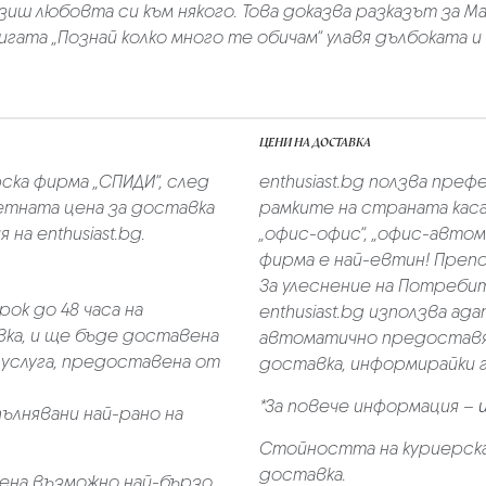
иш любовта си към някого. Това доказва разказът за Мал
гата „Познай колко много те обичам“ улавя дълбоката 
ЦЕНИ НА ДОСТАВКА
скa фирмa „СПИДИ“,
след
enthusiast.bg ползва преф
тната цена за доставка
рамките на страната касае
на enthusiast.bg.
„oфис-офис“, „офис-автом
фирма е най-евтин! Преп
За улеснение на Потребит
ок до 48 часа на
enthusiast.bg използва ад
ка, и ще бъде доставена
автоматично предоставя 
услуга, предоставена от
доставка, информирайки 
*За повече информация –
пълнявани най-рано на
Стойността на куриерска
доставка.
ена възможно най-бързо,