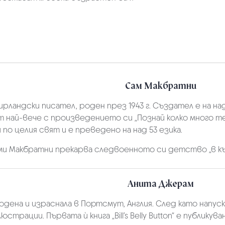
Сам Макбратни
рландски писател, роден през 1943 г. Създател е на на
 най-вече с произведението си „Познай колко много те
 по целия свят и е преведено на над 53 езика.
и Макбратни прекарва следвоенното си детство „в къси
Анита Джерам
дена и израснала в Портсмут, Англия. След като напуск
юстрации. Първата ѝ книга „Bill’s Belly Button“ е публику