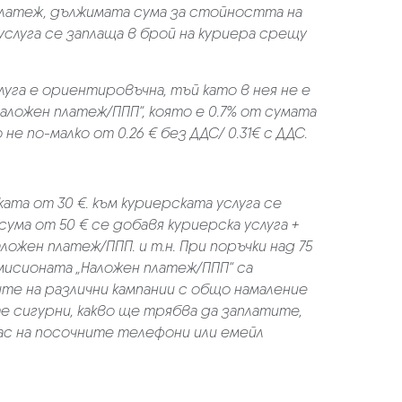
платеж, дължимата сума за стойността на
услуга се заплаща в брой на куриера срещу
луга е ориентировъчна, тъй като в нея не е
аложен платеж/ППП“, която е 0.7% от сумата
не по-малко от 0.26 € без ДДС/ 0.31€ с ДДС.
ката от 30 €. към куриерската услуга се
 сума от 50 € се добавя куриерска услуга +
аложен платеж/ППП. и т.н. При поръчки над 75
омисионата „Наложен платеж/ППП“ са
ите на различни кампании с общо намаление
те сигурни, какво ще трябва да заплатите,
ас на посочните телефони или емейл