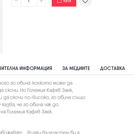
КУПИ
ИТЕЛНА ИНФОРМАЦИЯ
ЗА МЕДИИТЕ
ДОСТАВКА
ного го обича: колкото може да
 скочи. Но Големия Кафяв Заек,
 да скочи по-високо, го обича също
казва, че го обича чак до
на Големия Кафяв Заек.
обожават ... всеки възрастен би я