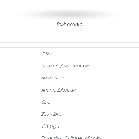
Виж откъс
2022
Петя К. Димитрова
Английски
Анита Джерам
32 с.
21,5 х 24,5
Твърди
Enthusiast Children's Books