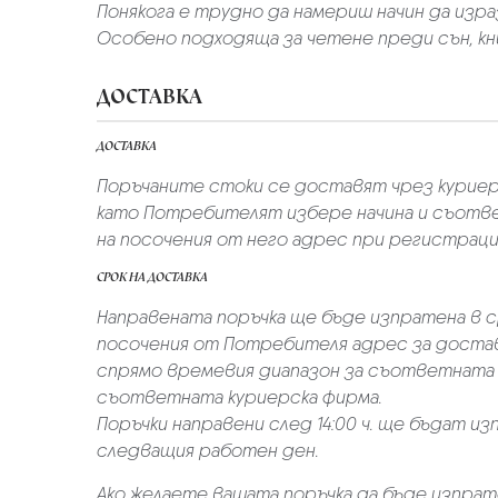
Понякога е трудно да намериш начин да израз
Особено подходяща за четене преди сън, кни
ДОСТАВКА
ДОСТАВКА
Поръчаните стоки се доставят чрез куриер
като Потребителят избере начина и съотве
на посочения от него адрес при регистрация 
СРОК НА ДОСТАВКА
Направената поръчка ще бъде изпратена в ср
посочения от Потребителя адрес за достав
спрямо времевия диапазон за съответната 
съответната куриерска фирма.
Поръчки направени след 14:00 ч. ще бъдат из
следващия работен ден.
Ако желаете вашата поръчка да бъде изпрат