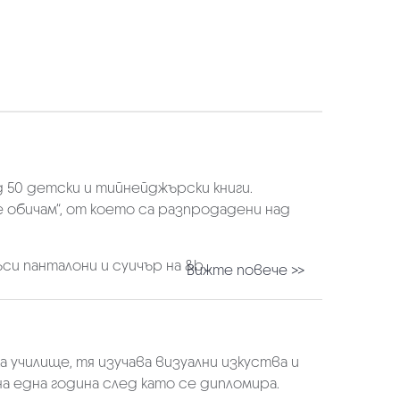
д 50 детски и тийнейджърски книги.
 обичам“, от което са разпродадени над
 панталони и суичър на &b...
Вижте повече >>
а училище, тя изучава визуални изкуства и
вана една година след като се дипломира.