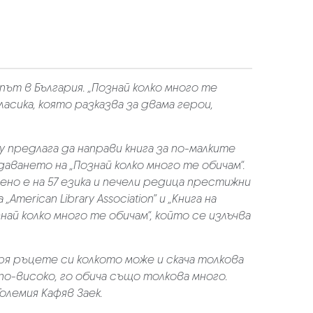
ът в България. „Познай колко много те
асика, която разказва за двама герои,
предлага да направи книга за по-малките
ването на „Познай колко много те обичам“.
ено е на 57 езика и печели редица престижни
merican Library Association” и „Книга на
ознай колко много те обичам“, който се излъчва
аря ръцете си колкото може и скача толкова
по-високо, го обича също толкова много.
Големия Кафяв Заек.