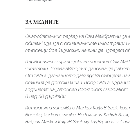
ЗА МЕДИИТЕ
Очарователния разказ на Сам Макбратни за л
обичам“ излиза с оригиналните илюстрации н
търсещи всевъзможни начини да изразят об
Първоначално ирландският писател Сам Макб
читатели. Тогава авторът започва да работ
От 1994 г. заглавието завладява сърцата на
отличия за детски книги. През 1996 г. издание
годината“ на „American Booksellers Associatio
в над 60 държави.
Историята започва с Малкия Кафяв Заек, койт
високо, колкото може. Но Големия Кафяв Зае
Накрая Малкия Кафяв Заек му казва, че го обич