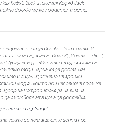
кия Кафяв Заек и Големия Кафяв Заек.
и нежна връзка между родител и дете.
еренциални цени за всички свои пратки в
щи услугата „врата- врата“, „врата - офис“,
ат“ (услугата до автомат на куриерската
оръчваме този вариант за доставка)
елите и с цел избягване на грешки,
аптивен модул, който при направена поръчка
избор на Потребителя за начина на
го за съответната цена за доставка.
ценова листа „Спиди“
та услуга се заплаща от клиента при