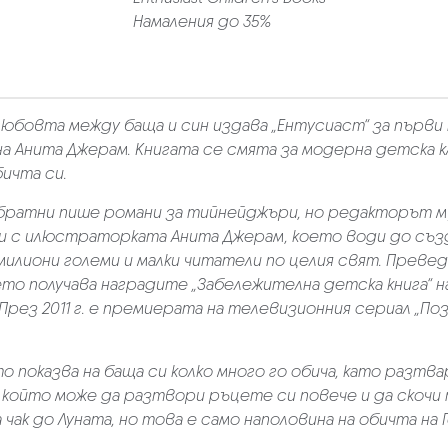
Намаления до 35%
юбовта между баща и син издава „Ентусиаст“ за първи п
а Анита Джерам. Книгата се смята за модерна детска кл
ичта си.
ратни пише романи за тийнейджъри, но редакторът му 
и с илюстраторката Анита Джерам, което води до създа
 милиони големи и малки читатели по целия свят. Превед
то получава наградите „Забележителна детска книга“ на „A
n“. През 2011 г. е премиерата на телевизионния сериал „П
о показва на баща си колко много го обича, като разтв
к, който може да разтвори ръцете си повече и да скочи 
а чак до Луната, но това е само наполовина на обичта на 