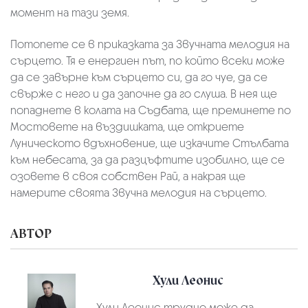
момент на тази земя.
Потопете се в приказката за Звучната мелодия на
сърцето. Тя е енергиен път, по който всеки може
да се завърне към сърцето си, да го чуе, да се
свърже с него и да започне да го слуша. В нея ще
попаднете в колата на Съдбата, ще преминете по
Мостовете на въздишката, ще откриете
Луническото вдъхновение, ще изкачите Стълбата
към небесата, за да разцъфтите изобилно, ще се
озовете в своя собствен Рай, а накрая ще
намерите своята Звучна мелодия на сърцето.
АВТОР
Хули Леонис
Хули Леонис трудно може да