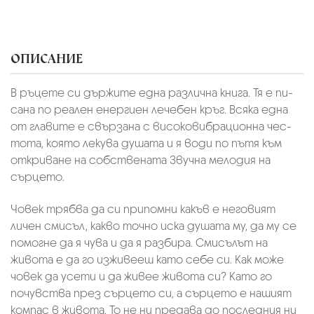
ОПИСАНИЕ
В ръцете си държите една различна книга. Тя е пи­
сана по реален енергиен лечебен кръг. Всяка една
от главите е свързана с високовибрационна чес­
тота, която лекува душата и я води по пътя към
от­криване на собствената Звучна мелодия на
сърцето.
Човек трябва да си припомни какъв е неговият
личен смисъл, какво точно иска душата му, да му се
помогне да я чува и да я разбира. Смисълът на
живота е да го изживееш като себе си. Как може
човек да усети и да живее живота си? Като го
почувства през сърцето си, а сърцето е нашият
компас в живота. То не ни предава до последния ни