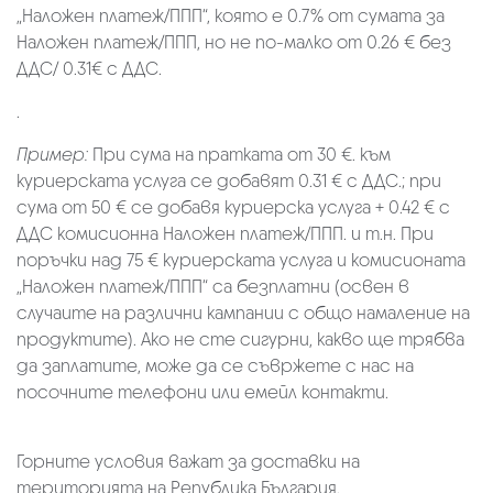
„Наложен платеж/ППП“, която е 0.7% от сумата за
Наложен платеж/ППП, но не по-малко от 0.26 € без
ДДС/ 0.31€ с ДДС.
.
Пример:
При сума на пратката от 30 €. към
куриерската услуга се добавят 0.31 € с ДДС.; при
сума от 50 € се добавя куриерска услуга + 0.42 € с
ДДС комисионна Наложен платеж/ППП. и т.н. При
поръчки над 75 € куриерската услуга и комисионата
„Наложен платеж/ППП“ са безплатни (освен в
случаите на различни кампании с общо намаление на
продуктите). Ако не сте сигурни, какво ще трябва
да заплатите, може да се съвржете с нас на
посочните телефони или емейл контакти.
Горните условия важат за доставки на
територията на Република България.