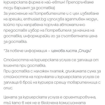
куриерската фирма е най-евтин! Препоръчваме
този вариант за доставка)
За улеснение на Потребителите и с цел избягване
на грешки, enthusiast.bg използва адаптивен модул,
който при направена поръчка автоматично
предоставя избор на Потребителя за начина на
доставка, информирайки го за съответната цена
за доставка.
*За повече информация –
ценова листа „Спиди“
Стойността на куриерската услуга се заплаща от
клиента при доставка.
При доставка с наложен платеж, дължимата сума за
стойността на поръчката и куриерската услуга се
заплаща в брой на куриера срещу товарителница с
опис.
Цената за куриерската услуга е ориентировъчна,
тъй като в нея не е включена комисионната