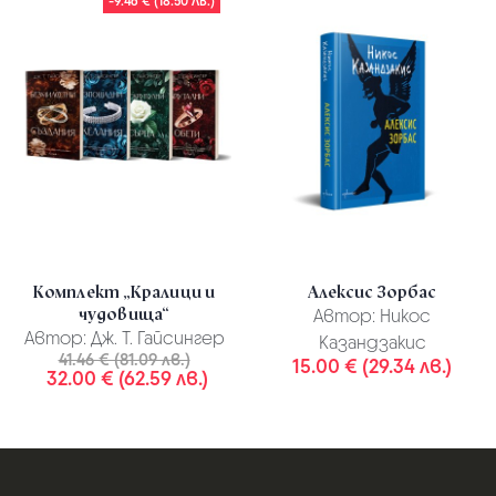
-9.46 € (18.50 ЛВ.)
Комплект „Кралици и
Алексис Зорбас
чудовища“
Автор:
Никос
Автор:
Дж. Т. Гайсингер
Казандзакис
41.46 € (81.09 лв.)
15.00 € (29.34 лв.)
32.00 € (62.59 лв.)