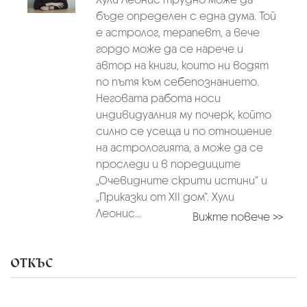
бъде определен с една дума. Той
е астролог, терапевт, а вече
гордо може да се нарече и
автор на книги, които ни водят
по пътя към себепознанието.
Неговата работа носи
индивидуалния му почерк, който
силно се усеща и по отношение
на астрологията, а може да се
проследи и в поредиците
„Очевидните скрити истини“ и
„Приказки от XII дом“. Хули
Леонис...
Вижте повече >>
ОТКЪС