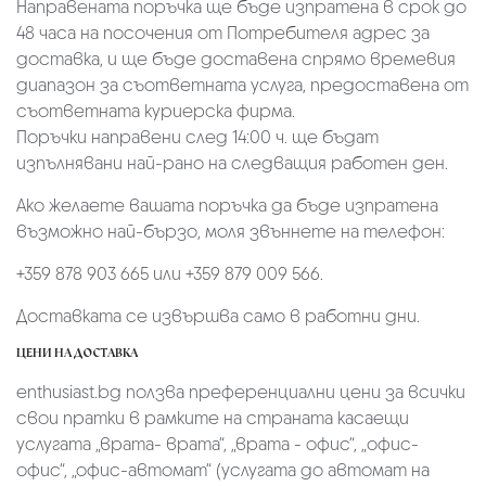
Направената поръчка ще бъде изпратена в срок до
48 часа на посочения от Потребителя адрес за
доставка, и ще бъде доставена спрямо времевия
диапазон за съответната услуга, предоставена от
съответната куриерска фирма.
Поръчки направени след 14:00 ч. ще бъдат
изпълнявани най-рано на следващия работен ден.
Ако желаете вашата поръчка да бъде изпратена
възможно най-бързо, моля звъннете на телефон:
+359 878 903 665 или +359 879 009 566.
Доставката се извършва само в работни дни.
ЦЕНИ НА ДОСТАВКА
enthusiast.bg ползва преференциални цени за всички
свои пратки в рамките на страната касаещи
услугата „врата- врата“, „врата - офис“, „oфис-
офис“, „офис-автомат“ (услугата до автомат на