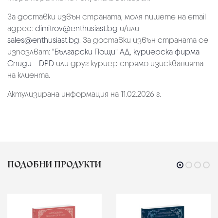
За доставки извън страната, моля пишете на email
адрес:
dimitrov@enthusiast.bg
и/или
sales@enthusiast.bg
. За доставки извън страната се
изпозлват:
"Български Пощи" АД
,
куриерска фирма
Спиди - DPD
или друг куриер спрямо изискванията
на клиента.
Актулизирана информация на 11.02.2026 г.
ПОДОБНИ ПРОДУКТИ