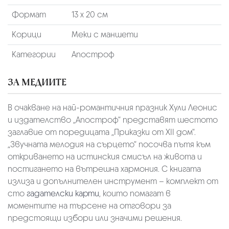
Формат
13 х 20 см
Корици
Меки с маншети
Категории
Апостроф
ЗА МЕДИИТЕ
В очакване на най-романтичния празник Хули Леонис
и издателство „Апостроф“ представят шестото
заглавие от поредицата „Приказки от XII дом“.
„Звучната мелодия на сърцето“ посочва пътя към
откриването на истинския смисъл на живота и
постигането на вътрешна хармония. С книгата
излиза и допълнителен инструмент – комплект от
сто
гадателски карти
, които помагат в
моментите на търсене на отговори за
предстоящи избори или значими решения.