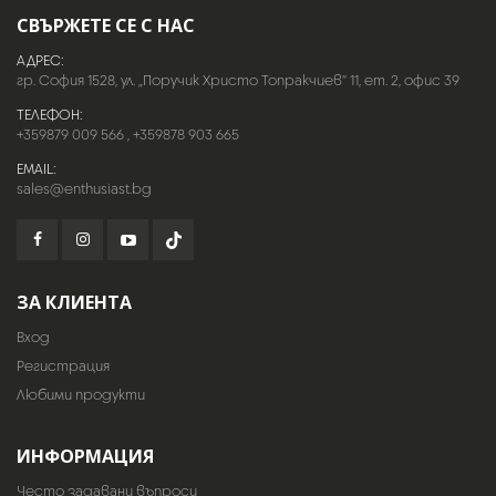
СВЪРЖЕТЕ СЕ С НАС
АДРЕС:
гр. София 1528, ул. „Поручик Христо Топракчиев“ 11, ет. 2, офис 39
ТЕЛЕФОН:
+359879 009 566
,
+359878 903 665
EMAIL:
sales@enthusiast.bg
ЗА КЛИЕНТА
Вход
Регистрация
Любими продукти
ИНФОРМАЦИЯ
Често задавани въпроси