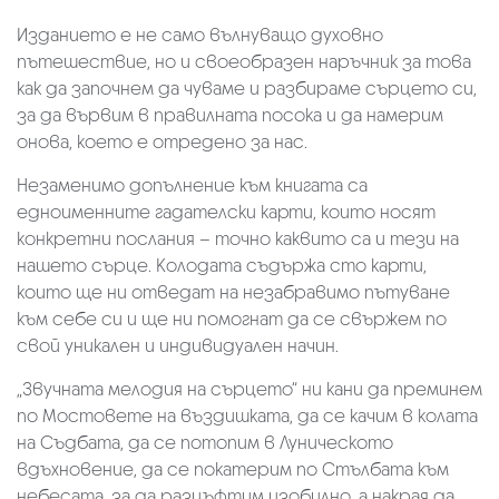
Изданието е не само вълнуващо духовно
пътешествие, но и своеобразен наръчник за това
как да започнем да чуваме и разбираме сърцето си,
за да вървим в правилната посока и да намерим
онова, което е отредено за нас.
Незаменимо допълнение към книгата са
едноименните гадателски карти, които носят
конкретни послания – точно каквито са и тези на
нашето сърце. Колодата съдържа сто карти,
които ще ни отведат на незабравимо пътуване
към себе си и ще ни помогнат да се свържем по
свой уникален и индивидуален начин.
„Звучната мелодия на сърцето“ ни кани да преминем
по Мостовете на въздишката, да се качим в колата
на Съдбата, да се потопим в Луническото
вдъхновение, да се покатерим по Стълбата към
небесата, за да разцъфтим изобилно, а накрая да