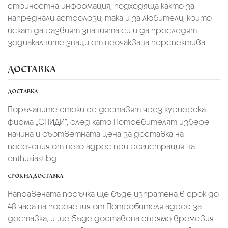
стойностна информация, подходяща както за
напреднали астролози, така и за любители, които
искат да развият знанията си и да проследят
зодиакалните знаци от неочаквана перспектива.
ДОСТАВКА
ДОСТАВКА
Поръчаните стоки се доставят чрез куриерскa
фирмa „СПИДИ“,
след като Потребителят избере
начина и съответната цена за доставка на
посочения от него адрес при регистрация на
enthusiast.bg.
СРОК НА ДОСТАВКА
Направената поръчка ще бъде изпратена в срок до
48 часа на посочения от Потребителя адрес за
доставка, и ще бъде доставена спрямо времевия