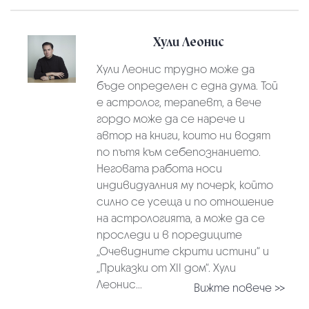
Хули Леонис
Хули Леонис трудно може да
бъде определен с една дума. Той
е астролог, терапевт, а вече
гордо може да се нарече и
автор на книги, които ни водят
по пътя към себепознанието.
Неговата работа носи
индивидуалния му почерк, който
силно се усеща и по отношение
на астрологията, а може да се
проследи и в поредиците
„Очевидните скрити истини“ и
„Приказки от XII дом“. Хули
Леонис...
Вижте повече >>