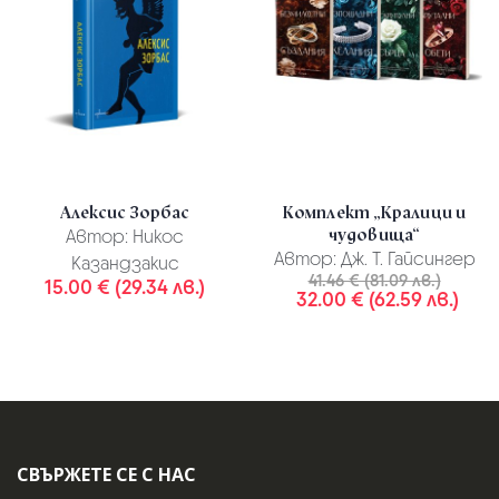
Алексис Зорбас
Комплект „Кралици и
чудовища“
Автор:
Никос
Автор:
Дж. Т. Гайсингер
Казандзакис
41.46 € (81.09 лв.)
15.00 € (29.34 лв.)
32.00 € (62.59 лв.)
СВЪРЖЕТЕ СЕ С НАС