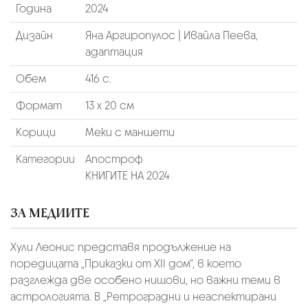
Година
2024
Дизайн
Яна Аргиропулос | Ивайла Пеева,
адаптация
Обем
416 с.
Формат
13 х 20 см
Корици
Меки с маншети
Категории
Апостроф
КНИГИТЕ НА 2024
ЗА МЕДИИТЕ
Хули Леонис представя продължение на
поредицата „Приказки от XII дом“, в което
разглежда две особено нишови, но важни теми в
астрологията. В „Ретроградни и неаспектирани