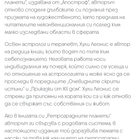
планети“, издавана от „Апостроф“, авторът
отново споделя дълбоките си познания през
призмата на художественото, като предлага на
читателите неконвенционалния си поглед към
малко изследвани области в сферата.
Освен астролог и терапевт, Хули Леонис е автор
на редица книги, които водят по пътя към
себепознанието. Неговата работа носи
индивидуалния му почерк, който силно се усеща и
по отношение на астрологията и може ясно да се
проследи в поредиците „Очевидните скрити
истини“ и „Приказки от XII дом“. Хули Леонис се
стреми да припомни на хората кои са и как отново
да се свържат със собствения си живот.
Ако в книгата си „Ретроградните планети“
авторът ги свързва с родовата система, в
настоящото издание той доразвива темата с
насоки за това как наличието на ретроградни