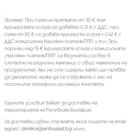
.
Пример:
При сума на пратката от 30 €. към
куриерската услуга се добавят 0.31 € с ДДС.; при
сума от 50 € се добавя куриерска услуга + 0.42 € с
ДДС комисионна Наложен платеж/ППП. и т.н. При
поръчки над 75 € куриерската услуга и комисионата
„Наложен платеж/ППП“ са безплатни (освен в
случаите на различни кампании с общо намаление на
продуктите). Ако не сте сигурни, какво ще трябва
да заплатите, може да се съвржете с нас на
посочните телефони или емейл контакти.
Горните условия важат за доставки на
територията на Република България.
За доставки извън страната, моля пишете на email
адрес:
dimitrov@enthusiast.bg
и/или