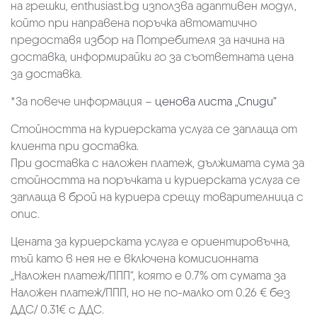
на грешки, enthusiast.bg използва адаптивен модул,
който при направена поръчка автоматично
предоставя избор на Потребителя за начина на
доставка, информирайки го за съответната цена
за доставка.
*За повече информация –
ценова листа „Спиди“
Стойността на куриерската услуга се заплаща от
клиента при доставка.
При доставка с наложен платеж, дължимата сума за
стойността на поръчката и куриерската услуга се
заплаща в брой на куриера срещу товарителница с
опис.
Цената за куриерската услуга е ориентировъчна,
тъй като в нея не е включена комисионната
„Наложен платеж/ППП“, която е 0.7% от сумата за
Наложен платеж/ППП, но не по-малко от 0.26 € без
ДДС/ 0.31€ с ДДС.