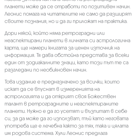
планети може да се отработи по позитивен начин.
Леонис помага на читателите не само да разширят
своите познания, но и да ги приложат на практика.
Дори някой, който няма ретроградни или
неаспектирани планети в личната си астрологична
карта, ще намери книгата за ценен източник на
информация. Тя дава обстойна представа за всеки
един от зодиакалните знаци, като този път те са
разгледани по необикновен начин.
Това издание е предназначено за всички, които
искат да се впуснат в измеренията на
астрологията и да открият своя Божествен
талант в ретроградните и неаспектираните
планети. Нужно е да го усетят и възпитат в себе
си, за да може да го използват, тъй като неговата
употреба ще е лечебна както за тях, така и цялата
им родова система. Хули Леонис предлага