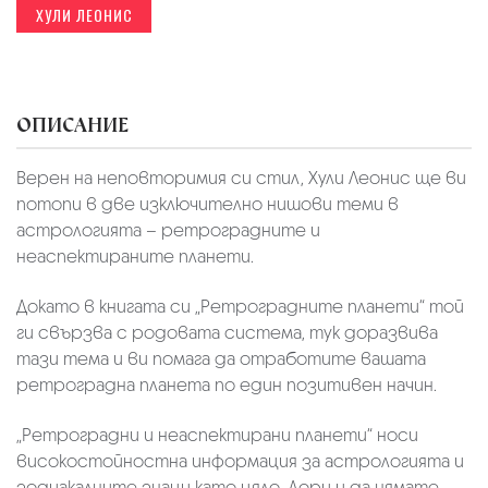
ХУЛИ ЛЕОНИС
ОПИСАНИЕ
Верен на неповторимия си стил, Хули Леонис ще ви
потопи в две изключително нишови теми в
астрологията – ретроградните и
неаспектираните планети.
Докато в книгата си „Ретроградните планети“ той
ги свързва с родовата система, тук доразвива
тази тема и ви помага да отработите вашата
ретроградна планета по един позитивен начин.
„Ретроградни и неаспектирани планети“ носи
високостойностна информация за астрологията и
зодиакалните знаци като цяло. Дори и да нямате