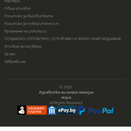
Кариери
Общи условия
Политика за бисквитките
Политика за поверителност
Приемане на ръкописи
СОЦИАЛНО-ОТГОВОРНО, УСТОЙЧИВО И ЗЕЛЕНО КНИГОИЗДАВАНЕ
Условия на ползване
За нас
Забрави ме
© 2026
Изработка на онлайн магазин
Hopix
. All Rights Reserved.