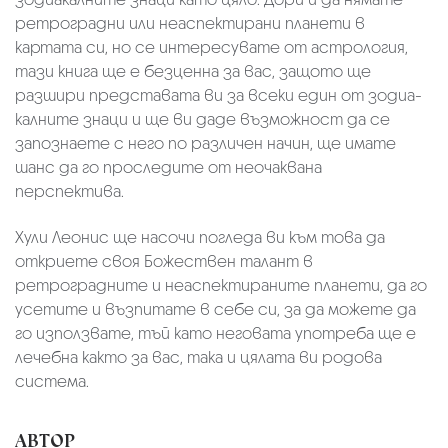
ретроградни или неаспектира­ни планети в
картата си, но се интересувате от астрология,
тази книга ще е безценна за вас, защото ще
разшири представата ви за всеки един от зодиа­
калните знаци и ще ви даде възможност да се
запоз­наете с него по различен начин, ще имате
шанс да го проследите от неочаквана
перспектива.
Хули Леонис ще насочи погледа ви към това да
откриете своя Божествен талант в
ретроградните и неаспектираните планети, да го
усетите и възпитате в себе си, за да можете да
го използвате, тъй като неговата употреба ще е
лечебна както за вас, така и цялата ви родова
система.
АВТОР