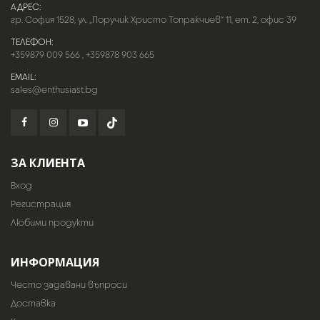
АДРЕС:
гр. София 1528, ул. „Поручик Христо Топракчиев“ 11, ет. 2, офис 39
ТЕЛЕФОН:
+359879 009 566
,
+359878 903 665
EMAIL:
sales@enthusiast.bg
ЗА КЛИЕНТА
Вход
Регистрация
Любими продукти
ИНФОРМАЦИЯ
Често задавани въпроси
Доставка