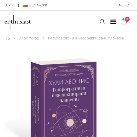
EUR
БЪЛГАРСКИ
МЕНЮ
0
Апостроф
Ретроградни и неаспектирани планети