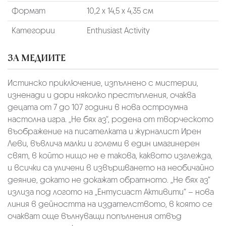
Формат
10,2 х 14,5 х 4,35 см
Категории
Enthusiast Activity
ЗА МЕДИИТЕ
Истинско приключение, изпълнено с мистерии,
изненади и дори няколко престъпления, очаква
децата от 7 до 107 години в нова остроумна
настолна игра. „Не бях аз“, родена от творческото
въображение на писателката и журналист Ирен
Леви, въвлича малки и големи в един имагинерен
свят, в който нищо не е такова, каквото изглежда,
и всички са уличени в извършването на необичайно
деяние, докато не докажат обратното. „Не бях аз“
излиза под логото на „Ентусиаст Активити“ – нова
линия в дейността на издателството, в която се
очакват още вълнуващи попълнения отвъд