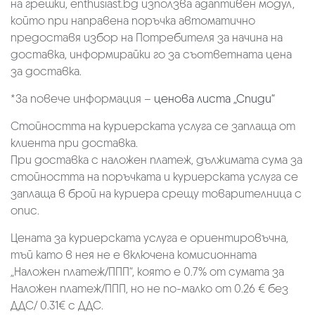
на грешки, enthusiast.bg използва адаптивен модул,
който при направена поръчка автоматично
предоставя избор на Потребителя за начина на
доставка, информирайки го за съответната цена
за доставка.
*За повече информация –
ценова листа „Спиди“
Стойността на куриерската услуга се заплаща от
клиента при доставка.
При доставка с наложен платеж, дължимата сума за
стойността на поръчката и куриерската услуга се
заплаща в брой на куриера срещу товарителница с
опис.
Цената за куриерската услуга е ориентировъчна,
тъй като в нея не е включена комисионната
„Наложен платеж/ППП“, която е 0.7% от сумата за
Наложен платеж/ППП, но не по-малко от 0.26 € без
ДДС/ 0.31€ с ДДС.