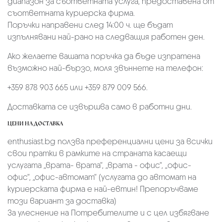
диапазон за съответната услуга, предоставена от
съответната куриерска фирма.
Поръчки направени след 14:00 ч. ще бъдат
изпълнявани най-рано на следващия работен ден.
Ако желаете вашата поръчка да бъде изпратена
възможно най-бързо, моля звъннете на телефон:
+359 878 903 665 или +359 879 009 566.
Доставката се извършва само в работни дни.
ЦЕНИ НА ДОСТАВКА
enthusiast.bg ползва преференциални цени за всички
свои пратки в рамките на страната касаещи
услугата „врата- врата“, „врата - офис“, „oфис-
офис“, „офис-автомат“ (услугата до автомат на
куриерската фирма е най-евтин! Препоръчваме
този вариант за доставка)
За улеснение на Потребителите и с цел избягване