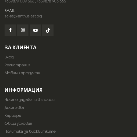
+359879 009 566
,
+359878 903 665
EMAIL:
sales@enthusiast.bg
ЗА КЛИЕНТА
Вход
Регистрация
Любими продукти
ИНФОРМАЦИЯ
Често задавани въпроси
Доставка
Кариери
Общи условия
Политика за бисквитките