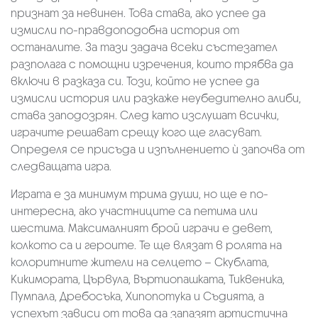
признат за невинен. Това става, ако успее да
измисли по-правдоподобна история от
останалите. За тази задача всеки състезател
разполага с помощни изречения, които трябва да
включи в разказа си. Този, който не успее да
измисли история или разкаже неубедително алиби,
става заподозрян. След като изслушат всички,
играчите решават срещу кого ще гласуват.
Определя се присъда и изпълнението ѝ започва от
следващата игра.
Играта е за минимум трима души, но ще е по-
интересна, ако участниците са петима или
шестима. Максималният брой играчи е девет,
колкото са и героите. Те ще влязат в ролята на
колоритните жители на селцето – Скублата,
Кикимората, Цървула, Въртиопашката, Тиквеника,
Пумпала, Дребосъка, Хипопотука и Съдията, а
успехът зависи от това да запазят артистична