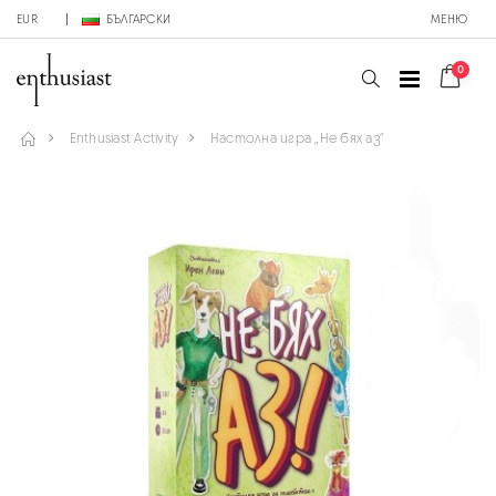
EUR
БЪЛГАРСКИ
МЕНЮ
0
Enthusiast Activity
Настолна игра „Не бях аз“