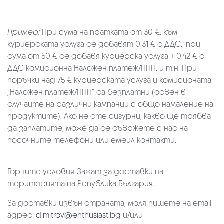
.
Пример:
При сума на пратката от 30 €. към
куриерската услуга се добавят 0.31 € с ДДС.; при
сума от 50 € се добавя куриерска услуга + 0.42 € с
ДДС комисионна Наложен платеж/ППП. и т.н. При
поръчки над 75 € куриерската услуга и комисионата
„Наложен платеж/ППП“ са безплатни (освен в
случаите на различни кампании с общо намаление на
продуктите). Ако не сте сигурни, какво ще трябва
да заплатите, може да се съвржете с нас на
посочните телефони или емейл контакти.
Горните условия важат за доставки на
територията на Република България.
За доставки извън страната, моля пишете на email
адрес:
dimitrov@enthusiast.bg
и/или