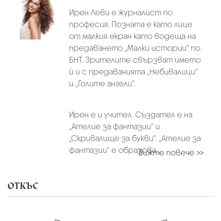
Ирен Леви e журналист по
професия. Позната е като лице
от малкия екран като водеща на
предаването „Малки истории“ по
БНТ. Зрителите свързват името
ѝ и с предаванията „Небивалици“
и „Голите ангели“.
Ирен е и учител. Създател е на
„Ателие за фантазии“ и
„Скривалище за букви“. „Ателие за
фантазии“ е образова...
Вижте повече >>
ОТКЪС