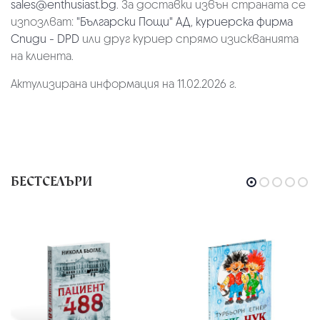
sales@enthusiast.bg
. За доставки извън страната се
изпозлват:
"Български Пощи" АД
,
куриерска фирма
Спиди - DPD
или друг куриер спрямо изискванията
на клиента.
Актулизирана информация на 11.02.2026 г.
БЕСТСЕЛЪРИ