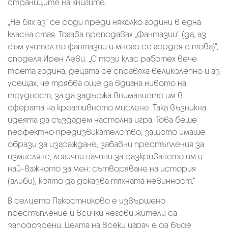
страниците на книгите.
„Не бях аз“ се роди преди няколко години в една
класна стая. Тогава преподавах „Фантазии“ (да, аз
съм учител по фантазии и много се гордея с това)“,
споделя Ирен Леви. „С този клас работех вече
трета година, децата се справяха великолепно и аз
усещах, че трябва още да вдигна нивото на
трудност, за да задържа вниманието им в
сферата на креативното мислене. Така възникна
идеята да създадем настолна игра. Това беше
перфектно предизвикателство, защото имаше
образи за изграждане, забавни престъпления за
измисляне, логични начини за разкриването им и
най-важното за мен: сътворяване на история
(алиби), която да доказва тяхната невинност.“
В селцето Пакостниково е извършено
престъпление и всички негови жители са
заподозрени. Целта на всеки играч е да бъде