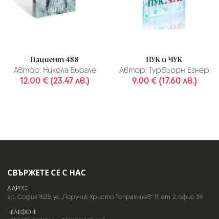
Пациент 488
ПУК и ЧУК
Автор:
Никола Бьогле
Автор:
Турбьорн Егнер
12.00 € (23.47 лв.)
9.00 € (17.60 лв.)
СВЪРЖЕТЕ СЕ С НАС
АДРЕС:
гр. София 1528, ул. „Поручик Христо Топракчиев“ 11, ет. 2, офис 39
ТЕЛЕФОН: