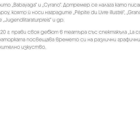
ито „Babayaga“ и „Cyrano“. Дотремер се налага като пи
оу, която ѝ носи наградите „Pépite du Livre illustré“, „Grand
„Jugendlitaraturpreis“ и др.
20 г. прави своя дебют в театъра със спектакъла „La co
аторката посвещава времето си на различни графични
жително изкуство.