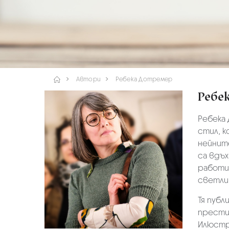
Автори
Ребека Дотремер
Ребе
Ребека 
стил, к
нейнит
са вдъх
работи
светли
Тя публ
прести
Илюстра