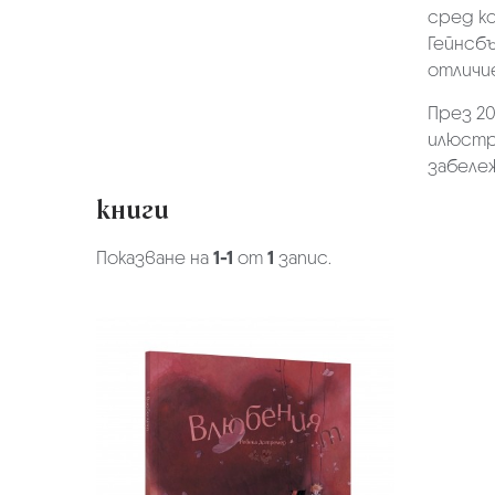
сред ко
Гейнсбър
отличие 
През 20
илюстр
забеле
книги
Показване на
1-1
от
1
запис.