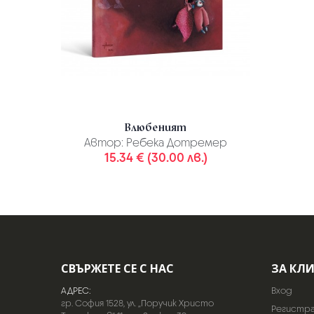
Влюбеният
Автор:
Ребека Дотремер
15.34 € (30.00 лв.)
СВЪРЖЕТЕ СЕ С НАС
ЗА КЛ
АДРЕС:
Вход
гр. София 1528, ул. „Поручик Христо
Регистр