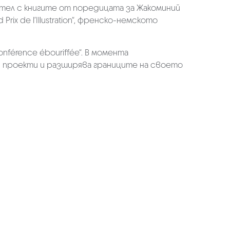
сател с книгите от поредицата за Жакоминий
 Prix de l’Illustration“, френско-немското
nférence ébouriffée“. В момента
 проекти и разширява границите на своето