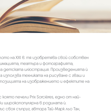
лото на XXI в. тя изобретява свой собствен
анимацията, театъра и фотографията,
на детската илюстрация. Произведенията ѝ
а използва техниката на рисуване с гваш и
омпозицията на изображението и ефектите на
 която печели Prix Sorcières, едно от най-
и широкопопулярна в родината ѝ.
 своя съпруг, автора Тай-Марк льо Тан,