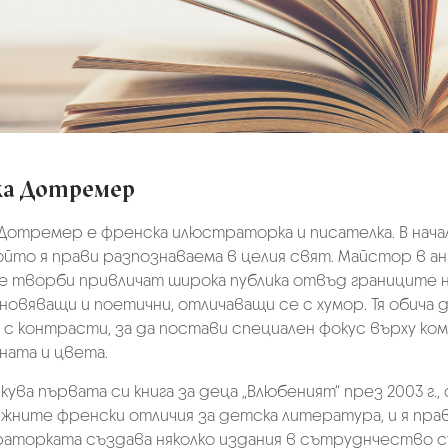
ка Дотремер
Дотремер е френска илюстраторка и писателка. В нача
ойто я прави разпознаваема в целия свят. Майстор в 
е творби привличат широка публика отвъд границите 
новяващи и поетични, отличаващи се с хумор. Тя обича д
 с контрасти, за да постави специален фокус върху к
ната и цвета.
икува първата си книга за деца „Влюбеният“ през 2003 г., с
жните френски отличия за детска литература, и я прав
торката създава няколко издания в сътруднчество със