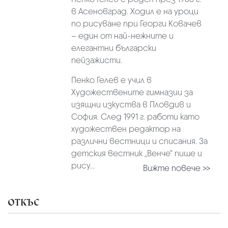
в Асеновград. Ходил е на уроци
по рисуване при Георги Ковачев
– един от най-нежните и
елегантни български
пейзажисти.
Пенко Гелев е учил в
Художествените гимназии за
изящни изкуства в Пловдив и
София. След 1991 г. работи като
художествен редактор на
различни вестници и списания. За
детския вестник „Венче“ пише и
рису...
Вижте повече >>
ОТКЪС