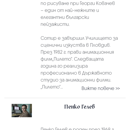
по рисуване при Георги Ковачев
– един от най-нежните и
елегантни български
пейзажисти.
Сотир е завършил Училището за
сценични изкуства в Пловдив.
През 1982 г. прави анимационния
филм„Пилето“. Следващата
година го реализира
професионално в Държавното
студио за анимационни филми.
„Пилето“...
Вижте повече >>
Пенко Гелев
Пенко Гелев е роден през 1968 г.