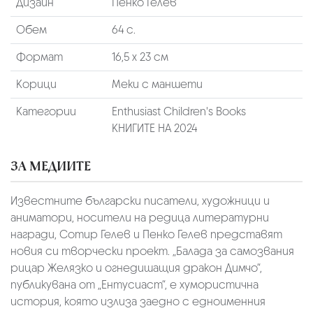
Дизайн
Пенко Гелев
Обем
64 с.
Формат
16,5 х 23 см
Корици
Меки с маншети
Категории
Enthusiast Children's Books
КНИГИТЕ НА 2024
ЗА МЕДИИТЕ
Известните български писатели, художници и
аниматори, носители на редица литературни
награди, Сотир Гелев и Пенко Гелев представят
новия си творчески проект. „Балада за самозвания
рицар Желязко и огнедишащия дракон Димчо“,
публикувана от „Ентусиаст“, е хумористична
история, която излиза заедно с едноименния