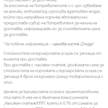
За улеснение на Потребителите и с цел избягване
на грешки, enthusiast.bg използва адаптивен модул,
който при направена поръчка автоматично
предоставя избор на Потребителя за начина на
доставка, информирайки го за съответната цена
за доставка.
*За повече информация –
ценова листа „Спиди“
Стойността на куриерската услуга се заплаща от
клиента при доставка.
При доставка с наложен платеж, дължимата сума за
стойността на поръчката и куриерската услуга се
заплаща в брой на куриера срещу товарителница с
опис.
Цената за куриерската услуга е ориентировъчна,
тъй като в нея не е включена комисионната
„Наложен платеж/ППП“, която е 0.7% от сумата за