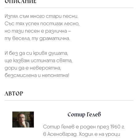
ОПИСАНИЕ
Изпял съм много стари песни.
Със тях успех постигах лесно,
но тази песен е различна –
ту весела, ту драматична.
И без да си кривя душата,
ще казвам истината свята,
дори да е невероятна,
безсмислена и непонятна!
АВТОР
Сотир Гелев
Сотир Гелев е роден през 1960 г.
в Асеновград. Ходил е на уроци