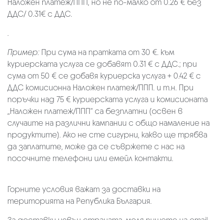
Наложен платеж/ППП, но не по-малко от 0.26 € без
ДДС/ 0.31€ с ДДС.
.
Пример:
При сума на пратката от 30 €. към
куриерската услуга се добавят 0.31 € с ДДС.; при
сума от 50 € се добавя куриерска услуга + 0.42 € с
ДДС комисионна Наложен платеж/ППП. и т.н. При
поръчки над 75 € куриерската услуга и комисионата
„Наложен платеж/ППП“ са безплатни (освен в
случаите на различни кампании с общо намаление на
продуктите). Ако не сте сигурни, какво ще трябва
да заплатите, може да се съвржете с нас на
посочните телефони или емейл контакти.
Горните условия важат за доставки на
територията на Република България.