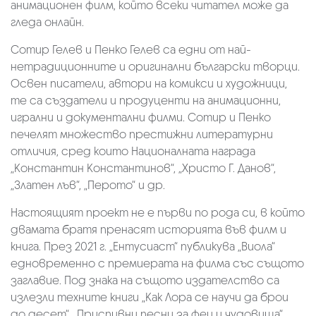
анимационен филм, който всеки читател може да
гледа онлайн.
Сотир Гелев и Пенко Гелев са едни от най-
нетрадиционните и оригинални български творци.
Освен писатели, автори на комикси и художници,
те са създатели и продуценти на анимационни,
игрални и документални филми. Сотир и Пенко
печелят множество престижни литературни
отличия, сред които Националната награда
„Константин Константинов“, „Христо Г. Данов“,
„Златен лъв“, „Перото“ и др.
Настоящият проект не е първи по рода си, в който
двамата братя пренасят историята във филм и
книга. През 2021 г. „Ентусиаст“ публикува „Виола“
едновременно с премиерата на филма със същото
заглавие. Под знака на същото издателство са
излезли техните книги „Как Лора се научи да брои
до десет“, „Приспивни песни за феи и чудовища“,