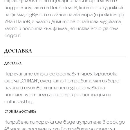
екран. Филмът е по сценарий на Сотир Гелев и е
под режисурата на Пенко Гелев, който е и художник
на филма, озвучен е с гласа на актьора (и режисьор)
Иван Панев, а Благой Димитров е написал музиката,
както и песента към филма „Не искам вече да съм
беден“.
ДОСТАВКА
ДОСТАВКА
Поръчаните стоки се доставят чрез куриерскa
фирмa „СПИДИ“,
след като Потребителят избере
начина и съответната цена за доставка на
посочения от него адрес при регистрация на
enthusiast.bg.
СРОК НА ДОСТАВКА
Направената поръчка ще бъде изпратена в срок до
48 часа на посочения от Потребителя адрес за