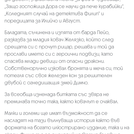
„Защо госпожица Дора се научи да пече курабийки“,
„Коледният случай на детектива Филип“ и
поредицата за Илийчо и Август.
Баладата, съчинена и изпята от барда Пейо,
разказва за младия ковач Желязко, който след
срещата си с прочут рицар, решава и той да
прослави името си с героични подвизи, като
спасява млади девици от опасни дракони.
Собственоръчно изковал бронята и меча си, той
потегля със своя железен кон за решителен
двубой с огнедишащия змей Димчо.
За всеобща изненада битката със звяра не
преминава точно така, както ковачът е очаквал.
Малки и големи ще имат възможност да се
насладят на тази вълнуваща история както във
формата на богато илюстрирано издание, така и на