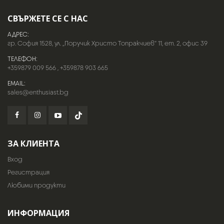
СВЪРЖЕТЕ СЕ С НАС
АДРЕС:
гр. София 1528, ул. „Поручик Христо Топракчиев“ 11, ет. 2, офис 39
ТЕЛЕФОН:
+359879 009 566
,
+359878 903 665
EMAIL:
sales@enthusiast.bg
ЗА КЛИЕНТА
Вход
Регистрация
Любими продукти
ИНФОРМАЦИЯ