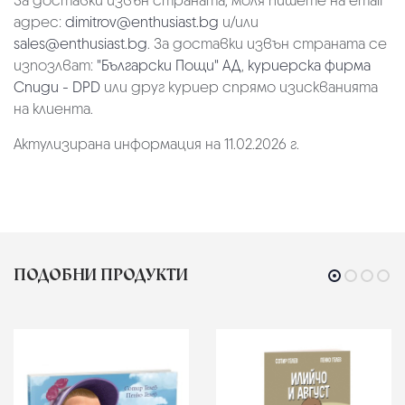
За доставки извън страната, моля пишете на email
адрес:
dimitrov@enthusiast.bg
и/или
sales@enthusiast.bg
. За доставки извън страната се
изпозлват:
"Български Пощи" АД
,
куриерска фирма
Спиди - DPD
или друг куриер спрямо изискванията
на клиента.
Актулизирана информация на 11.02.2026 г.
ПОДОБНИ ПРОДУКТИ