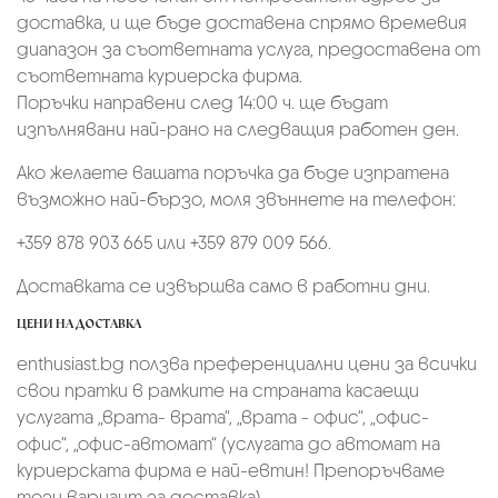
доставка, и ще бъде доставена спрямо времевия
диапазон за съответната услуга, предоставена от
съответната куриерска фирма.
Поръчки направени след 14:00 ч. ще бъдат
изпълнявани най-рано на следващия работен ден.
Ако желаете вашата поръчка да бъде изпратена
възможно най-бързо, моля звъннете на телефон:
+359 878 903 665 или +359 879 009 566.
Доставката се извършва само в работни дни.
ЦЕНИ НА ДОСТАВКА
enthusiast.bg ползва преференциални цени за всички
свои пратки в рамките на страната касаещи
услугата „врата- врата“, „врата - офис“, „oфис-
офис“, „офис-автомат“ (услугата до автомат на
куриерската фирма е най-евтин! Препоръчваме
този вариант за доставка)