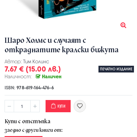
Шаро Холмс и случаят с
откраднатите кралски бижута
Автор:
Тим Колинс
7.67 € (15.00 лв.)
ПЕЧАТНО ИЗДАНИЕ
Наличност:
Наличен
ISBN:
978-619-164-476-6
КУПИ
Купи с отстъпка
заедно с други книги от: