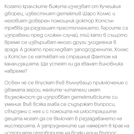
Когато кралските бижута изчезват от Кучешкия
дворец, известният детектив Шаро Холмс и
неговият доверен помощник доктор Котсън
трябва да разрешат престъплението. Героите са
изправени пред сложен случай, тъй като в същото
време се извършват много други злодеяния в
града. А докато преследват заподозрените, Холмс
и Котсън се натъкват на страшния Фантом на
канализацията. Ще успеят ли да хванат виновника
навреме?
Освен че се впускат във вълнуващо приключение с
двамата герои, малките читатели имат
възможност да изпробват детективските си
умения. Във всяка глава се съдържат въпроси,
свързани с нея и с помощта на илюстрациите
децата могат да се включат в разгадаването на
мистерията. А затруднените ще намерят в края на
историята отговорите на всеки един въпрос.