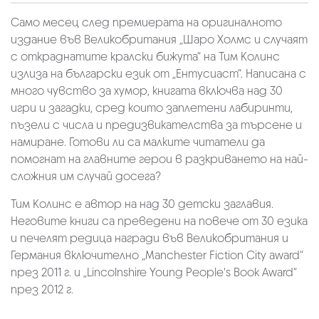
Само месец след премиерата на оригиналното
издание във Великобритания „Шаро Холмс и случаят
с откраднатите кралски бижута“ на Тим Колинс
излиза на български език от „Ентусиаст“. Написана с
много чувство за хумор, книгата включва над 30
игри и загадки, сред които заплетени лабиринти,
пъзели с числа и предизвикателства за търсене и
намиране. Готови ли са малките читатели да
помогнат на главните герои в разкриването на най-
сложния им случай досега?
Тим Колинс е автор на над 30 детски заглавия.
Неговите книги са преведени на повече от 30 езика
и печелят редица награди във Великобритания и
Германия включително „Manchester Fiction City award“
през 2011 г. и „Lincolnshire Young People's Book Award“
през 2012 г.