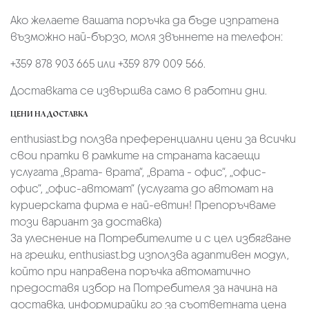
Ако желаете вашата поръчка да бъде изпратена
възможно най-бързо, моля звъннете на телефон:
+359 878 903 665 или +359 879 009 566.
Доставката се извършва само в работни дни.
ЦЕНИ НА ДОСТАВКА
enthusiast.bg ползва преференциални цени за всички
свои пратки в рамките на страната касаещи
услугата „врата- врата“, „врата - офис“, „oфис-
офис“, „офис-автомат“ (услугата до автомат на
куриерската фирма е най-евтин! Препоръчваме
този вариант за доставка)
За улеснение на Потребителите и с цел избягване
на грешки, enthusiast.bg използва адаптивен модул,
който при направена поръчка автоматично
предоставя избор на Потребителя за начина на
доставка, информирайки го за съответната цена