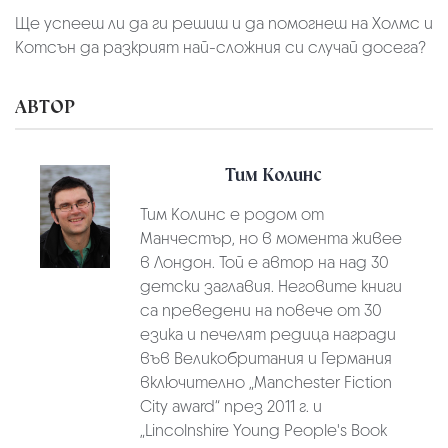
Ще успееш ли да ги решиш и да помогнеш на Холмс и
Котсън да разкрият най-сложния си случай досега?
АВТОР
Тим Колинс
Тим Колинс е родом от
Манчестър, но в момента живее
в Лoндон. Той е автор на над 30
детски заглавия. Неговите книги
са преведени на повече от 30
езика и печелят редица награди
във Великобритания и Германия
включително „Manchester Fiction
City award“ през 2011 г. и
„Lincolnshire Young People's Book