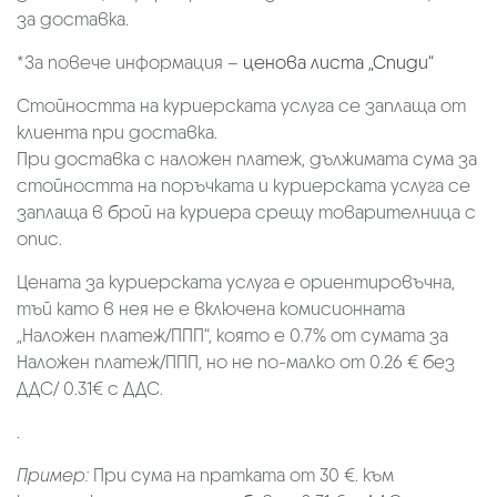
за доставка.
*За повече информация –
ценова листа „Спиди“
Стойността на куриерската услуга се заплаща от
клиента при доставка.
При доставка с наложен платеж, дължимата сума за
стойността на поръчката и куриерската услуга се
заплаща в брой на куриера срещу товарителница с
опис.
Цената за куриерската услуга е ориентировъчна,
тъй като в нея не е включена комисионната
„Наложен платеж/ППП“, която е 0.7% от сумата за
Наложен платеж/ППП, но не по-малко от 0.26 € без
ДДС/ 0.31€ с ДДС.
.
Пример:
При сума на пратката от 30 €. към