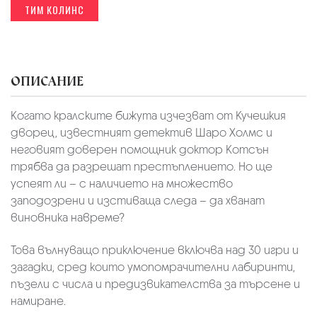
ТИМ КОЛИНС
ОПИСАНИЕ
Когато кралските бижута изчезват от Кучешкия
дворец, известният детектив Шаро Холмс и
неговият доверен помощник доктор Котсън
трябва да разрешат престъплението. Но ще
успеят ли – с наличието на множество
заподозрени и изстиваща следа – да хванат
виновника навреме?
Това вълнуващо приключение включва над 30 игри и
загадки, сред които умопомрачителни лабиринти,
пъзели с числа и предизвикателства за търсене и
намиране.