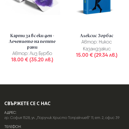
Карти за всеки ден -
Алексис Зорбас
Лечението на петте
Автор:
Никос
рани
Казандзакис
Автор:
Лиз Бурбо
15.00 € (29.34 лв.)
18.00 € (35.20 лв.)
СВЪРЖЕТЕ СЕ С НАС
АДРЕС:
гр. София 1528, ул. „Поручик Христо Топракчиев“ 11, ет. 2, офис 39
ТЕЛЕФОН: