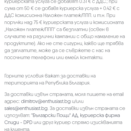
куриерската услуга се добавят 0.31 € с ДДС.; при
сума от 50 € се добавя куриерска услуга + 0.42 € с
ДДС комисионна Наложен платеж/ППП. и т.н. При
поръчки над 75 € куриерската услуга и комисионата
„Наложен платеж/ППП“ са безплатни (освен в
случаите на различни кампании с общо намаление на
продуктите). Ако не сте сигурни, какво ще трябва
да заплатите, може да се съвржете с нас на
посочните телефони или емейл контакти.
Горните условия важат за доставки на
територията на Република България.
За доставки извън страната, моля пишете на email
адрес:
dimitrov@enthusiast.bg
и/или
sales@enthusiast.bg
. За доставки извън страната се
изпозлват:
"Български Пощи" АД
,
куриерска фирма
Спиди - DPD
или друг куриер спрямо изискванията
на клиента.