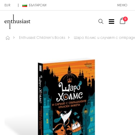
EUR
БЪЛГАРСКИ
МЕНЮ
0
Enthusiast Children's Books
Шаро Холмс и случаят с открад