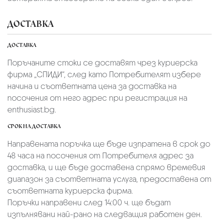
ДОСТАВКА
ДОСТАВКА
Поръчаните стоки се доставят чрез куриерскa
фирмa „СПИДИ“,
след като Потребителят избере
начина и съответната цена за доставка на
посочения от него адрес при регистрация на
enthusiast.bg.
СРОК НА ДОСТАВКА
Направената поръчка ще бъде изпратена в срок до
48 часа на посочения от Потребителя адрес за
доставка, и ще бъде доставена спрямо времевия
диапазон за съответната услуга, предоставена от
съответната куриерска фирма.
Поръчки направени след 14:00 ч. ще бъдат
изпълнявани най-рано на следващия работен ден.