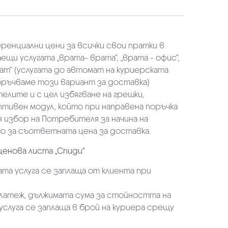
еренциални цени за всички свои пратки в
щи услугата „врата- врата“, „врата - офис“,
ат“ (услугата до автомат на куриерската
оръчваме този вариант за доставка)
елите и с цел избягване на грешки,
аптивен модул, който при направена поръчка
избор на Потребителя за начина на
о за съответната цена за доставка.
ценова листа „Спиди“
та услуга се заплаща от клиента при
платеж, дължимата сума за стойността на
услуга се заплаща в брой на куриера срещу