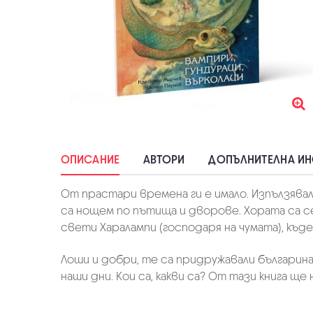
ОПИСАНИЕ
АВТОРИ
ДОПЪЛНИТЕЛНА И
От прастари времена ги е имало. Изпълзявали
са нощем по пътища и дворове. Хората са се 
свети Харалампи (господаря на чумата), къде
Лоши и добри, те са придружавали българина 
наши дни. Кои са, какви са? От тази книга ще 