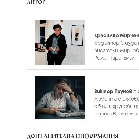
АВТОР
Красимир Мирче
редактор в издате
писатели. Мирчев
Ромен Гари, Емил...
Виктор Паунов
е 
момента е ръково
общи и групови и
досега в сътрудн
ДОПЪЛНИТЕЛНА ИНФОРМАЦИЯ