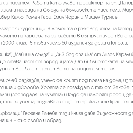
к и писател. Работи като главен редактор на сп. „Пан
 специална награда на Съюза на българските писатели. М
ер Камю, Ромен Гари, Емил Чоран и Мишел Турние.
лгарски художници. В момента е ръководител на катедра
ачалото на кариерата си работи в сътрудничество с р
2000 книги, в това число 50 издания за деца и юноши.
чка“, „Майчина сълза“ и „Лъв без опашка“ от Ангел Карали
също става част от поредицата „От библиотеката на мам
атурни творби от детството на родителите им.
ирчев разказва, умело се крият под прага на дома, изп
а и дворове. Хората се погаждат с тях от векове: зна
ампи (господаря на чумата) и къде да намерят росен, за
 той ги усеща, познава ги още от приказките край огни
ърколаци“ Гергана Рачева тази книга дава възможност д
ачин – със слово и образ.