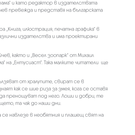
орама“ и като редактор в издателствата
ирчев превежда и представя на българската
 „Книга, илюстрация, печатна графика“ в
азлични издателства и има проектирани
йчев, както и „Весел зоопарк“ от Михаил
а“ на „Ентусиаст“. Така малките читатели ще
ълзяват от хралупите, свират се в
ят как се шие риза за змея, кога се оставя
 да пренощуват под него. Лоши и добри, те
щето, та чак до наши дни.
а се навлезе в необятния и плашещ свят на