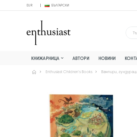
EUR
БЪЛГАРСКИ
КНИЖАРНИЦА
АВТОРИ
НОВИНИ
КОНТ
Enthusiast Children's Books
Вампири, гундурац