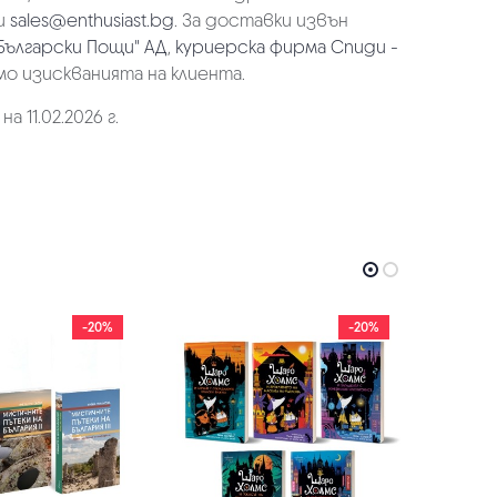
и
sales@enthusiast.bg
. За доставки извън
Български Пощи" АД
,
куриерска фирма Спиди -
мо изискванията на клиента.
 11.02.2026 г.
-20%
-20%