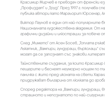
Красимир Мирчев е преводач от френски ези
„Профиздат“ и „Труд“. През 1997 г. получава
публика автори като Маргьорит Юрсенар, Алб
Виктор Паунов е един от най-популярните бъ
Националната художествена академия. От н
графични дизайни и илюстрации за повече от 
След „Мимето“ от Асен Босев, „Топлата ръкави
Лъкатник, „Вампири, гундураци, върколаци“ 
могат да се запознаят със знакови литер
Тайнствените създания, за които Красимир М
пещерите и беснеят неуморно нощем по пътищ
паничка с жито пред иконата на свети Харал
придружават българина от люлката до гроба,
Според редактора на „Вампири, гундураци, в
страшното и непознатото по най-сигурния н