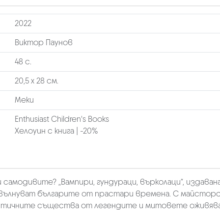
2022
Виктор Паунов
48 с.
20,5 х 28 см.
Меки
Enthusiast Children's Books
Хелоуин с книга | -20%
амодивите? „Вампири, гундураци, върколаци“, издавана
вълнуват българите от прастари времена. С майсторс
стичните същества от легендите и митовете оживяв