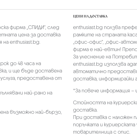
ЦЕНИ НА ДОСТАВКА
скa фирмa „СПИДИ“,
след
enthusiast.bg ползва преф
тната цена за доставка
рамките на страната касае
на enthusiast.bg.
„oфис-офис“, „офис-автом
фирма е най-евтин! Преп
За улеснение на Потребит
ок до 48 часа на
enthusiast.bg използва ад
ка, и ще бъде доставена
автоматично предоставя 
услуга, предоставена от
доставка, информирайки г
*За повече информация –
пълнявани най-рано на
Стойността на куриерска
доставка.
ена възможно най-бързо,
При доставка с наложен 
поръчката и куриерската 
товарителница с опис.