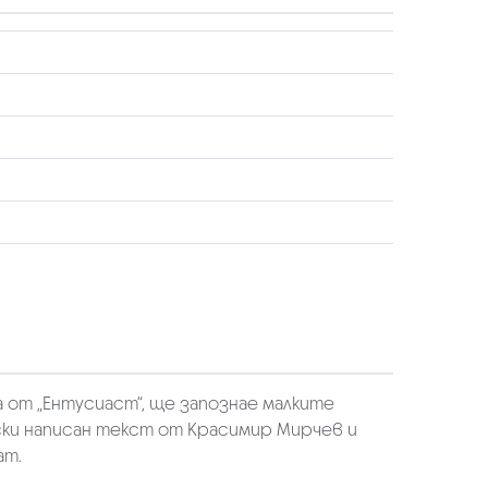
 от „Ентусиаст“, ще запознае малките
ки написан текст от Красимир Мирчев и
ат.