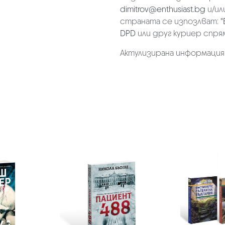
dimitrov@enthusiast.bg
и/ил
страната се изпозлват:
"
DPD
или друг куриер спря
Актулизирана информация на