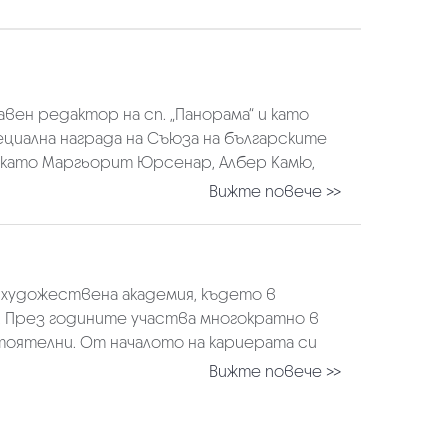
вен редактор на сп. „Панорама“ и като
пециална награда на Съюза на българските
 като Маргьорит Юрсенар, Албер Камю,
Вижте повече >>
а художествена академия, където в
“. През годините участва многократно в
тоятелни. От началото на кариерата си
Вижте повече >>