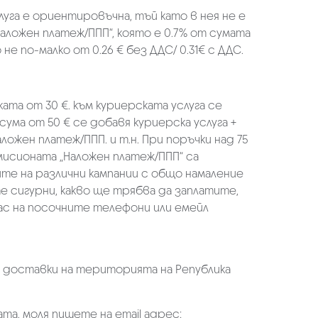
луга е ориентировъчна, тъй като в нея не е
аложен платеж/ППП“, която е 0.7% от сумата
не по-малко от 0.26 € без ДДС/ 0.31€ с ДДС.
ката от 30 €. към куриерската услуга се
 сума от 50 € се добавя куриерска услуга +
аложен платеж/ППП. и т.н. При поръчки над 75
омисионата „Наложен платеж/ППП“ са
ите на различни кампании с общо намаление
те сигурни, какво ще трябва да заплатите,
ас на посочните телефони или емейл
а доставки на територията на Република
та, моля пишете на email адрес: