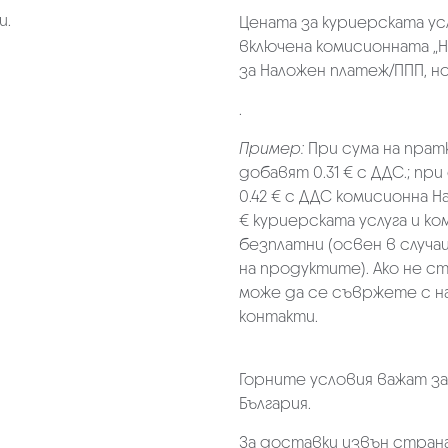
и.
Цената за куриерската ус
включена комисионната „Н
за Наложен платеж/ППП, но 
.
Пример:
При сума на прат
добавят 0.31 € с ДДС.; при
0.42 € с ДДС комисионна Н
€ куриерската услуга и к
безплатни (освен в случа
на продуктите). Ако не с
може да се съвржете с н
контакти.
Горните условия важат з
България.
За доставки извън страна