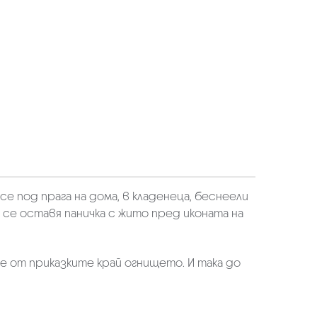
се под прага на дома, в кладенеца, беснеели
а се оставя паничка с жито пред иконата на
ще от приказките край огнището. И така до