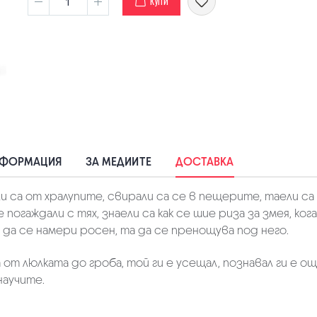
КУПИ
НФОРМАЦИЯ
ЗА МЕДИИТЕ
ДОСТАВКА
 са от хралупите, свирали са се в пещерите, таели са 
погаждали с тях, знаели са как се шие риза за змея, ког
 да се намери росен, та да се пренощува под него.
от люлката до гроба, той ги е усещал, познавал ги е о
научите.