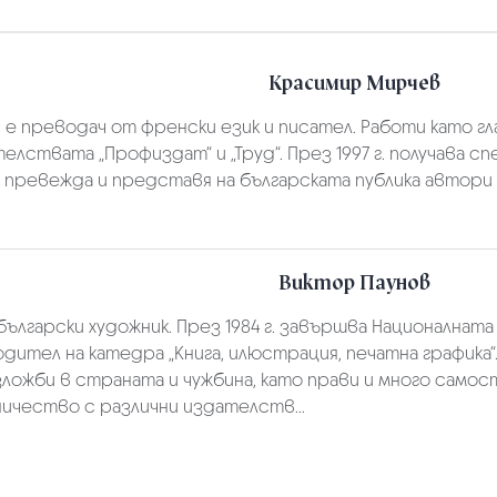
Красимир Мирчев
в
е преводач от френски език и писател. Работи като гла
лствата „Профиздат“ и „Труд“. През 1997 г. получава с
 превежда и представя на българската публика автори
Виктор Паунов
български художник. През 1984 г. завършва Националнат
дител на катедра „Книга, илюстрация, печатна графика
зложби в страната и чужбина, като прави и много самос
ичество с различни издателств...