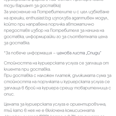
този вариант за доставка)
За улеснение на Потребителите и с цел избягване
на грешки, enthusiast.bg използва адаптивен модул,
който при направена поръчка автоматично
предоставя избор на Потребителя за начина на
доставка, информирайки го за съответната цена
за доставка.
*За повече информация –
ценова листа „Спиди“
Стойността на куриерската услуга се заплаща от
клиента при доставка.
При доставка с наложен платеж, дължимата сума за
стойността на поръчката и куриерската услуга се
заплаща в брой на куриера срещу товарителница с
опис.
Цената за куриерската услуга е ориентировъчна,
тъй като в нея не е включена комисионната