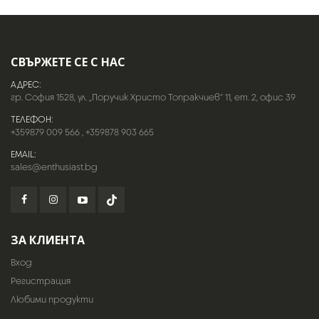
СВЪРЖЕТЕ СЕ С НАС
АДРЕС:
гр. София 1528, ул. „Поручик Христо Топракчиев“ 11, ет. 2, офис 39
ТЕЛЕФОН:
+359879 009 566
,
+359878 903 665
EMAIL:
sales@enthusiast.bg
ЗА КЛИЕНТА
Вход
Регистрация
Любими продукти