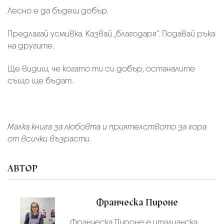
Лесно е да бъдеш добър.
Предлагай усмивка. Казвай „благодаря“. Подавай ръка
на другите.
Ще видиш, че когато ти си добър, останалите
също ще бъдат.
Малка книга за любовта и приятелството за хора
от всички възрасти.
АВТОР
Франческа Пироне
Франческа Пироне е италианска