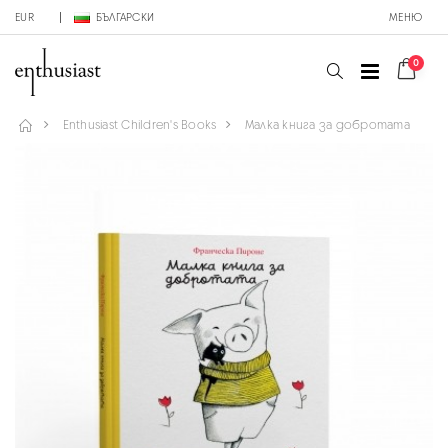
EUR
БЪЛГАРСКИ
МЕНЮ
0
Enthusiast Children's Books
Малка книга за добротата