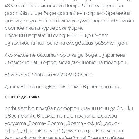
48 часа на посочения от Потребителя адрес за
доставка, и ще бъде доставена спрямо времевия
диапазон за съответната услуга, предоставена от
съответната куриерска фирма.
Поръчки направени след 14:00 ч. ще бъдат
изпълнявани най-рано на следващия работен ден.
Ако желаете вашата поръчка да бъде изпратена
възможно най-бързо, моля звъннете на телефон:
+359 878 903 665 или +359 879 009 566.
Доставката се извършва само в работни дни.
ЦЕНИ НА ДОСТАВКА
enthusiast.bg ползва преференциални цени за всички
свои пратки в рамките на страната касаещи
услугата „врата- врата“, „врата - офис“, „oфис-
офис“, „офис-автомат“ (услугата до автомат на
куриерската фирма е най-евтин! Препоръчваме