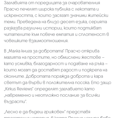
Заглавията от поредицата за очарователния
Прасчо печелят широка публика с лекотата и
искреността, с които засягат значими житейски
теми. Преведена на близо десет езика, серията
разказва различни истории, които подтикват
читателите към повече емпатия и сплотеност в
човешките взаимоотношения.
В „Малка книга за добротата“ Прасчо открива
магията на простите, но обмислени жестове –
като усмивка, благодарност и подаване на ръка –
които могат да доставят радост и подкрепа на
околните. Добротата поражда доброта и кара
светът да върви в положителна посока. Ето защо
„Kirkus Reviews“ определят заглавието като
„навременно и неотложно послание за всички
възрасти“.
„Лесно е да бъдеш грижовен“ представя