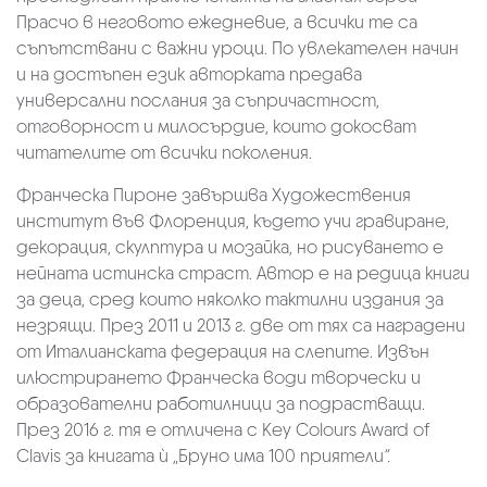
Прасчо в неговото ежедневие, а всички те са
съпътствани с важни уроци. По увлекателен начин
и на достъпен език авторката предава
универсални послания за съпричастност,
отговорност и милосърдие, които докосват
читателите от всички поколения.
Франческа Пироне завършва Художествения
институт във Флоренция, където учи гравиране,
декорация, скулптура и мозайка, но рисуването е
нейната истинска страст. Автор е на редица книги
за деца, сред които няколко тактилни издания за
незрящи. През 2011 и 2013 г. две от тях са наградени
от Италианската федерация на слепите. Извън
илюстрирането Франческа води творчески и
образователни работилници за подрастващи.
През 2016 г. тя е отличена с Key Colours Award of
Clavis за книгата ѝ „Бруно има 100 приятели
“.