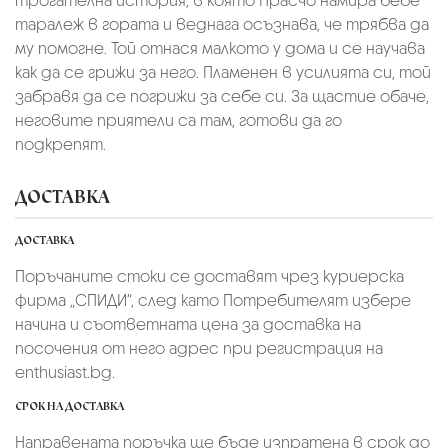
трогателна история, в която Прасчо намира бебе
таралеж в гората и веднага осъзнава, че трябва да
му помогне. Той отнася малкото у дома и се научава
как да се грижи за него. Пламенен в усилията си, той
забравя да се погрижи за себе си. За щастие обаче,
неговите приятели са там, готови да го
подкрепят.
ДОСТАВКА
ДОСТАВКА
Поръчаните стоки се доставят чрез куриерскa
фирмa „СПИДИ“,
след като Потребителят избере
начина и съответната цена за доставка на
посочения от него адрес при регистрация на
enthusiast.bg.
СРОК НА ДОСТАВКА
Направената поръчка ще бъде изпратена в срок до