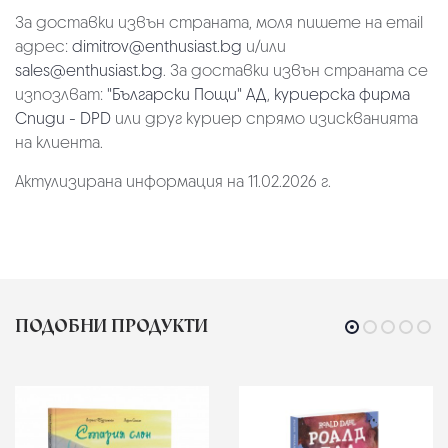
За доставки извън страната, моля пишете на email
адрес:
dimitrov@enthusiast.bg
и/или
sales@enthusiast.bg
. За доставки извън страната се
изпозлват:
"Български Пощи" АД
,
куриерска фирма
Спиди - DPD
или друг куриер спрямо изискванията
на клиента.
Актулизирана информация на 11.02.2026 г.
ПОДОБНИ ПРОДУКТИ