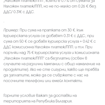
„Наложен платеж/ППП“, която е 0.7% от сумата за
Наложен платеж/ППП, но не по-малко от 0.26 € без
ДДС/ 0.31€ с ДДС.
.
Пример:
При сума на пратката от 30 €. към
куриерската услуга се добавят 0.31 € с ДДС.; при
сума от 50 € се добавя куриерска услуга + 0.42 € с
ДДС комисионна Наложен платеж/ППП. и т.н. При
поръчки над 75 € куриерската услуга и комисионата
„Наложен платеж/ППП“ са безплатни (освен в
случаите на различни кампании с общо намаление на
продуктите). Ако не сте сигурни, какво ще трябва
да заплатите, може да се съвржете с нас на
посочните телефони или емейл контакти.
Горните условия важат за доставки на
територията на Република България.