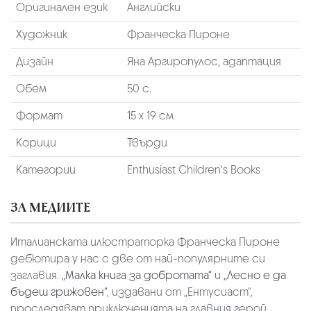
Оригинален език
Английски
Художник
Франческа Пироне
Дизайн
Яна Аргиропулос, адаптация
Обем
50 с.
Формат
15 х 19 см
Корици
Твърди
Категории
Enthusiast Children's Books
ЗА МЕДИИТЕ
Италианската илюстраторка Франческа Пироне
дебютира у нас с две от най-популярните си
заглавия.
„Малка книга за добротата“
и
„Лесно е да
бъдеш грижовен“
, издавани от „Ентусиаст“,
проследяват приключенията на главния герой