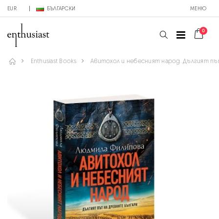
EUR
БЪЛГАРСКИ
МЕНЮ
0
Enthusiast Books
Авитохол и небесният народ. Дългият пъ