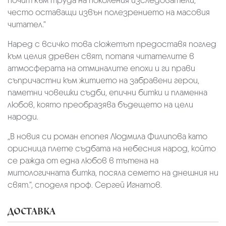
почит към труда на поколения изследователи,
често оставащи извън полезрението на масовия
читател.“
Наред с всичко това сюжетът предоставя поглед
към целия древен свят, потапя читателите в
атмосферата на отминалите епохи и ги прави
съпричастни към житието на забравени герои,
паметни човешки съдби, епични битки и пламенна
любов, която преобразява бъдещето на цели
народи.
„В новия си роман епопея Людмила Филипова като
орисница плете съдбата на небесния народ, който
се ражда от една любов в тътена на
митологичната битка, посяла семето на днешния ни
свят.“, споделя проф. Сергей Игнатов.
ДОСТАВКА