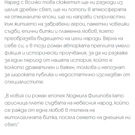
Наред с всичко това сюжетът ще ни разходи из
целия древен свят, ще ни потопи в атмосферата
на отминалите епохи, ще ни направи съпричастни
към житието на забравени герои, паметни човешки
съдби, епични битки и пламенна любов, която
преобразява бъдещето на цели народи. Вярна на
себе си, и в този роман авторката преплита умело
фикция и исторически проучвания, за да ни разкаже
за един период от нашата история, който е
колкото драматичен и важен, толкова и непознат
за широката публика и недостатъчно изследван от
специалистите.
„В новия си роман епопея Людмила Филипова като
орисница плете съдбата на небесния народ, който
се ражда от една любов в тътена на
митологичната битка, посяла семето на днешния ни
свят.“