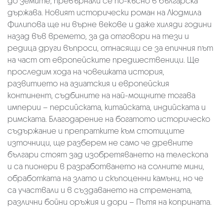
до земите, превърнали се по-късно в българска
държава. Новият исторически роман на Людмила
Филипова ще ни върне векове и даже хиляди години
назад във времето, за да отговори на тези и
редица други въпроси, отнасящи се за епичния път
на част от европейските предшественици. Ще
проследим хода на човешката история,
развитието на азиатския и европейския
континент, съдбините на най-мощните тогава
империи – персийската, китайската, индийската и
римската. Благодарение на богатото историческо
съдържание и препратките към стотиците
източници, ще разберем не само че древните
българи стоят зад изобретяването на телескопа
и са пионери в разработването на солните мини,
обработката на злато и скъпоценни камъни, но че
са участвали и в създаването на стремената,
различни бойни оръжия и дори – Пътя на коприната.