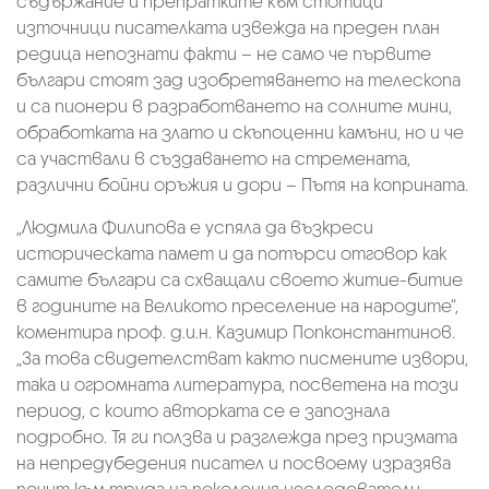
съдържание и препратките към стотици
източници писателката извежда на преден план
редица непознати факти – не само че първите
българи стоят зад изобретяването на телескопа
и са пионери в разработването на солните мини,
обработката на злато и скъпоценни камъни, но и че
са участвали в създаването на стремената,
различни бойни оръжия и дори – Пътя на коприната.
„Людмила Филипова е успяла да възкреси
историческата памет и да потърси отговор как
самите българи са схващали своето житие-битие
в годините на Великото преселение на народите“,
коментира проф. д.и.н. Казимир Попконстантинов.
„За това свидетелстват както писмените извори,
така и огромната литература, посветена на този
период, с които авторката се е запознала
подробно. Тя ги ползва и разглежда през призмата
на непредубедения писател и посвоему изразява