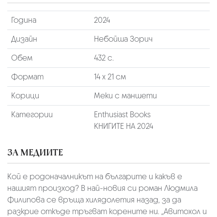
Година
2024
Дизайн
Небойша Зорич
Обем
432 с.
Формат
14 х 21 см
Корици
Меки с маншети
Категории
Enthusiast Books
КНИГИТЕ НА 2024
ЗА МЕДИИТЕ
Кой е родоначалникът на българите и какъв е
нашият произход? В най-новия си роман Людмила
Филипова се връща хилядолетия назад, за да
разкрие откъде тръгват корените ни. „Авитохол и