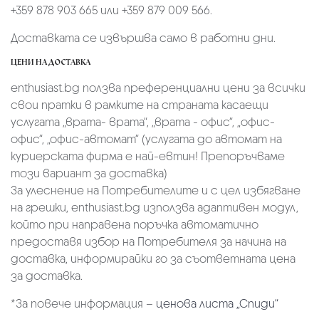
+359 878 903 665 или +359 879 009 566.
Доставката се извършва само в работни дни.
ЦЕНИ НА ДОСТАВКА
enthusiast.bg ползва преференциални цени за всички
свои пратки в рамките на страната касаещи
услугата „врата- врата“, „врата - офис“, „oфис-
офис“, „офис-автомат“ (услугата до автомат на
куриерската фирма е най-евтин! Препоръчваме
този вариант за доставка)
За улеснение на Потребителите и с цел избягване
на грешки, enthusiast.bg използва адаптивен модул,
който при направена поръчка автоматично
предоставя избор на Потребителя за начина на
доставка, информирайки го за съответната цена
за доставка.
*За повече информация –
ценова листа „Спиди“