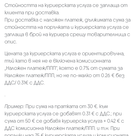
Стойността на куриерската услуга се заплаща от
клиента при доставка.
При доставка с наложен платеж, дължимата сума за
стойността на поръчката и куриерската услуга се
заплаща в брой на куриера срещу товарителница с
опис.
Цената за куриерската услуга е ориентировъчна,
тъй като в нея не е включена комисионната
„Наложен платеж/ППП“, която е 0.7% от сумата за
Наложен платеж/ППП, но не по-малко от 0.26 € без
ДДС/ 0.31€ с ДДС.
.
Пример:
При сума на пратката от 30 €. към
куриерската услуга се добавят 0.31 € с ДДС.; при
сума от 50 € се добавя куриерска услуга + 0.42 € с
ДДС комисионна Наложен платеж/ППП. и т.н. При
поръчки над 75 € куриерската услуга и комисионата