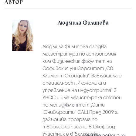
АВТОР
Людмила Филипова
Людмила Филипова следва
магистратура по астрономия
към Физическия факултет на
Софийския университет „Св.
Климент Охридски“. Завършила е
специалност „Икономика и
управление на индустрията“ в
УНСС и има магистърска степен
по мениджмънт от „Сити
Юнивърсити“ САЩ.През 2009 г.
завършва програма по
творческо писане в Оксфорд.
Участник е в българска...
Вижте повече >>