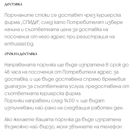
ДОСТАВКА
Поръчаните стоки се доставят чрез куриерскa
фирмa „СПИДИ“,
след като Потребителят избере
начина и съответната цена за доставка на
посочения от него адрес при регистрация на
enthusiast.bg.
СРОК НА ДОСТАВКА
Направената поръчка ще бъде изпратена в срок до
48 часа на посочения от Потребителя адрес за
доставка, и ще бъде доставена спрямо времевия
диапазон за съответната услуга, предоставена от
съответната куриерска фирма.
Поръчки направени след 14:00 ч. ще бъдат
изпълнявани най-рано на следващия работен ден.
Ако желаете вашата поръчка да бъде изпратена
възможно най-бързо, моля звъннете на телефон: