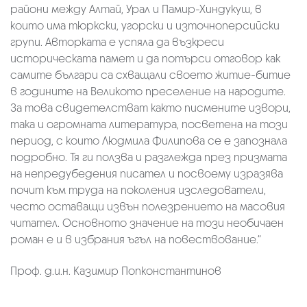
райони между Алтай, Урал и Памир-Хиндукуш, в
които има тюркски, угорски и източноперсийски
групи. Авторката е успяла да възкреси
историческата памет и да потърси отговор как
самите българи са схващали своето житие-битие
в годините на Великото преселение на народите.
За това свидетелстват както писмените извори,
така и огромната литература, посветена на този
период, с които Людмила Филипова се е запознала
подробно. Тя ги ползва и разглежда през призмата
на непредубедения писател и посвоему изразява
почит към труда на поколения изследователи,
често оставащи извън полезрението на масовия
читател. Основното значение на този необичаен
роман е и в избрания ъгъл на повествование.“
Проф. д.и.н. Казимир Попконстантинов