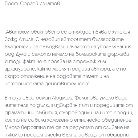
Проф. Сергей Игнатов
„Авитохол обикновено се отъждествява с хунския
вожд Атила. С неговия авторитет българските
владетели са свързвали началото на управляващия
род Дуло и самото начало на българската държава.
И този факт не е проява на стремеж към
архаизиране, както мислят редица автори, а е по-
скоро отражение на родовата памет и на
историческата действителност.
В този свой роман Людмила Филипова умело води
читателя по дългия извървян път и поредицата от
драматични събития, съпроводили нашите предци,
които не са били хомогенно етническо обединение.
Много вероятно те да са резултат от сливане на
няколко преселнически вълни, идващи от обширни