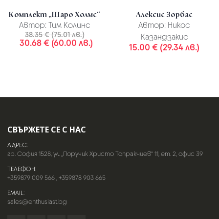
Комплект „Шаро Холмс“
Алексис Зорбас
Автор:
Тим Колинс
Автор:
Никос
38.35 € (75.01 лв.)
Казандзакис
30.68 € (60.00 лв.)
15.00 € (29.34 лв.)
СВЪРЖЕТЕ СЕ С НАС
АДРЕС:
гр. София 1528, ул. „Поручик Христо Топракчиев“ 11, ет. 2, офис 39
ТЕЛЕФОН:
+359879 009 566
,
+359878 903 665
EMAIL:
sales@enthusiast.bg