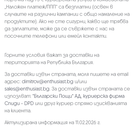
„Наложен платеж/ППП“ са безплатни (освен в
случаите на различни кампании с общо намаление на
продуктите). Ако не сте сигурни, какво ще трябва
да заплатите, може да се съвржете с нас на
посочните телефони или емейл контакти.
Горните условия важат за доставки на
територията на Република България.
За доставки извън страната, моля пишете на email
адрес:
dimitrov@enthusiast.bg
и/или
sales@enthusiast.bg
. За доставки извън страната се
изпозлват:
"Български Пощи" АД
,
куриерска фирма
Спиди - DPD
или друг куриер спрямо изискванията
на клиента.
Актулизирана информация на 11.02.2026 г.