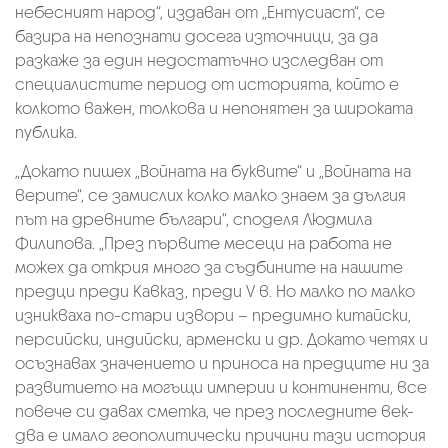
небесният народ“, издаван от „Ентусиаст“, се
базира на непознати досега източници, за да
разкаже за един недостатъчно изследван от
специалистите период от историята, който е
колкото важен, толкова и непонятен за широката
публика.
„Докато пишех „Войната на буквите“ и „Войната на
верите“, се замислих колко малко знаем за дългия
път на древните българи“, споделя Людмила
Филипова. „През първите месеци на работа не
можех да открия много за съдбините на нашите
предци преди Кавказ, преди V в. Но малко по малко
изникваха по-стари извори – предимно китайски,
персийски, индийски, арменски и др. Докато четях и
осъзнавах значението и приноса на предците ни за
развитието на могъщи империи и континенти, все
повече си давах сметка, че през последните век-
два е имало геополитически причини тази история