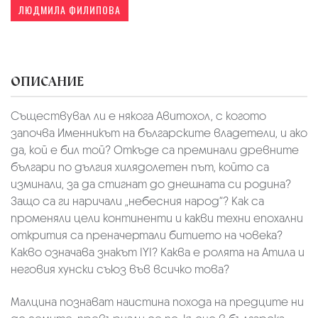
ЛЮДМИЛА ФИЛИПОВА
ОПИСАНИЕ
Съществувал ли е някога Авитохол, с когото
започва Именникът на българските владетели, и ако
да, кой е бил той? Откъде са преминали древните
българи по дългия хилядолетен път, който са
изминали, за да стигнат до днешната си родина?
Защо са ги наричали „небесния народ“? Как са
променяли цели континенти и какви техни епохални
открития са преначертали битието на човека?
Какво означава знакът IYI? Каква е ролята на Атила и
неговия хунски съюз във всичко това?
Малцина познават наистина похода на предците ни