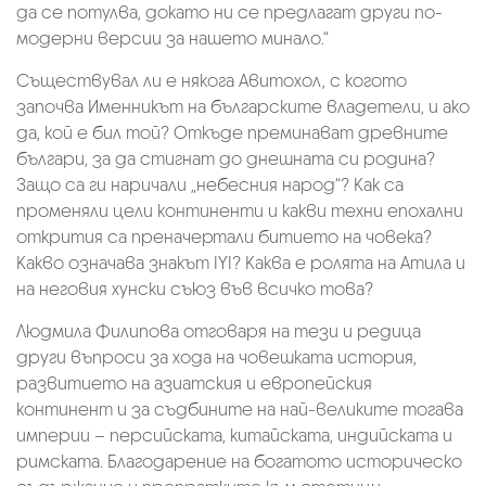
да се потулва, докато ни се предлагат други по-
модерни версии за нашето минало.“
Съществувал ли е някога Авитохол, с когото
започва Именникът на българските владетели, и ако
да, кой е бил той? Откъде преминават древните
българи, за да стигнат до днешната си родина?
Защо са ги наричали „небесния народ“? Как са
променяли цели континенти и какви техни епохални
открития са преначертали битието на човека?
Какво означава знакът IYI? Каква е ролята на Атила и
на неговия хунски съюз във всичко това?
Людмила Филипова отговаря на тези и редица
други въпроси за хода на човешката история,
развитието на азиатския и европейския
континент и за съдбините на най-великите тогава
империи – персийската, китайската, индийската и
римската. Благодарение на богатото историческо