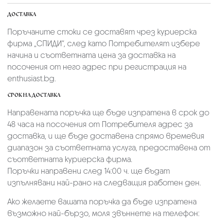
ДОСТАВКА
Поръчаните стоки се доставят чрез куриерскa
фирмa „СПИДИ“,
след като Потребителят избере
начина и съответната цена за доставка на
посочения от него адрес при регистрация на
enthusiast.bg.
СРОК НА ДОСТАВКА
Направената поръчка ще бъде изпратена в срок до
48 часа на посочения от Потребителя адрес за
доставка, и ще бъде доставена спрямо времевия
диапазон за съответната услуга, предоставена от
съответната куриерска фирма.
Поръчки направени след 14:00 ч. ще бъдат
изпълнявани най-рано на следващия работен ден.
Ако желаете вашата поръчка да бъде изпратена
възможно най-бързо, моля звъннете на телефон: