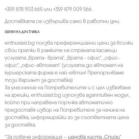
+359 878 903 665 или +359 879 009 566.
Доставката се извършва само в работни дни.
ЦЕНИ НА ДОСТАВКА
enthusiast.bg ползва преференциални цени за всички
свои пратки в рамките на страната касаещи
услугата „врата- врата“, „врата - офис“, „oфис-
офис“, „офис-автомат“ (услугата до автомат на
куриерската фирма е най-евтин! Препоръчваме
този вариант за доставка)
За улеснение на Потребителите и с цел избягване
на грешки, enthusiast.bg използва адаптивен модул,
който при направена поръчка автоматично
предоставя избор на Потребителя за начина на
доставка, информирайки го за съответната цена
за доставка.
*За повече информация –
ценова листа „Спиди“