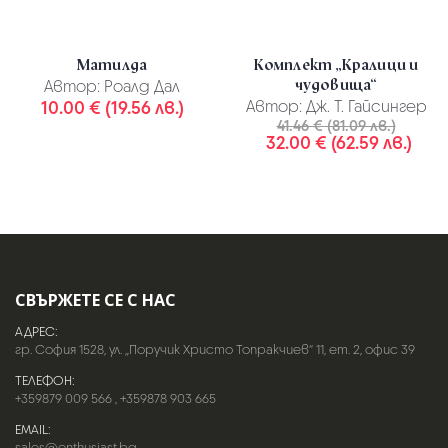
Матилда
Комплект „Кралици и
чудовища“
Автор:
Роалд Дал
10.00 € (19.56 лв.)
Автор:
Дж. Т. Гайсингер
41.46 € (81.09 лв.)
32.00 € (62.59 лв.)
СВЪРЖЕТЕ СЕ С НАС
АДРЕС:
гр. София 1528, ул. „Поручик Христо Топракчиев“ 11, ет. 2, офис 39
ТЕЛЕФОН:
+359879 009 566
,
+359878 903 665
EMAIL:
sales@enthusiast.bg