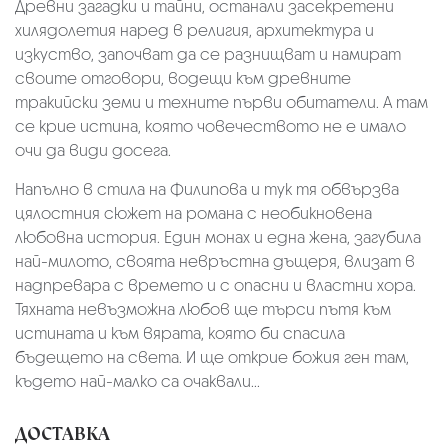
Древни загадки и тайни, останали засекретени
хилядолетия наред в религия, архитектура и
изкуство, започват да се разнищват и намират
своите отговори, водещи към древните
тракийски земи и техните първи обитатели. А там
се крие истина, която човечеството не е имало
очи да види досега.
Напълно в стила на Филипова и тук тя обвързва
цялостния сюжет на романа с необикновена
любовна история. Един монах и една жена, загубила
най-милото, своята невръстна дъщеря, влизат в
надпревара с времето и с опасни и властни хора.
Тяхната невъзможна любов ще търси пътя към
истината и към вярата, която би спасила
бъдещето на света. И ще открие божия ген там,
където най-малко са очаквали...
ДОСТАВКА