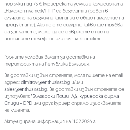
поръчки над 75 € куриерската услуга и комисионата
„Наложен платеж/ППП“ са безплатни (освен в
случаите на различни кампании с общо намаление на
продуктите). Ако не сте сигурни, какво ще трябва
да заплатите, може да се съвржете с нас на
посочните телефони или емейл контакти.
Горните условия важат за доставки на
територията на Република България.
За доставки извън страната, моля пишете на email
адрес:
dimitrov@enthusiast.bg
и/или
sales@enthusiast.bg
. За доставки извън страната се
изпозлват:
"Български Пощи" АД
,
куриерска фирма
Спиди - DPD
или друг куриер спрямо изискванията
на клиента.
Актулизирана информация на 11.02.2026 г.