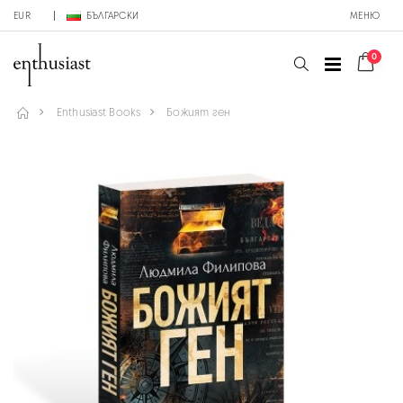
EUR
БЪЛГАРСКИ
МЕНЮ
0
Enthusiast Books
Божият ген