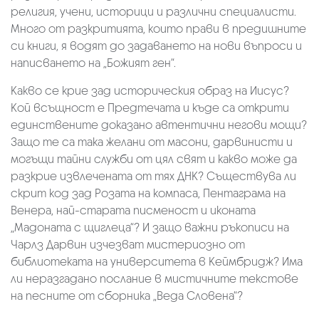
религия, учени, историци и различни специалисти.
Много от разкритията, които прави в предишните
си книги, я водят до задаването на нови въпроси и
написването на „Божият ген“.
Какво се крие зад историческия образ на Иисус?
Кой всъщност е Предтечата и къде са открити
единствените доказано автентични негови мощи?
Защо те са така желани от масони, дарвинисти и
могъщи тайни служби от цял свят и какво може да
разкрие извлечената от тях ДНК? Съществува ли
скрит код зад Розата на компаса, Пентаграма на
Венера, най-старата писменост и иконата
„Мадоната с щиглеца“? И защо важни ръкописи на
Чарлз Дарвин изчезват мистериозно от
библиотеката на университета в Кеймбридж? Има
ли неразгадано послание в мистичните текстове
на песните от сборника „Веда Словена“?