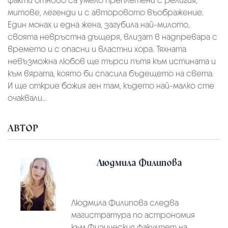
факти отново са умело преплетени с религия,
митове, легенди и с авторовото въображение.
Един монах и една жена, загубила най-милото,
своята невръстна дъщеря, влизат в надпревара с
времето и с опасни и властни хора. Тяхната
невъзможна любов ще търси пътя към истината и
към вярата, която би спасила бъдещето на света.
И ще открие божия ген там, където най-малко сте
очаквали...
АВТОР
Людмила Филипова
Людмила Филипова следва
магистратура по астрономия
към Физическия факултет на