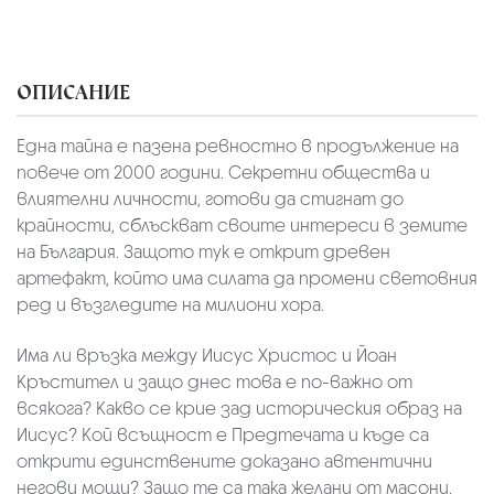
ОПИСАНИЕ
Една тайна е пазена ревностно в продължение на
повече от 2000 години. Секретни общества и
влиятелни личности, готови да стигнат до
крайности, сблъскват своите интереси в земите
на България. Защото тук е открит древен
артефакт, който има силата да промени световния
ред и възгледите на милиони хора.
Има ли връзка между Иисус Христос и Йоан
Кръстител и защо днес това е по-важно от
всякога? Какво се крие зад историческия образ на
Иисус? Кой всъщност е Предтечата и къде са
открити единствените доказано автентични
негови мощи? Защо те са така желани от масони,