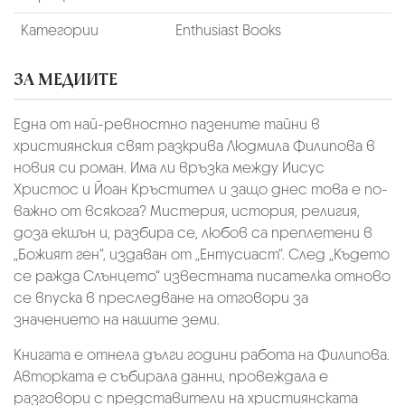
Категории
Enthusiast Books
ЗА МЕДИИТЕ
Една от най-ревностно пазените тайни в
християнския свят разкрива Людмила Филипова в
новия си роман. Има ли връзка между Иисус
Христос и Йоан Кръстител и защо днес това е по-
важно от всякога? Мистерия, история, религия,
доза екшън и, разбира се, любов са преплетени в
„Божият ген“, издаван от „Ентусиаст“. След „Където
се ражда Слънцето“ известната писателка отново
се впуска в преследване на отговори за
значението на нашите земи.
Книгата е отнела дълги години работа на Филипова.
Авторката е събирала данни, провеждала е
разговори с представители на християнската