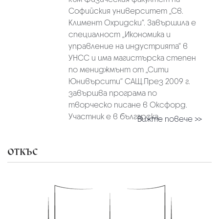
Софийския университет „Св.
Климент Охридски“. Завършила е
специалност „Икономика и
управление на индустрията“ в
УНСС и има магистърска степен
по мениджмънт от „Сити
Юнивърсити“ САЩ.През 2009 г.
завършва програма по
творческо писане в Оксфорд.
Участник е в българска...
Вижте повече >>
ОТКЪС