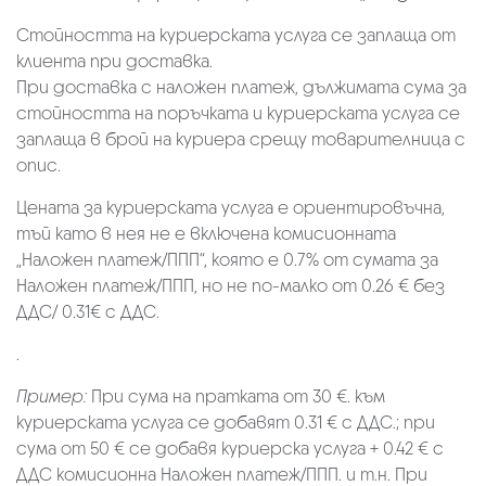
Стойността на куриерската услуга се заплаща от
клиента при доставка.
При доставка с наложен платеж, дължимата сума за
стойността на поръчката и куриерската услуга се
заплаща в брой на куриера срещу товарителница с
опис.
Цената за куриерската услуга е ориентировъчна,
тъй като в нея не е включена комисионната
„Наложен платеж/ППП“, която е 0.7% от сумата за
Наложен платеж/ППП, но не по-малко от 0.26 € без
ДДС/ 0.31€ с ДДС.
.
Пример:
При сума на пратката от 30 €. към
куриерската услуга се добавят 0.31 € с ДДС.; при
сума от 50 € се добавя куриерска услуга + 0.42 € с
ДДС комисионна Наложен платеж/ППП. и т.н. При