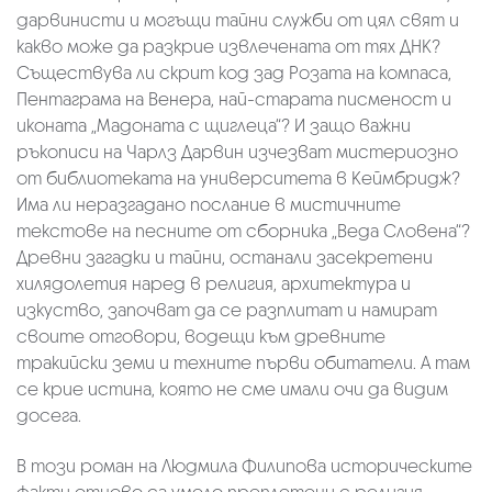
дарвинисти и могъщи тайни служби от цял свят и
какво може да разкрие извлечената от тях ДНК?
Съществува ли скрит код зад Розата на компаса,
Пентаграма на Венера, най-старата писменост и
иконата „Мадоната с щиглеца“? И защо важни
ръкописи на Чарлз Дарвин изчезват мистериозно
от библиотеката на университета в Кеймбридж?
Има ли неразгадано послание в мистичните
текстове на песните от сборника „Веда Словена“?
Древни загадки и тайни, останали засекретени
хилядолетия наред в религия, архитектура и
изкуство, започват да се разплитат и намират
своите отговори, водещи към древните
тракийски земи и техните първи обитатели. А там
се крие истина, която не сме имали очи да видим
досега.
В този роман на Людмила Филипова историческите