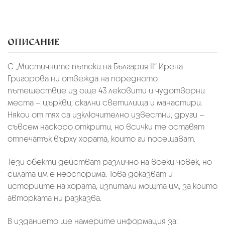
ОПИСАНИЕ
С „Мистичните пътеки на България II“ Ирена
Григорова ни отвежда на поредното
пътешествие из още 43 лековити и чудотворни
места – църкви, скални светилища и манастири.
Някои от тях са изключително известни, други –
съвсем наскоро открити, но всички те оставят
отпечатък върху хората, които ги посещават.
Тези обекти действат различно на всеки човек, но
силата им е неоспорима. Това доказват и
историите на хората, изпитали мощта им, за които
авторката ни разказва.
В изданието ще намерите информация за: