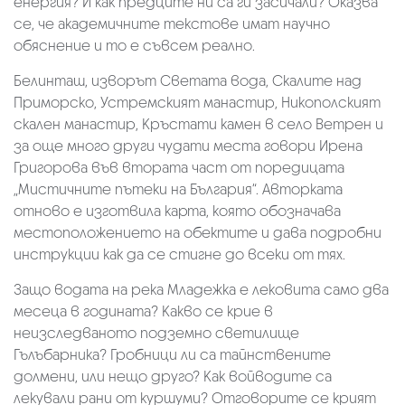
енергия? И как предците ни са ги засичали? Оказва
се, че академичните текстове имат научно
обяснение и то е съвсем реално.
Белинташ, изворът Светата вода, Скалите над
Приморско, Устремският манастир, Никополският
скален манастир, Кръстати камен в село Ветрен и
за още много други чудати места говори Ирена
Григорова във втората част от поредицата
„Мистичните пътеки на България“. Авторката
отново е изготвила карта, която обозначава
местоположението на обектите и дава подробни
инструкции как да се стигне до всеки от тях.
Защо водата на река Младежка е лековита само два
месеца в годината? Какво се крие в
неизследваното подземно светилище
Гълъбарника? Гробници ли са тайнствените
долмени, или нещо друго? Как войводите са
лекували рани от куршуми? Отговорите се крият