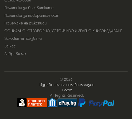
Общи условия
Политика за бисквитките
Политика за поверителност
Приемане на ръкописи
СОЦИАЛНО-ОТГОВОРНО, УСТОЙЧИВО И ЗЕЛЕНО КНИГОИЗДАВАНЕ
Условия на ползване
За нас
Забрави ме
© 2026
Изработка на онлайн магазин
Hopix
. All Rights Reserved.