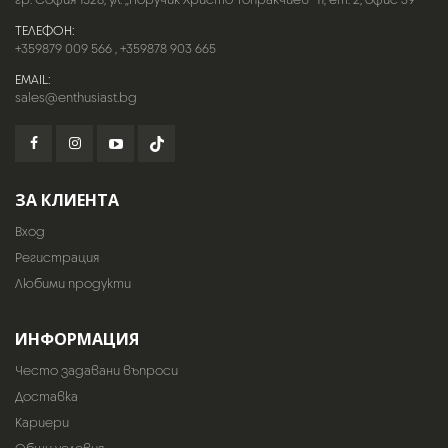
ТЕЛЕФОН:
+359879 009 566
,
+359878 903 665
EMAIL:
sales@enthusiast.bg
ЗА КЛИЕНТА
Вход
Регистрация
Любими продукти
ИНФОРМАЦИЯ
Често задавани въпроси
Доставка
Кариери