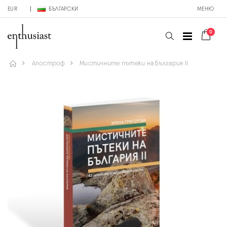
EUR
БЪЛГАРСКИ
МЕНЮ
0
Апостроф
Мистичните пътеки на България II