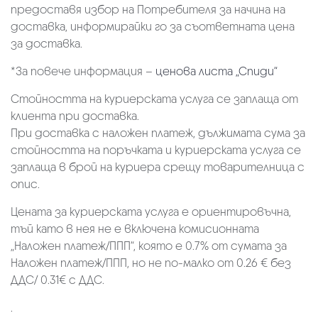
предоставя избор на Потребителя за начина на
доставка, информирайки го за съответната цена
за доставка.
*За повече информация –
ценова листа „Спиди“
Стойността на куриерската услуга се заплаща от
клиента при доставка.
При доставка с наложен платеж, дължимата сума за
стойността на поръчката и куриерската услуга се
заплаща в брой на куриера срещу товарителница с
опис.
Цената за куриерската услуга е ориентировъчна,
тъй като в нея не е включена комисионната
„Наложен платеж/ППП“, която е 0.7% от сумата за
Наложен платеж/ППП, но не по-малко от 0.26 € без
ДДС/ 0.31€ с ДДС.
.