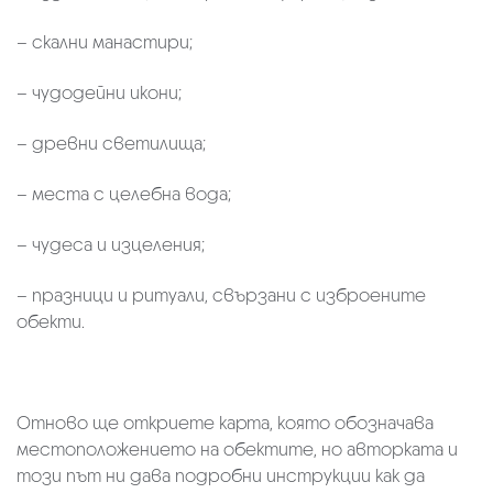
– скални манастири;
– чудодейни икони;
– древни светилища;
– места с целебна вода;
– чудеса и изцеления;
– празници и ритуали, свързани с изброените
обекти.
Отново ще откриете карта, която обозначава
местоположението на обектите, но авторката и
този път ни дава подробни инструкции как да