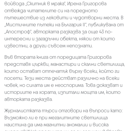
войвода „Скитник в мрака“, Ирена Григорова
отвежда читателите си на поредното
пътешествие из лековити и чудотворни места. В
„Мистичните пътеки на България II“, публикувана от
„Апостроф“, авторката разказва за още 43 по-
интересни и загадъчни обекта, някои от които
известни, а други съвсем непознати.
Във втората книга от поредицата Григорова
представя църкви, манастири и скални светилища,
които остават отпечатък върху всеки, който ги
посети. Тези места действат различно на всеки
човек, но силата им е неоспорима. Това доказват и
историите на хората, изпитали мощта им, които
авторката разказва.
Журналистката търси отговори на въпроси като:
Възможно ли е при мегалитните светилища
наистина да има магнитни аномалии и висока