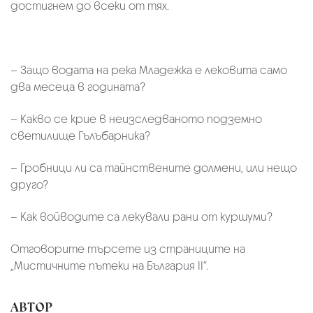
достигнем до всеки от тях.
– Защо водата на река Младежка е лековита само
два месеца в годината?
– Какво се крие в неизследваното подземно
светилище Гълъбарника?
– Гробници ли са тайнствените долмени, или нещо
друго?
– Как войводите са лекували рани от куршуми?
Отговорите търсете из страниците на
„Мистичните пътеки на България II“.
АВТОР