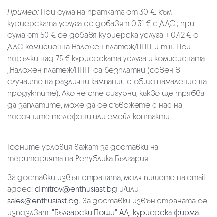
Пример:
При сума на пратката от 30 €. към
куриерската услуга се добавят 0.31 € с ДДС.; при
сума от 50 € се добавя куриерска услуга + 0.42 € с
ДДС комисионна Наложен платеж/ППП. и т.н. При
поръчки над 75 € куриерската услуга и комисионата
„Наложен платеж/ППП“ са безплатни (освен в
случаите на различни кампании с общо намаление на
продуктите). Ако не сте сигурни, какво ще трябва
да заплатите, може да се съвржете с нас на
посочните телефони или емейл контакти.
Горните условия важат за доставки на
територията на Република България.
За доставки извън страната, моля пишете на email
адрес:
dimitrov@enthusiast.bg
и/или
sales@enthusiast.bg
. За доставки извън страната се
изпозлват:
"Български Пощи" АД
,
куриерска фирма