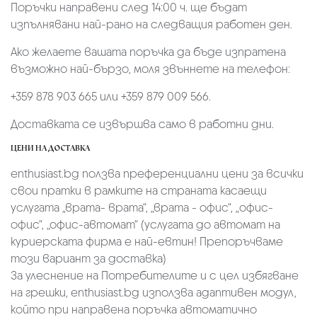
Поръчки направени след 14:00 ч. ще бъдат
изпълнявани най-рано на следващия работен ден.
Ако желаете вашата поръчка да бъде изпратена
възможно най-бързо, моля звъннете на телефон:
+359 878 903 665 или +359 879 009 566.
Доставката се извършва само в работни дни.
ЦЕНИ НА ДОСТАВКА
enthusiast.bg ползва преференциални цени за всички
свои пратки в рамките на страната касаещи
услугата „врата- врата“, „врата - офис“, „oфис-
офис“, „офис-автомат“ (услугата до автомат на
куриерската фирма е най-евтин! Препоръчваме
този вариант за доставка)
За улеснение на Потребителите и с цел избягване
на грешки, enthusiast.bg използва адаптивен модул,
който при направена поръчка автоматично