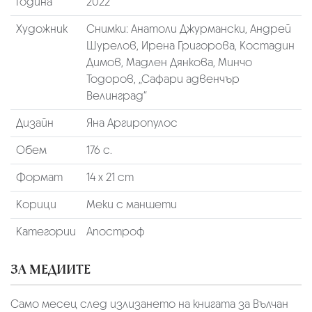
Година
2022
Художник
Снимки: Анатоли Джурмански, Андрей
Шурелов, Ирена Григорова, Костадин
Димов, Мадлен Дянкова, Минчо
Тодоров, „Сафари адвенчър
Велинград“
Дизайн
Яна Аргиропулос
Обем
176 с.
Формат
14 х 21 cm
Корици
Меки с маншети
Категории
Апостроф
ЗА МЕДИИТЕ
Само месец след излизането на книгата за Вълчан