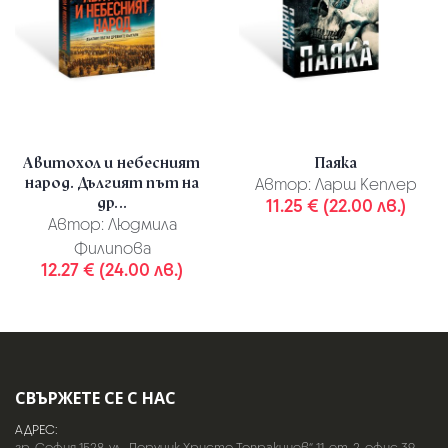
Авитохол и небесният
Паяка
народ. Дългият път на
Автор:
Ларш Кеплер
др...
11.25 € (22.00 лв.)
Автор:
Людмила
Филипова
12.27 € (24.00 лв.)
СВЪРЖЕТЕ СЕ С НАС
АДРЕС:
гр. София 1528, ул. „Поручик Христо Топракчиев“ 11, ет. 2, офис 39