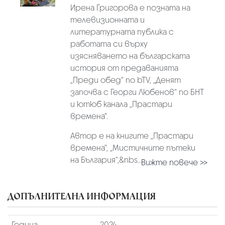
Ирена Григорова е позната на
телевизионната и
литературната публика с
работата си върху
изясняването на българската
история от предаванията
„Преди обед“ по bTV, „Денят
започва с Георги Любенов“ по БНТ
и ютюб канала „Прастари
времена“.
Автор е на книгите „Прастари
времена“, „Мистичните пътеки
на България“,&nbs...
Вижте повече >>
ДОПЪЛНИТЕЛНА ИНФОРМАЦИЯ
Година
2024