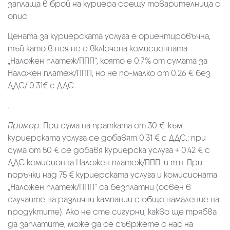
заплаща в брой на куриера срещу товарителница с
опис.
Цената за куриерската услуга е ориентировъчна,
тъй като в нея не е включена комисионната
„Наложен платеж/ППП“, която е 0.7% от сумата за
Наложен платеж/ППП, но не по-малко от 0.26 € без
ДДС/ 0.31€ с ДДС.
.
Пример:
При сума на пратката от 30 €. към
куриерската услуга се добавят 0.31 € с ДДС.; при
сума от 50 € се добавя куриерска услуга + 0.42 € с
ДДС комисионна Наложен платеж/ППП. и т.н. При
поръчки над 75 € куриерската услуга и комисионата
„Наложен платеж/ППП“ са безплатни (освен в
случаите на различни кампании с общо намаление на
продуктите). Ако не сте сигурни, какво ще трябва
да заплатите, може да се съвржете с нас на