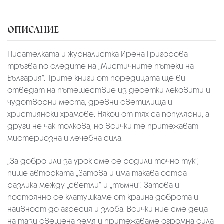
ОПИСАНИЕ
Писателката и журналистка Ирена Григорова
тръгва по следите на „Мистичните пътеки на
България“. Трите книги от поредицата ще ви
отведат на пътешествие из десетки лековити и
чудотворни места, древни светилища и
християнски храмове. Някои от тях са популярни, а
други не чак толкова, но всички те притежават
мистериозна и лечебна сила.
„За добро или за урок сме се родили точно тук“,
пише авторката „Затова и има такава остра
разлика между „светли“ и „тъмни“. Затова и
постоянно се клатушкаме от крайна доброта и
наивност до агресия и злоба. Всички ние сме деца
на тази свещена земя и притежаваме огромна сила