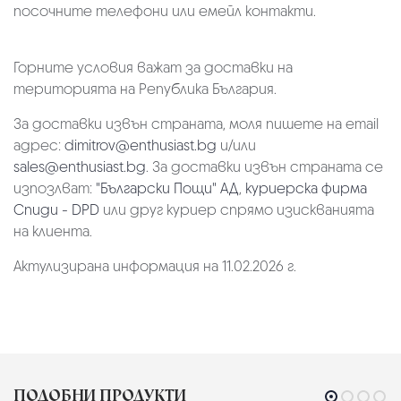
посочните телефони или емейл контакти.
Горните условия важат за доставки на
територията на Република България.
За доставки извън страната, моля пишете на email
адрес:
dimitrov@enthusiast.bg
и/или
sales@enthusiast.bg
. За доставки извън страната се
изпозлват:
"Български Пощи" АД
,
куриерска фирма
Спиди - DPD
или друг куриер спрямо изискванията
на клиента.
Актулизирана информация на 11.02.2026 г.
ПОДОБНИ ПРОДУКТИ