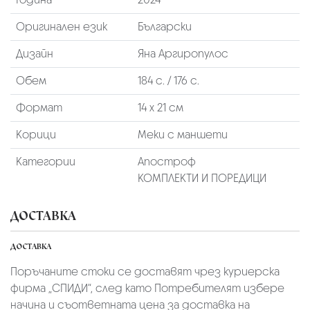
Оригинален език
Български
Дизайн
Яна Аргиропулос
Обем
184 с. / 176 с.
Формат
14 х 21 см
Корици
Меки с маншети
Категории
Апостроф
КОМПЛЕКТИ И ПОРЕДИЦИ
ДОСТАВКА
ДОСТАВКА
Поръчаните стоки се доставят чрез куриерскa
фирмa „СПИДИ“,
след като Потребителят избере
начина и съответната цена за доставка на