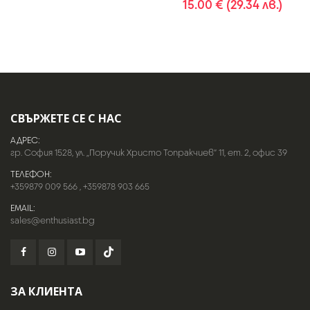
15.00 € (29.34 лв.)
СВЪРЖЕТЕ СЕ С НАС
АДРЕС:
гр. София 1528, ул. „Поручик Христо Топракчиев“ 11, ет. 2, офис 39
ТЕЛЕФОН:
+359879 009 566
,
+359878 903 665
EMAIL:
sales@enthusiast.bg
ЗА КЛИЕНТА