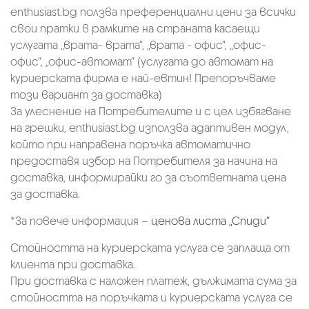
enthusiast.bg ползва преференциални цени за всички
свои пратки в рамките на страната касаещи
услугата „врата- врата“, „врата - офис“, „oфис-
офис“, „офис-автомат“ (услугата до автомат на
куриерската фирма е най-евтин! Препоръчваме
този вариант за доставка)
За улеснение на Потребителите и с цел избягване
на грешки, enthusiast.bg използва адаптивен модул,
който при направена поръчка автоматично
предоставя избор на Потребителя за начина на
доставка, информирайки го за съответната цена
за доставка.
*За повече информация –
ценова листа „Спиди“
Стойността на куриерската услуга се заплаща от
клиента при доставка.
При доставка с наложен платеж, дължимата сума за
стойността на поръчката и куриерската услуга се