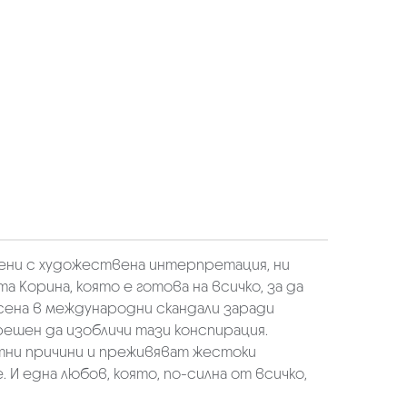
тени с художествена интерпретация, ни
Корина, която е готова на всичко, за да
есена в международни скандали заради
решен да изобличи тази конспирация.
стни причини и преживяват жестоки
 И една любов, която, по-силна от всичко,