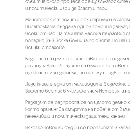
събития около процеса срещу българските ме
и политически игри за власт и пари.
Майсторският политически трилър на Людми
Писателката създава едновременно завладяв
всеки от нас. За тайната масова търговия 
попадне във всяка болница по света. Но най
всички страхове.
Базирана на дългогодишно авторско разслед
разпознават образите на български и свет
изключително значими, но никому неизвестни
„Тази книга е една от милиардите възможни 
Защото все пак в училище учим История, а н
Разказът се разпростира по цялото земно къл
която причинява смъртта на повече от 2 мил
печеливши и политически защитени канали.
Няколко човешки съдби се преплитат в капа