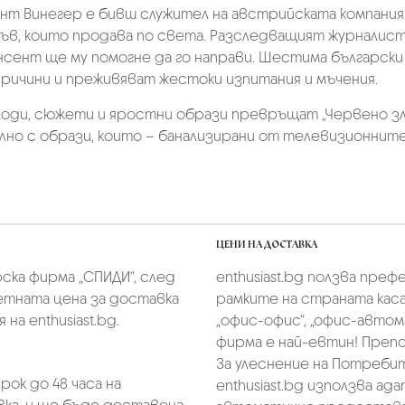
нсент Винегер е бивш служител на австрийската компани
ръв, които продава по света. Разследващият журналист
нсент ще му помогне да го направи. Шестима български
ричини и преживяват жестоки изпитания и мъчения.
ди, сюжети и яростни образи превръщат „Червено злат
но с образи, които – банализирани от телевизионните 
ЦЕНИ НА ДОСТАВКА
скa фирмa „СПИДИ“,
след
enthusiast.bg ползва преф
тната цена за доставка
рамките на страната касае
на enthusiast.bg.
„oфис-офис“, „офис-автом
фирма е най-евтин! Преп
За улеснение на Потребит
ок до 48 часа на
enthusiast.bg използва ад