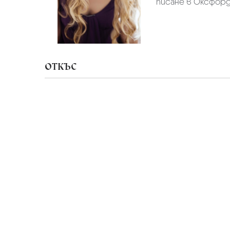
писане в Оксфорд.
ОТКЪС