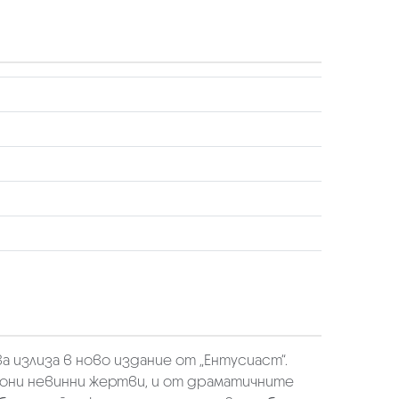
 излиза в ново издание от „Ентусиаст“.
иони невинни жертви, и от драматичните