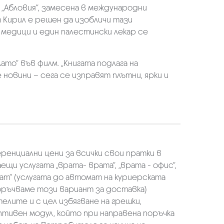
я „Абловия“, замесена в международни
 Кирил е решен да изобличи тази
 медици и един палестински лекар се
о“ във филм. „Книгата подлага на
новини – сега се изправят плътни, ярки и
еренциални цени за всички свои пратки в
щи услугата „врата- врата“, „врата - офис“,
ат“ (услугата до автомат на куриерската
оръчваме този вариант за доставка)
елите и с цел избягване на грешки,
аптивен модул, който при направена поръчка