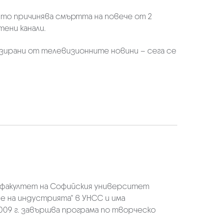
оято причинява смъртта на повече от 2
ени канали.
лизирани от телевизионните новини – сега се
 факултет на Софийския университет
ие на индустрията“ в УНСС и има
09 г. завършва програма по творческо