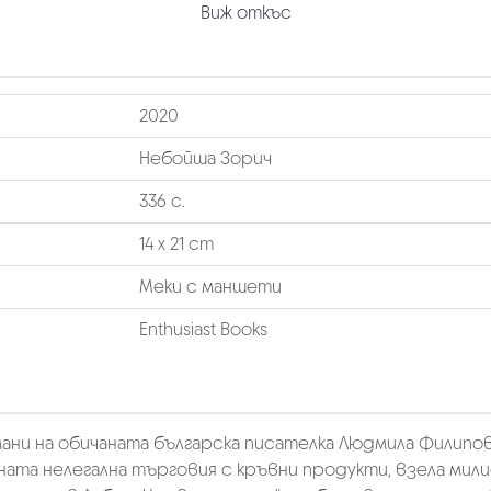
Виж откъс
2020
Небойша Зорич
336 с.
14 х 21 cm
Меки с маншети
Enthusiast Books
ни на обичаната българска писателка Людмила Филипова
ата нелегална търговия с кръвни продукти, взела мил