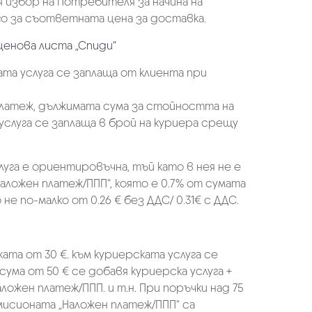
избор на Потребителя за начина на
о за съответната цена за доставка.
ценова листа „Спиди“
та услуга се заплаща от клиента при
платеж, дължимата сума за стойността на
услуга се заплаща в брой на куриера срещу
луга е ориентировъчна, тъй като в нея не е
аложен платеж/ППП“, която е 0.7% от сумата
не по-малко от 0.26 € без ДДС/ 0.31€ с ДДС.
ката от 30 €. към куриерската услуга се
 сума от 50 € се добавя куриерска услуга +
аложен платеж/ППП. и т.н. При поръчки над 75
омисионата „Наложен платеж/ППП“ са