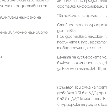
ка, и ще бъде доставена
автоматично предоставя 
услуга, предоставена от
доставка, информирайки г
*За повече информация –
пълнявани най-рано на
Стойността на куриерска
доставка.
ена възможно най-бързо,
При доставка с наложен 
поръчката и куриерската 
товарителница с опис.
и.
Цената за куриерската ус
включена комисионната „Н
за Наложен платеж/ППП, но 
.
Пример:
При сума на прат
добавят 0.31 € с ДДС.; при
0.42 € с ДДС комисионна Н
€ куриерската услуга и к