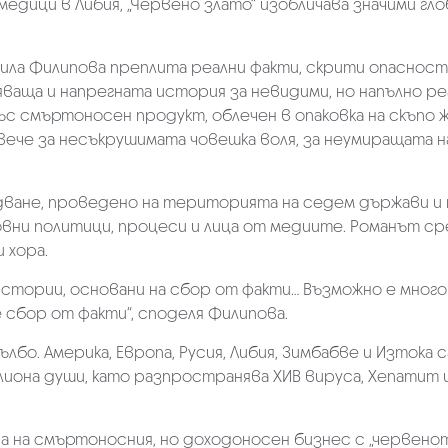
дици в Либия, „Червено злато“ изобличава значими глоб
ла Филипова преплита реални факти, скрити опасности
аща и напрегната история за невидими, но напълно ре
със смъртоносен продукт, облечен в опаковка на скъп
-вече за несъкрушимата човешка воля, за неумиращата 
ване, проведено на територията на седем държави и н
овни политици, процеси и лица от медиите. Романът с
 хора.
истории, основани на сбор от факти… Възможно е много 
е сбор от факти“, споделя Филипова.
бо. Америка, Европа, Русия, Либия, Зимбабве и Изтока с
иона души, като разпространява ХИВ вируса, Хепатит и
на на смъртоносния, но доходоносен бизнес с „червено