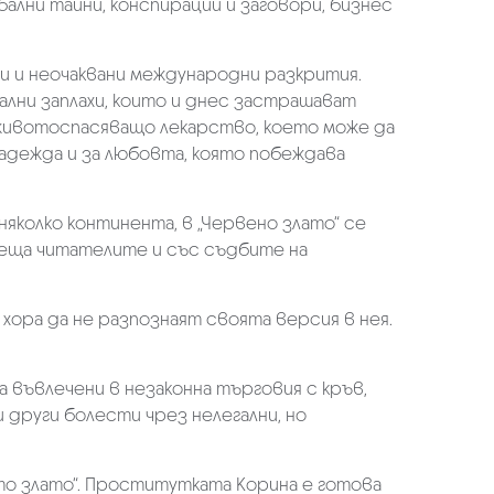
ални тайни, конспирации и заговори, бизнес
 и неочаквани международни разкрития.
ални заплахи, които и днес застрашават
о животоспасяващо лекарство, което може да
надежда и за любовта, която побеждава
яколко континента, в „Червено злато“ се
реща читателите и със съдбите на
хора да не разпознаят своята версия в нея.
а въвлечени в незаконна търговия с кръв,
 други болести чрез нелегални, но
то злато“. Проститутката Корина е готова