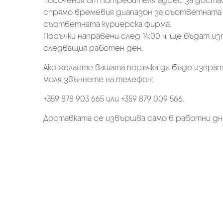
посочения от Потребителя адрес за достав
спрямо времевия диапазон за съответната 
съответната куриерска фирма.
Поръчки направени след 14:00 ч. ще бъдат из
следващия работен ден.
Ако желаете вашата поръчка да бъде изпрат
моля звъннете на телефон:
+359 878 903 665 или +359 879 009 566.
Доставката се извършва само в работни дн