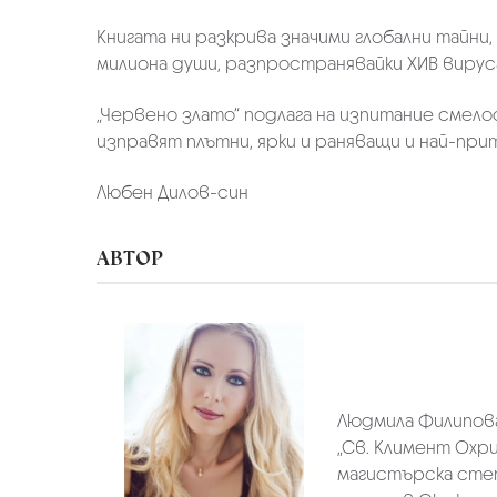
Книгата ни разкрива значими глобални тайни
милиона души, разпространявайки ХИВ вируса
„Червено злато“ подлага на изпитание смело
изправят плътни, ярки и раняващи и най-пр
Любен Дилов-син
АВТОР
Людмила Филипов
„Св. Климент Охри
магистърска степ