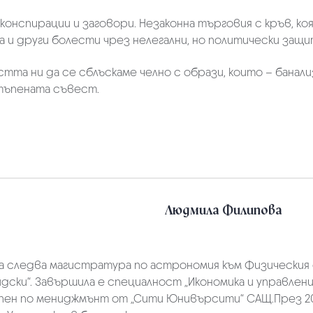
, конспирации и заговори. Незаконна търговия с кръв, к
 и други болести чрез нелегални, но политически защит
стта ни да се сблъскаме челно с образи, които – бана
итъпената съвест.
Людмила Филипова
а следва магистратура по астрономия към Физическия
дски“. Завършила е специалност „Икономика и управлен
ен по мениджмънт от „Сити Юнивърсити“ САЩ.През 20