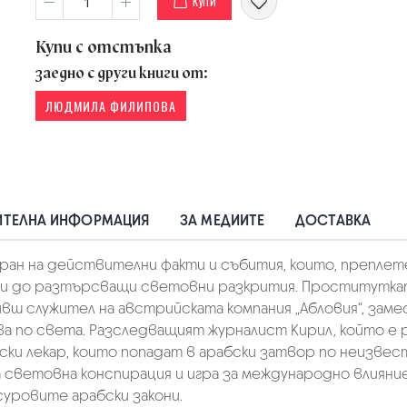
КУПИ
Купи с отстъпка
заедно с други книги от:
ЛЮДМИЛА ФИЛИПОВА
ТЕЛНА ИНФОРМАЦИЯ
ЗА МЕДИИТЕ
ДОСТАВКА
иран на действителни факти и събития, които, препле
и до разтърсващи световни разкрития. Проститутката 
бивш служител на австрийската компания „Абловия“, зам
ва по света. Разследващият журналист Кирил, който е 
ки лекар, които попадат в арабски затвор по неизве
 световна конспирация и игра за международно влияние.
уровите арабски закони.