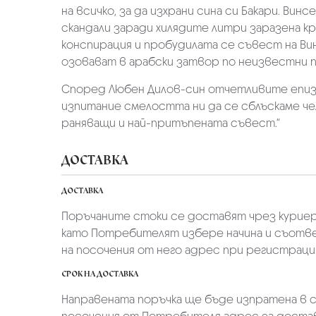
на всичко, за да изхрани сина си Бакари. Ви
скандали заради хилядите литри заразена к
конспирация и пробудилата се съвест на Ви
озовават в арабски затвор по неизвестни п
Според Любен Дилов-син отчетливите епизо
изпитание смелостта ни да се сблъскаме чел
раняващи и най-притъпената съвест.“
ДОСТАВКА
ДОСТАВКА
Поръчаните стоки се доставят чрез куриер
като Потребителят избере начина и съотве
на посочения от него адрес при регистрация 
СРОК НА ДОСТАВКА
Направената поръчка ще бъде изпратена в ср