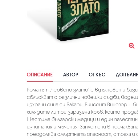
ОПИСАНИЕ
АВТОР
ОТКЪС
ДОПЪЛНИ
Романът „Червено злато“ е вдъхновен и баз
сблъскват с различни човешки съдби, водещ
изхрани сина си Бакари. Винсент Винегер – 
хилядите литри заразена кръв, които прода
Шестима български медици и един палестинс
изпитания и мъчения. Заплетени в неочаквана
преодолява смъртната опасност, страха и с