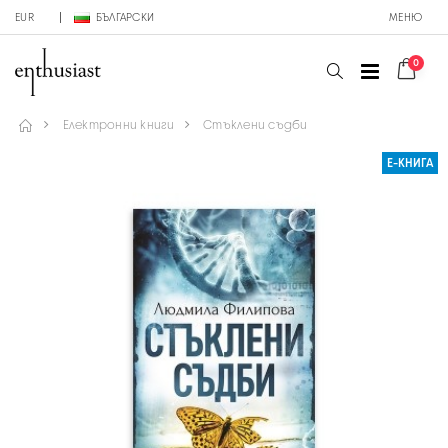
EUR
БЪЛГАРСКИ
МЕНЮ
0
Електронни книги
Стъклени съдби
Е-КНИГА