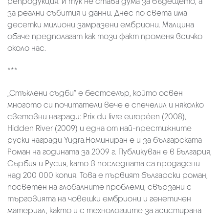
репродукция. И тук не става дума за бъдещето, а
за реални събития и данни. Днес по света има
десетки милиони замразени ембриони. Малцина
обаче предполагат как този факт променя всичко
около нас.
***
„Стъклени съдби“ е бестселър, който освен
многото си почитатели вече е спечелил и няколко
световни награди: Prix du livre européen (2008),
Hidden River (2009) и една от най-престижните
руски награди Yugra.Номиниран е и за българската
Роман на годината за 2009 г. Публикуван е в България,
Сърбия и Русия, като в последната са продадени
над 200 000 копия. Това е първият български роман,
посветен на глобалните проблеми, свързани с
търговията на човешки ембриони и генетичен
материал, както и с технологиите за асистирана