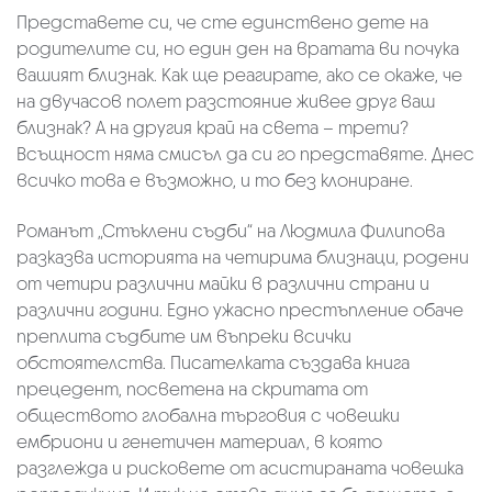
Представете си, че сте единствено дете на
родителите си, но един ден на вратата ви почука
вашият близнак. Как ще реагирате, ако се окаже, че
на двучасов полет разстояние живее друг ваш
близнак? А на другия край на света – трети?
Всъщност няма смисъл да си го представяте. Днес
всичко това е възможно, и то без клониране.
Романът „Стъклени съдби“ на Людмила Филипова
разказва историята на четирима близнаци, родени
от четири различни майки в различни страни и
различни години. Едно ужасно престъпление обаче
преплита съдбите им въпреки всички
обстоятелства. Писателката създава книга
прецедент, посветена на скритата от
обществото глобална търговия с човешки
ембриони и генетичен материал, в която
разглежда и рисковете от асистираната човешка