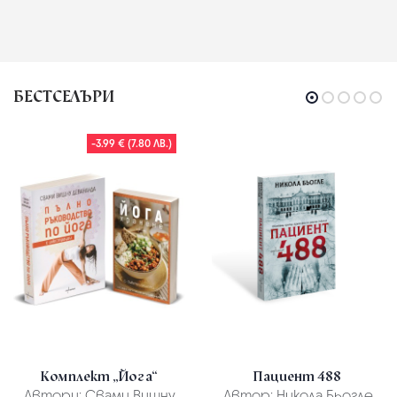
БЕСТСЕЛЪРИ
-3.99 € (7.80 ЛВ.)
Комплект „Йога“
Пациент 488
Автори:
Свами Вишну
Автор:
Никола Бьогле