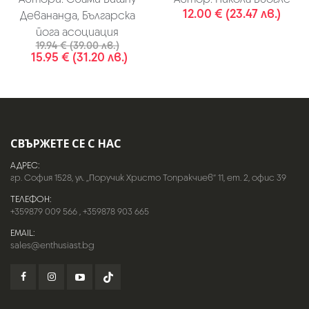
12.00 € (23.47 лв.)
Девананда, Българска
йога асоциация
19.94 € (39.00 лв.)
15.95 € (31.20 лв.)
СВЪРЖЕТЕ СЕ С НАС
АДРЕС:
гр. София 1528, ул. „Поручик Христо Топракчиев“ 11, ет. 2, офис 39
ТЕЛЕФОН:
+359879 009 566
,
+359878 903 665
EMAIL:
sales@enthusiast.bg