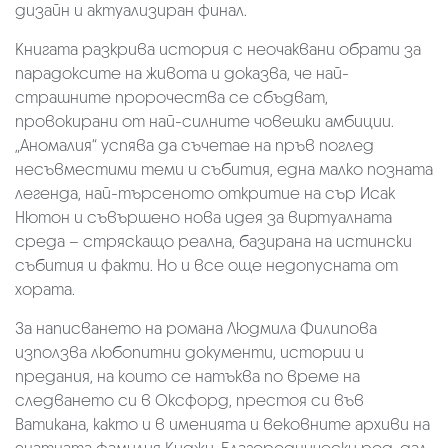
дизайн и актуализиран финал.
Книгата разкрива история с неочаквани обрати за
парадоксите на живота и доказва, че най-
страшните пророчества се сбъдват,
провокирани от най-силните човешки амбиции.
„Аномалия“ успява да съчетае на пръв поглед
несъвместими теми и събития, една малко позната
легенда, най-търсеното откритие на сър Исак
Нютон и съвършено нова идея за виртуалната
среда – стряскащо реална, базирана на истински
събития и факти. Но и все още недопусната от
хората.
За написването на романа Людмила Филипова
използва любопитни документи, истории и
предания, на които се натъква по време на
следването си в Оксфорд, престоя си във
Ватикана, както и в именията и вековните архиви на