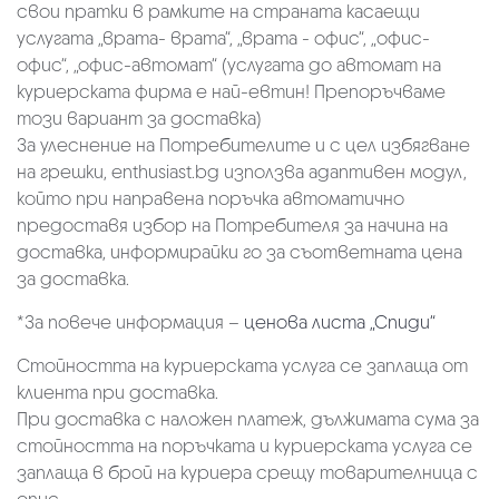
свои пратки в рамките на страната касаещи
услугата „врата- врата“, „врата - офис“, „oфис-
офис“, „офис-автомат“ (услугата до автомат на
куриерската фирма е най-евтин! Препоръчваме
този вариант за доставка)
За улеснение на Потребителите и с цел избягване
на грешки, enthusiast.bg използва адаптивен модул,
който при направена поръчка автоматично
предоставя избор на Потребителя за начина на
доставка, информирайки го за съответната цена
за доставка.
*За повече информация –
ценова листа „Спиди“
Стойността на куриерската услуга се заплаща от
клиента при доставка.
При доставка с наложен платеж, дължимата сума за
стойността на поръчката и куриерската услуга се
заплаща в брой на куриера срещу товарителница с