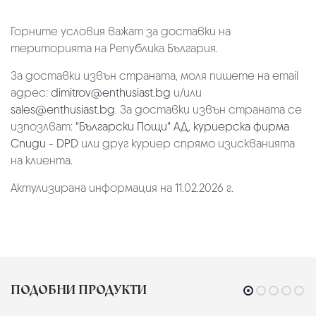
Горните условия важат за доставки на
територията на Република България.
За доставки извън страната, моля пишете на email
адрес:
dimitrov@enthusiast.bg
и/или
sales@enthusiast.bg
. За доставки извън страната се
изпозлват:
"Български Пощи" АД
,
куриерска фирма
Спиди - DPD
или друг куриер спрямо изискванията
на клиента.
Актулизирана информация на 11.02.2026 г.
ПОДОБНИ ПРОДУКТИ