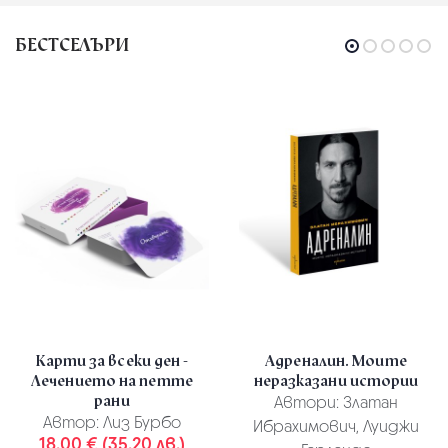
БЕСТСЕЛЪРИ
Карти за всеки ден -
Адреналин. Моите
Лечението на петте
неразказани истории
рани
Автори:
Златан
Автор:
Лиз Бурбо
Ибрахимович, Луиджи
18.00 € (35.20 лв.)