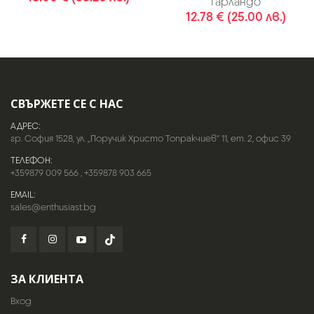
Гарландо
12.78 € (25.00 лв.)
СВЪРЖЕТЕ СЕ С НАС
АДРЕС:
гр. София 1528, ул. „Поручик Христо Топракчиев“ 11, ет. 2, офис 39
ТЕЛЕФОН:
+359879 009 566
,
+359878 903 665
EMAIL:
sales@enthusiast.bg
ЗА КЛИЕНТА
Вход