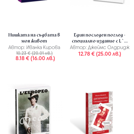
Нишката на съдбата в
Един последен поглед -
моя живот
специално издание с L`...
Автор:
Иванка Кирова
Автор:
Джеймс Олдридж
10.23 € (20.01 лв.)
12.78 € (25.00 лв.)
8.18 € (16.00 лв.)