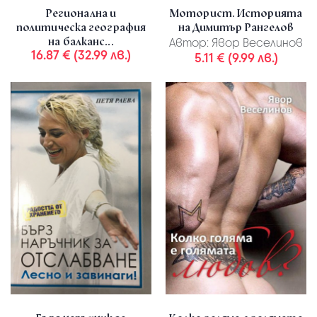
Регионална и
Моторист. Историята
политическа география
на Димитър Рангелов
на балканс...
Автор:
Явор Веселинов
16.87 € (32.99 лв.)
5.11 € (9.99 лв.)