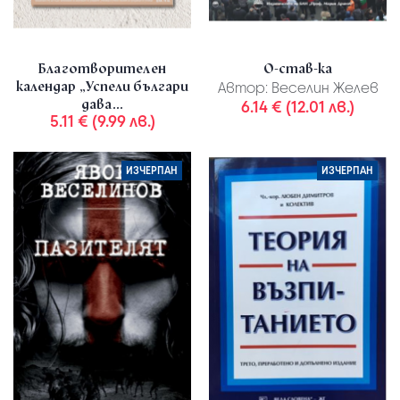
Благотворителен
О-став-ка
календар „Успели българи
Автор:
Веселин Желев
дава...
6.14 € (12.01 лв.)
5.11 € (9.99 лв.)
ИЗЧЕРПАН
ИЗЧЕРПАН