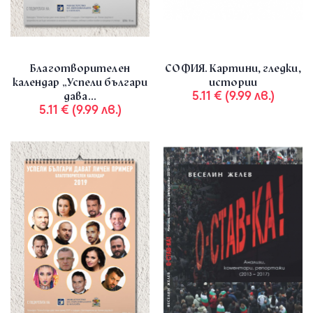
Благотворителен
СОФИЯ. Картини, гледки,
календар „Успели българи
истории
5.11 € (9.99 лв.)
дава...
5.11 € (9.99 лв.)