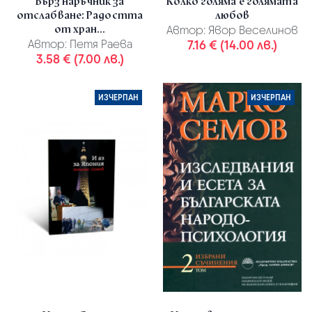
Бърз наръчник за
Колко голяма е голямата
отслабване: Радостта
любов
от хран...
Автор:
Явор Веселинов
Автор:
Петя Раева
7.16 € (14.00 лв.)
3.58 € (7.00 лв.)
ИЗЧЕРПАН
ИЗЧЕРПАН