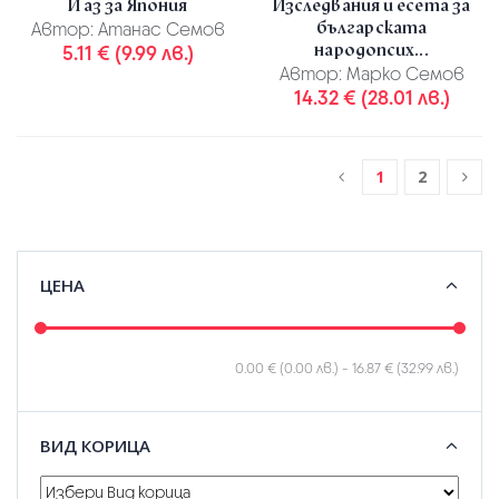
И аз за Япония
Изследвания и есета за
българската
Автор:
Атанас Семов
народопсих...
5.11 € (9.99 лв.)
Автор:
Марко Семов
14.32 € (28.01 лв.)
1
2
ЦЕНА
0.00 € (0.00 лв.)
-
16.87 € (32.99 лв.)
ВИД КОРИЦА