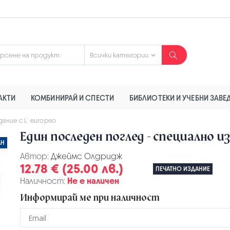
АКТИ
КОМБИНИРАЙ И СПЕСТИ
БИБЛИОТЕКИ И УЧЕБНИ ЗАВЕ
дание с L`europeo
Един последен поглед - специално и
АН
Автор:
Джеймс Олдридж
12.78 € (25.00 лв.)
ПЕЧАТНО ИЗДАНИЕ
Наличност:
Не е наличен
Информирай ме при наличност