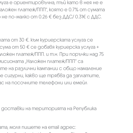
луга е ориентировъчна, тъй като в нея не е
аложен платеж/ППП“, която е 0.7% от сумата
не по-малко от 0.26 € без ДДС/ 0.31€ с ДДС.
ката от 30 €. към куриерската услуга се
 сума от 50 € се добавя куриерска услуга +
аложен платеж/ППП. и т.н. При поръчки над 75
омисионата „Наложен платеж/ППП“ са
ите на различни кампании с общо намаление
те сигурни, какво ще трябва да заплатите,
ас на посочните телефони или емейл
а доставки на територията на Република
та, моля пишете на email адрес: