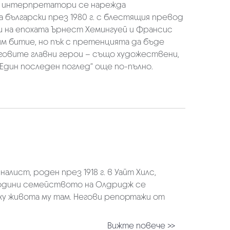
ени интерпретатори се нарежда
а български през 1980 г. с блестящия превод
и на епохата Ърнест Хемингуей и Франсис
м битие, но пък с претенцията да бъде
еговите главни герои – също художествени,
Един последен поглед“ още по-пълно.
ист, роден през 1918 г. в Уайт Хилс,
 години семейството на Олдридж се
ху живота му там. Негови репортажи от
Вижте повече >>