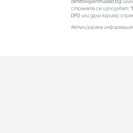
dimitrov@enthusiast.bg
и/ил
страната се изпозлват:
"
DPD
или друг куриер спря
Актулизирана информация на