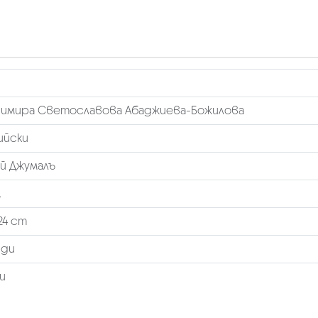
имира Светославова Абаджиева-Божилова
ийски
й Джумалъ
.
24 cm
рди
и