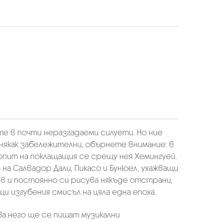
е в почти неразгадаеми силуети. Но ние
 някак забележителни, обърнете внимание: в
пит на поклащащия се срещу нея Хемингуей.
а Салвадор Дали, Пикасо и Бунюел, ухажващи
ив и постоянно си рисува някъде отстрани,
и изгубения смисъл на цяла една епоха.
За него ще се пишат музикални