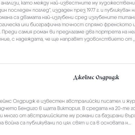
чни анализи, като между най-известните му художеств
последен поглед“, издаден през 1977 г. и публикуван н
романа са двамата най-изгубени сред изгубените титан
огическа или биографична точност спрямо френското и
. Преди самия роман ви предлагаме два портрета на н
ние, с надеждата, че ще направят удоволствието от „
Джеймс Олдридж
еймс Олдридж е известен австралийски писател и журнал
адчето Бендиго в щата Виктория. В средата на 20-те
 и много от австралийските му романи са базирани вър
война са публикувани по цял свят и са в основата н...