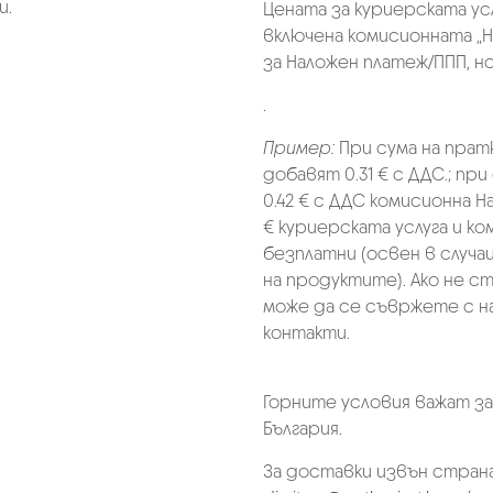
и.
Цената за куриерската ус
включена комисионната „Н
за Наложен платеж/ППП, но 
.
Пример:
При сума на прат
добавят 0.31 € с ДДС.; при
0.42 € с ДДС комисионна Н
€ куриерската услуга и к
безплатни (освен в случа
на продуктите). Ако не с
може да се съвржете с н
контакти.
Горните условия важат з
България.
За доставки извън страна