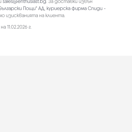
и
sales@enthusiast.bg
. За доставки извън
Български Пощи" АД
,
куриерска фирма Спиди -
мо изискванията на клиента.
 11.02.2026 г.