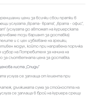
еренциални цени за всички свои пратки в
щи услугата „врата- врата“, „врата - офис“,
ат“ (услугата до автомат на куриерската
оръчваме този вариант за доставка)
елите и с цел избягване на грешки,
аптивен модул, който при направена поръчка
избор на Потребителя за начина на
о за съответната цена за доставка.
ценова листа „Спиди“
та услуга се заплаща от клиента при
платеж, дължимата сума за стойността на
услуга се заплаща в брой на куриера срещу