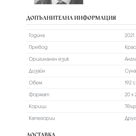
ДОПЪЛНИТЕЛНА ИНФОРМАЦИЯ
Година
2021
Превод
Крас
Оригинален език
Англ
Дизайн
Суна
Обем
192 с
Формат
20 х 
Корици
Твъ
Категории
Друг
ДОСТАВКА