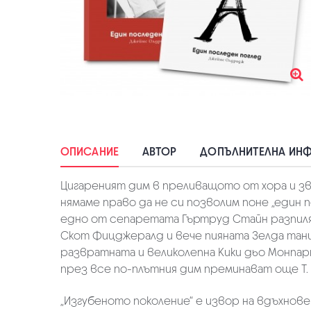
ОПИСАНИЕ
АВТОР
ДОПЪЛНИТЕЛНА ИН
Цигареният дим в преливащото от хора и з
нямаме право да не си позволим поне „един 
едно от сепаретата Гъртруд Стайн разпиля
Скот Фицджералд и вече пияната Зелда танц
развратната и великолепна Кики дьо Монпарн
през все по-плътния дим преминават още Т. С
„Изгубеното поколение“ е извор на вдъхнов