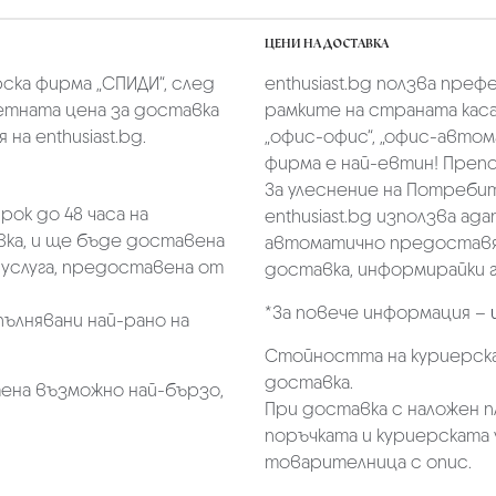
ЦЕНИ НА ДОСТАВКА
скa фирмa „СПИДИ“,
след
enthusiast.bg ползва преф
тната цена за доставка
рамките на страната касае
на enthusiast.bg.
„oфис-офис“, „офис-автом
фирма е най-евтин! Преп
За улеснение на Потребит
ок до 48 часа на
enthusiast.bg използва ад
ка, и ще бъде доставена
автоматично предоставя 
услуга, предоставена от
доставка, информирайки г
*За повече информация –
пълнявани най-рано на
Стойността на куриерска
доставка.
ена възможно най-бързо,
При доставка с наложен 
поръчката и куриерската 
товарителница с опис.