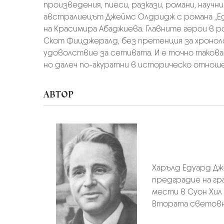
произведения, пиеси, разкази, романи, нау
австралиецът Джеймс Олдридж с романа „Един 
на Красимира Абаджиева. Главните герои в 
Скот Фицджералд, без претенция за хронол
удоволствие за сетивата. И е точно такова
но далеч по-акуратни в историческо отноше
АВТОР
Харълд Едуард Дж
предградие на гр
мести в Суон Хил
Втората световна 