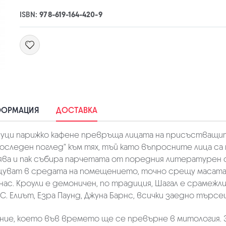
ISBN:
978-619-164-420-9
ФОРМАЦИЯ
ДОСТАВКА
вуци парижко кафене превръща лицата на присъстващит
последен поглед“ към тях, тъй като въпросните лица са
ва и пак събира парчетата от поредния литературен о
уват в средата на помещението, точно срещу масата н
ас. Кроули е демоничен, по традиция, Шагал е срамежл
. Елиът, Езра Паунд, Джуна Барнс, всички заедно търсещ
ение, което във времето ще се превърне в митология. 