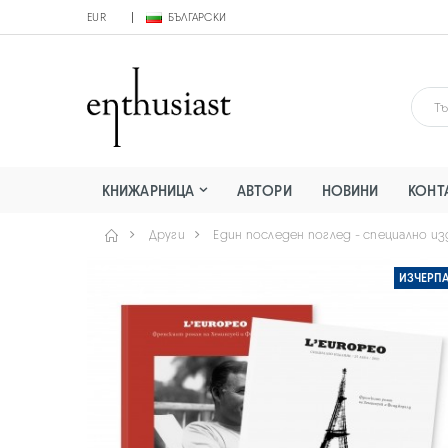
EUR
БЪЛГАРСКИ
КНИЖАРНИЦА
АВТОРИ
НОВИНИ
КОНТ
Други
Един последен поглед - специално из
ИЗЧЕРП