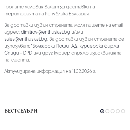
Горните условия важат за доставки на
територията на Република България.
За доставки извън страната, моля пишете на email
адрес:
dimitrov@enthusiast.bg
и/или
sales@enthusiast.bg
. За доставки извън страната се
изпозлват:
"Български Пощи" АД
,
куриерска фирма
Спиди - DPD
или друг куриер спрямо изискванията
на клиента.
Актулизирана информация на 11.02.2026 г.
БЕСТСЕЛЪРИ