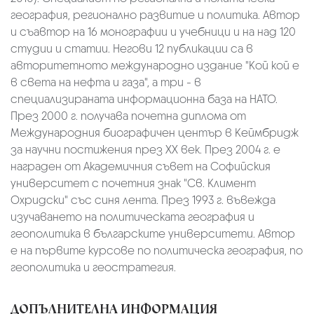
география, регионално развитие и политика. Автор
и съавтор на 16 монографии и учебници и на над 120
студии и статии. Негови 12 публикации са в
авторитетното международно издание "Кой кой е
в света на нефта и газа", а три - в
специализираната информационна база на НАТО.
През 2000 г. получава почетна диплома от
Международния биографичен център в Кеймбридж
за научни постижения през ХХ век. През 2004 г. е
награден от Академичния съвет на Софийския
университет с почетния знак "Св. Климент
Охридски" със синя лента. През 1993 г. въвежда
изучаването на политическата география и
геополитика в българските университети. Автор
е на първите курсове по политическа география, по
геополитика и геостратегия.
ДОПЪЛНИТЕЛНА ИНФОРМАЦИЯ