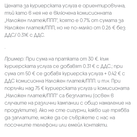
Цената за куриерската услуга е ориентировъчна,
тъй като в нея не е включена комисионната
„Наложен платеж/ППП“, която е 0.7% от сумата за
Наложен платеж/ППП, но не по-малко от 0.26 € без
ДДС/ 0.31€ с ДДС.
.
Пример:
При сума на пратката от 30 €. към
куриерската услуга се добавят 0.31 € с ДДС.; при
сума от 50 € се добавя куриерска услуга + 0.42 € с
ДДС комисионна Наложен платеж/ППП. и т.н. При
поръчки над 75 € куриерската услуга и комисионата
„Наложен платеж/ППП“ са безплатни (освен в
случаите на различни кампании с общо намаление на
продуктите). Ако не сте сигурни, какво ще трябва
да заплатите, може да се съвржете с нас на
посочните телефони или емейл контакти.