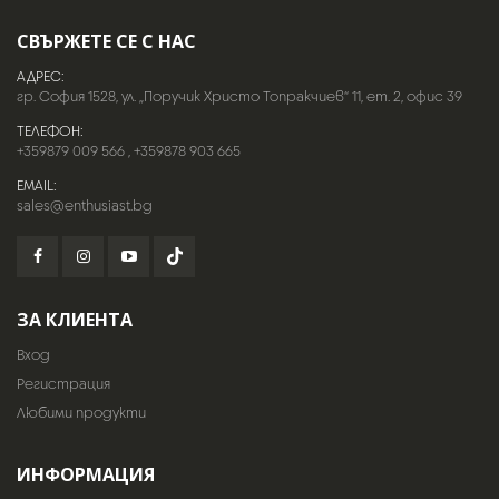
СВЪРЖЕТЕ СЕ С НАС
АДРЕС:
гр. София 1528, ул. „Поручик Христо Топракчиев“ 11, ет. 2, офис 39
ТЕЛЕФОН:
+359879 009 566
,
+359878 903 665
EMAIL:
sales@enthusiast.bg
ЗА КЛИЕНТА
Вход
Регистрация
Любими продукти
ИНФОРМАЦИЯ