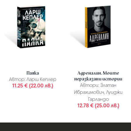
Паяка
Адреналин. Моите
неразказани истории
Автор:
Ларш Кеплер
11.25 € (22.00 лв.)
Автори:
Златан
Ибрахимович, Луиджи
Гарландо
12.78 € (25.00 лв.)