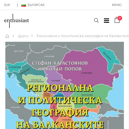
EUR
БЪЛГАРСКИ
МЕНЮ
0
Други
Регионална и политическа география на балкански