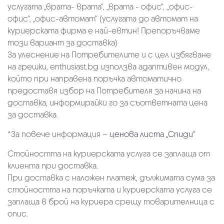
услугата „врата- врата“, „врата - офис“, „oфис-
офис“, „офис-автомат“ (услугата до автомат на
куриерската фирма е най-евтин! Препоръчваме
този вариант за доставка)
За улеснение на Потребителите и с цел избягване
на грешки, enthusiast.bg използва адаптивен модул,
който при направена поръчка автоматично
предоставя избор на Потребителя за начина на
доставка, информирайки го за съответната цена
за доставка.
*За повече информация –
ценова листа „Спиди“
Стойността на куриерската услуга се заплаща от
клиента при доставка.
При доставка с наложен платеж, дължимата сума за
стойността на поръчката и куриерската услуга се
заплаща в брой на куриера срещу товарителница с
опис.