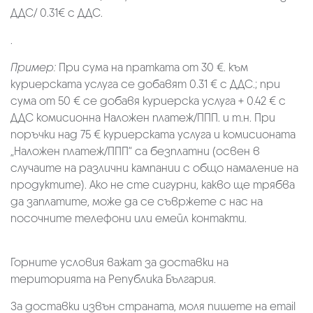
ДДС/ 0.31€ с ДДС.
.
Пример:
При сума на пратката от 30 €. към
куриерската услуга се добавят 0.31 € с ДДС.; при
сума от 50 € се добавя куриерска услуга + 0.42 € с
ДДС комисионна Наложен платеж/ППП. и т.н. При
поръчки над 75 € куриерската услуга и комисионата
„Наложен платеж/ППП“ са безплатни (освен в
случаите на различни кампании с общо намаление на
продуктите). Ако не сте сигурни, какво ще трябва
да заплатите, може да се съвржете с нас на
посочните телефони или емейл контакти.
Горните условия важат за доставки на
територията на Република България.
За доставки извън страната, моля пишете на email