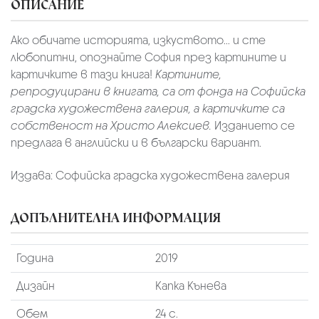
ОПИСАНИЕ
Ако обичате историята, изкуството... и сте
любопитни, опознайте София през картините и
картичките в тази книга!
Картините,
репродуцирани в книгата, са от фонда на Софийска
градска художествена галерия, а картичките са
собственост на Христо Алексиев.
Изданието се
предлага в английски и в български вариант.
Издава: Софийска градска художествена галерия
ДОПЪЛНИТЕЛНА ИНФОРМАЦИЯ
Година
2019
Дизайн
Капка Кънева
Обем
24 с.