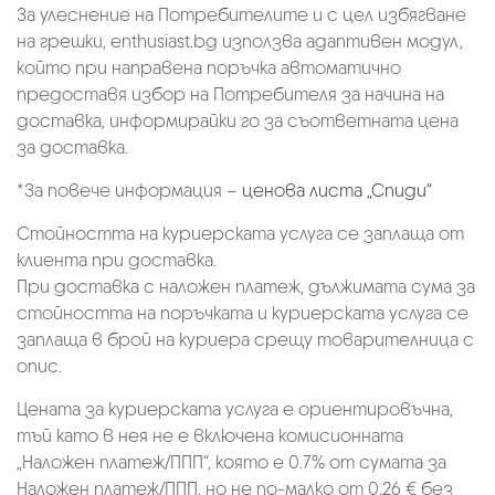
За улеснение на Потребителите и с цел избягване
на грешки, enthusiast.bg използва адаптивен модул,
който при направена поръчка автоматично
предоставя избор на Потребителя за начина на
доставка, информирайки го за съответната цена
за доставка.
*За повече информация –
ценова листа „Спиди“
Стойността на куриерската услуга се заплаща от
клиента при доставка.
При доставка с наложен платеж, дължимата сума за
стойността на поръчката и куриерската услуга се
заплаща в брой на куриера срещу товарителница с
опис.
Цената за куриерската услуга е ориентировъчна,
тъй като в нея не е включена комисионната
„Наложен платеж/ППП“, която е 0.7% от сумата за
Наложен платеж/ППП, но не по-малко от 0.26 € без