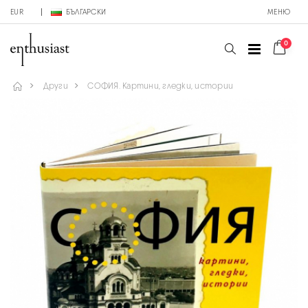
EUR
БЪЛГАРСКИ
МЕНЮ
0
Други
СОФИЯ. Картини, гледки, истории