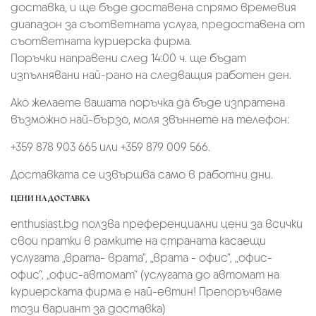
доставка, и ще бъде доставена спрямо времевия
диапазон за съответната услуга, предоставена от
съответната куриерска фирма.
Поръчки направени след 14:00 ч. ще бъдат
изпълнявани най-рано на следващия работен ден.
Ако желаете вашата поръчка да бъде изпратена
възможно най-бързо, моля звъннете на телефон:
+359 878 903 665 или +359 879 009 566.
Доставката се извършва само в работни дни.
ЦЕНИ НА ДОСТАВКА
enthusiast.bg ползва преференциални цени за всички
свои пратки в рамките на страната касаещи
услугата „врата- врата“, „врата - офис“, „oфис-
офис“, „офис-автомат“ (услугата до автомат на
куриерската фирма е най-евтин! Препоръчваме
този вариант за доставка)