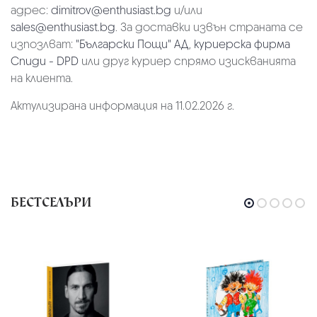
адрес:
dimitrov@enthusiast.bg
и/или
sales@enthusiast.bg
. За доставки извън страната се
изпозлват:
"Български Пощи" АД
,
куриерска фирма
Спиди - DPD
или друг куриер спрямо изискванията
на клиента.
Актулизирана информация на 11.02.2026 г.
БЕСТСЕЛЪРИ