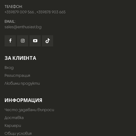
ТЕЛЕФОН:
+359879 009 566
,
+359878 903 665
EMAIL:
sales@enthusiast.bg
ЗА КЛИЕНТА
Вход
Регистрация
Любими продукти
ИНФОРМАЦИЯ
Често задавани въпроси
Доставка
Кариери
Общи условия