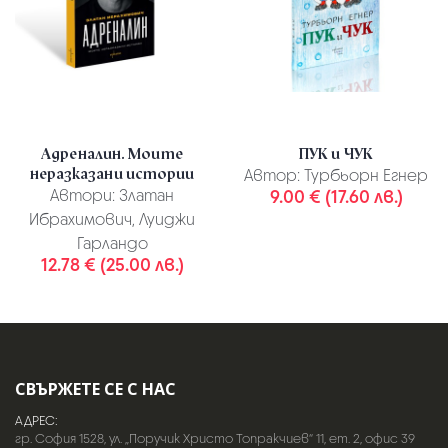
Адреналин. Моите
ПУК и ЧУК
неразказани истории
Автор:
Турбьорн Егнер
Автори:
Златан
9.00 € (17.60 лв.)
Ибрахимович, Луиджи
Гарландо
12.78 € (25.00 лв.)
СВЪРЖЕТЕ СЕ С НАС
АДРЕС:
гр. София 1528, ул. „Поручик Христо Топракчиев“ 11, ет. 2, офис 39