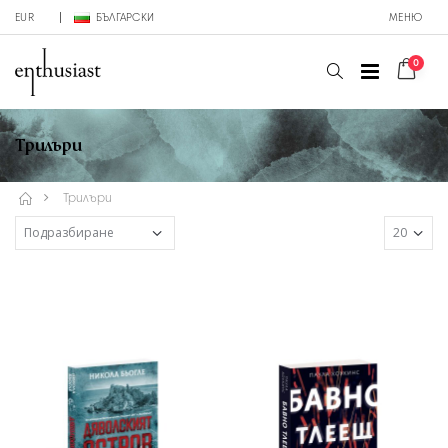
EUR
БЪЛГАРСКИ
МЕНЮ
0
Трилъри
Трилъри