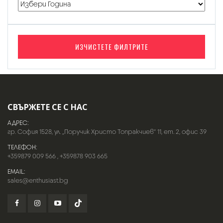
ИЗЧИСТЕТЕ ФИЛТРИТЕ
СВЪРЖЕТЕ СЕ С НАС
АДРЕС:
гр. София 1528, ул. „Поручик Христо Топракчиев“ 11, ет. 2, офис 39
ТЕЛЕФОН:
+359879 009 566
,
+359878 903 665
EMAIL:
sales@enthusiast.bg