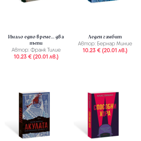
Имало едно време... два
Леден гамбит
пъти
Автор:
Бернар Миние
Автор:
Франк Тилие
10.23 € (20.01 лв.)
10.23 € (20.01 лв.)