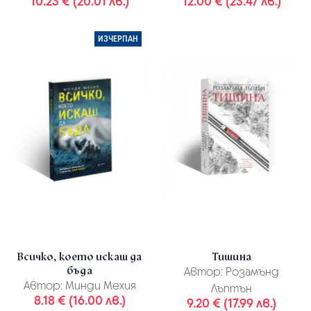
10.23 € (20.01 лв.)
12.00 € (23.47 лв.)
ИЗЧЕРПАН
Всичко, което искаш да
Тишина
бъда
Автор:
Розамънд
Автор:
Минди Мехия
Лъптън
8.18 € (16.00 лв.)
9.20 € (17.99 лв.)