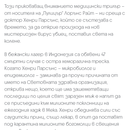
Този приковаващ вниманието медицински трилър –
от носителя на „Пулицър“ Лорънс Райт – ни среща с
доктор Хенри Парсънс, който се състезава с
времето, за да открие произхода на нов
мистериозен вирус убиец, поставил света на
колене.
В бежански лагер в Индонезия са обявени 47
смъртни случая с остра хеморагична треска.
Когато Хенри Парсънс – микробиолог и
епидемиолог – заминава да проучи причината от
името на Световната здравна организация,
открива нещо, което ще има зашеметяващи
последици по целия свят: заразен мъж е напът да
се присъедини към милионите поклонници на
ежегодния хадж в Мека. Хенри обединява сили със
саудитски принц, също лекар, в опит да поставят
под карантина милионите богомолци в свещения