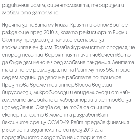
радикалния ислям, сциентологията, тероризма и
глобалното затопляне.
Идеята за новата му книга „Краят на октомври“ се
ражда още през 2010 г., когато режисьорът Ридли
Скот му предлага да напише сценарий за
апокалиптичен филм. Тогава журналистът споделя, че
според него най-вероятният начин човечеството
да бъде заличено е чрез глобална пандемия. Лентата
така и не се реализира, но на Райт му трябват още
седем години да започне работата по трилъра.
През това време той интервюира водещи
вирусолози, микробиолози и епидемиолози от най-
големите американски лаборатории и центрове за
изследвания. Оказва се, че това са същите
експерти, които в момента разработват
ваксините срещу COVID-19. Райт предава финалния
ръкопис на издателите си през 2019 г., а
поразяващото сходство на историята с