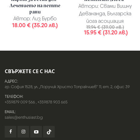
Лечението на петте
Автори:
Свами Вишну
рани
Девананда, Българска
Автор:
Лиз Бурбо
йога асоциация
18.00 € (35.20 лв.)
19.94 € (39.00 лв.)
15.95 € (31.20 лв.)
СВЪРЖЕТЕ СЕ С НАС
АДРЕС:
гр. София 1528, ул. „Поручик Христо Топракчиев“ 11, ет. 2, офис 39
ТЕЛЕФОН:
+359879 009 566
,
+359878 903 665
EMAIL:
sales@enthusiast.bg