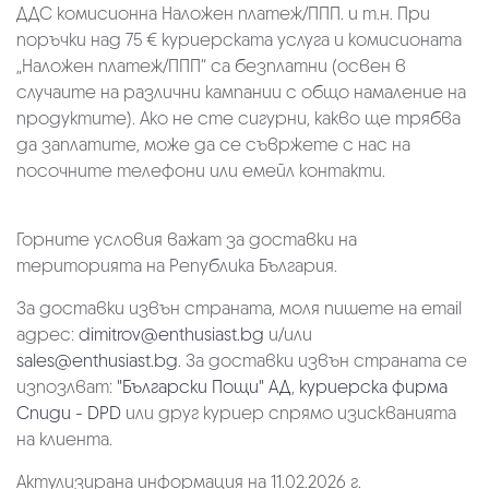
ДДС комисионна Наложен платеж/ППП. и т.н. При
поръчки над 75 € куриерската услуга и комисионата
„Наложен платеж/ППП“ са безплатни (освен в
случаите на различни кампании с общо намаление на
продуктите). Ако не сте сигурни, какво ще трябва
да заплатите, може да се съвржете с нас на
посочните телефони или емейл контакти.
Горните условия важат за доставки на
територията на Република България.
За доставки извън страната, моля пишете на email
адрес:
dimitrov@enthusiast.bg
и/или
sales@enthusiast.bg
. За доставки извън страната се
изпозлват:
"Български Пощи" АД
,
куриерска фирма
Спиди - DPD
или друг куриер спрямо изискванията
на клиента.
Актулизирана информация на 11.02.2026 г.