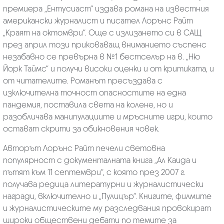
премиера „Ентусиаст“ издава романа на известния
американски журналист и писател Лорънс Райт
„Краят на октомври“. Още с излизането си в САЩ
през април този приковаващ вниманието съспенс
незабавно се превърна в №1 бестселър на в. „Ню
Йорк Таймс“ и получи високи оценки и от критиката, и
от читателите. Романът пресъздава с
изключителна точност опасностите на една
пандемия, поставила света на колене, но и
разобличава манипулациите и мръсните игри, които
остават скрити за обикновения човек.
Авторът Лорънс Райт печели световна
популярност с документалната книга „Ал Каида и
пътят към 11 септември“, с която през 2007 г.
получава редица литературни и журналистически
награди, включително и „Пулицър“. Книгите, филмите
и журналистическите му разследвания провокират
широки обществени дебати по темите за