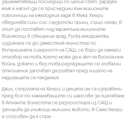
зашеметяващи последици по целия свят: заразен
мъж е напът да се присъедини към милионите
поклонници на ежегодния хадж в Мека. Хенри
обединява сили със саудитски принц, също лекар, в
опит да поставят под карантина милионите
богомолци в свещения град. Руска емигрантка,
издигнала се до заместник-министър по
вътрешната сигурност на САЩ, се бори да намери
отговор на това, което може да е акт на биологична
война, докато и без това разпадащите се глобални
отношения започват да рухват пред лицето на
надигащата се пандемия.
Джил, съпругата на Хенри, и децата им са изправени
пред все по-намаляващите си шансове за оцеляване
в Атланта. Болестта се разпростира из САЩ и
заплашва да унижощи милиони животи. И Само Хенри
е способен да я спре.