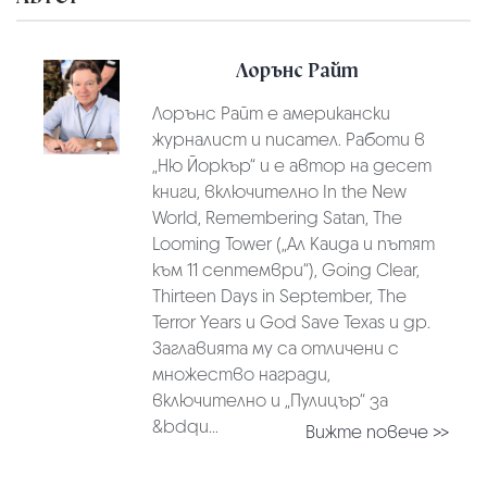
Лорънс Райт
Лорънс Райт е американски
журналист и писател. Работи в
„Ню Йоркър“ и е автор на десет
книги, включително In the New
World, Remembering Satan, The
Looming Tower („Ал Каида и пътят
към 11 септември“), Going Clear,
Thirteen Days in September, The
Terror Years и God Save Texas и др.
Заглавията му са отличени с
множество награди,
включително и „Пулицър“ за
&bdqu...
Вижте повече >>