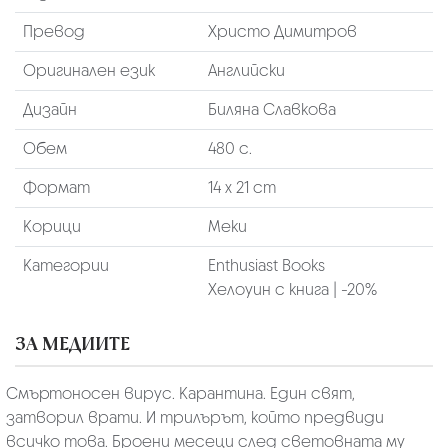
Превод
Христо Димитров
Оригинален език
Английски
Дизайн
Биляна Славкова
Обем
480 с.
Формат
14 х 21 cm
Корици
Меки
Категории
Enthusiast Books
Хелоуин с книга | -20%
ЗА МЕДИИТЕ
Смъртоносен вирус. Карантина. Един свят,
затворил врати. И трилърът, който предвиди
всичко това. Броени месеци след световната му