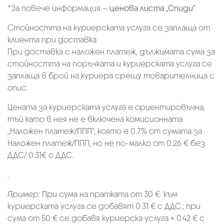
*За повече информация –
ценова листа „Спиди“
Стойността на куриерската услуга се заплаща от
клиента при доставка.
При доставка с наложен платеж, дължимата сума за
стойността на поръчката и куриерската услуга се
заплаща в брой на куриера срещу товарителница с
опис.
Цената за куриерската услуга е ориентировъчна,
тъй като в нея не е включена комисионната
„Наложен платеж/ППП“, която е 0.7% от сумата за
Наложен платеж/ППП, но не по-малко от 0.26 € без
ДДС/ 0.31€ с ДДС.
.
Пример:
При сума на пратката от 30 €. към
куриерската услуга се добавят 0.31 € с ДДС.; при
сума от 50 € се добавя куриерска услуга + 0.42 € с