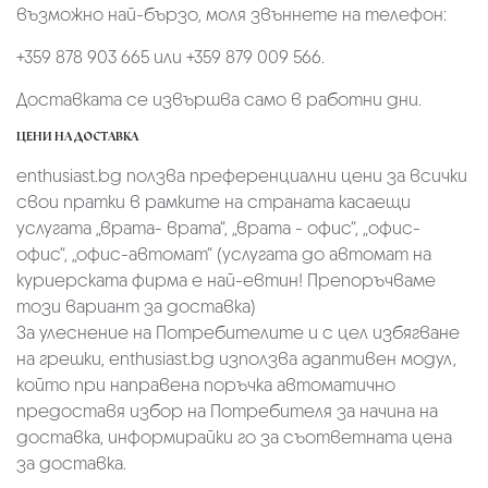
възможно най-бързо, моля звъннете на телефон:
+359 878 903 665 или +359 879 009 566.
Доставката се извършва само в работни дни.
ЦЕНИ НА ДОСТАВКА
enthusiast.bg ползва преференциални цени за всички
свои пратки в рамките на страната касаещи
услугата „врата- врата“, „врата - офис“, „oфис-
офис“, „офис-автомат“ (услугата до автомат на
куриерската фирма е най-евтин! Препоръчваме
този вариант за доставка)
За улеснение на Потребителите и с цел избягване
на грешки, enthusiast.bg използва адаптивен модул,
който при направена поръчка автоматично
предоставя избор на Потребителя за начина на
доставка, информирайки го за съответната цена
за доставка.