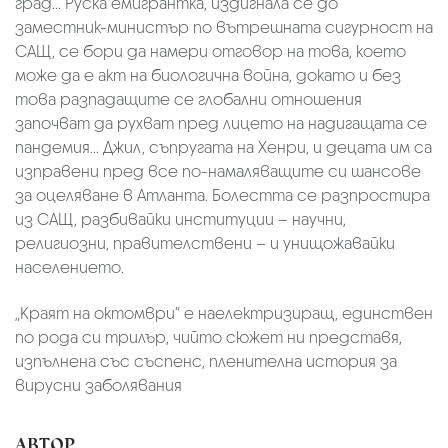
град... Руска емигрантка, издигнала се до
заместник-министър по вътрешната сигурност на
САЩ, се бори да намери отговор на това, което
може да е акт на биологична война, докато и без
това разпадащите се глобални отношения
започват да рухват пред лицето на надигащата се
пандемия... Джил, съпругата на Хенри, и децата им са
изправени пред все по-намаляващите си шансове
за оцеляване в Атланта. Болестта се разпростира
из САЩ, разбивайки институции – научни,
религиозни, правителствени – и унищожавайки
населението.
„Краят на октомври“ е наелектризиращ, единствен
по рода си трилър, чийто сюжет ни представя,
изпълнена със съспенс, пленителна история за
вирусни заболявания
АВТОР