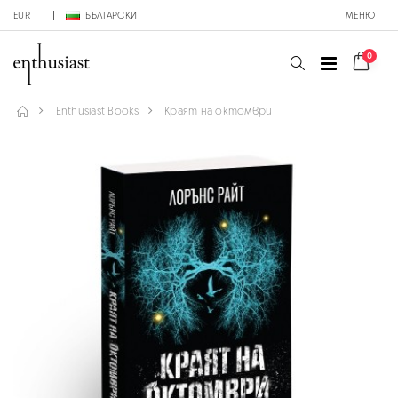
EUR
БЪЛГАРСКИ
МЕНЮ
0
Enthusiast Books
Краят на октомври