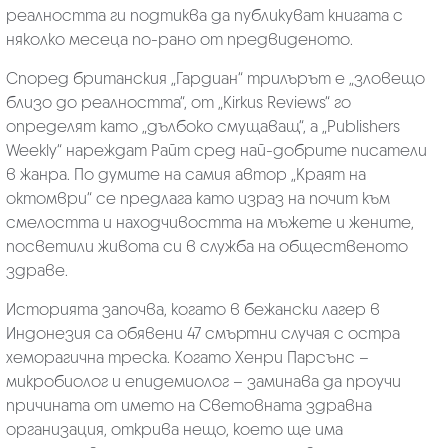
реалността ги подтиква да публикуват книгата с
няколко месеца по-рано от предвиденото.
Според британския „Гардиан“ трилърът е „зловещо
близо до реалността“, от „Kirkus Reviews“ го
определят като „дълбоко смущаващ“, а „Publishers
Weekly“ нареждат Райт сред най-добрите писатели
в жанра. По думите на самия автор „Краят на
октомври“ се предлага като израз на почит към
смелостта и находчивостта на мъжете и жените,
посветили живота си в служба на общественото
здраве.
Историята започва, когато в бежански лагер в
Индонезия са обявени 47 смъртни случая с остра
хеморагична треска. Когато Хенри Парсънс –
микробиолог и епидемиолог – заминава да проучи
причината от името на Световната здравна
организация, открива нещо, което ще има