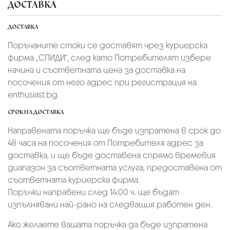
ДОСТАВКА
ДОСТАВКА
Поръчаните стоки се доставят чрез куриерскa
фирмa „СПИДИ“,
след като Потребителят избере
начина и съответната цена за доставка на
посочения от него адрес при регистрация на
enthusiast.bg.
СРОК НА ДОСТАВКА
Направената поръчка ще бъде изпратена в срок до
48 часа на посочения от Потребителя адрес за
доставка, и ще бъде доставена спрямо времевия
диапазон за съответната услуга, предоставена от
съответната куриерска фирма.
Поръчки направени след 14:00 ч. ще бъдат
изпълнявани най-рано на следващия работен ден.
Ако желаете вашата поръчка да бъде изпратена