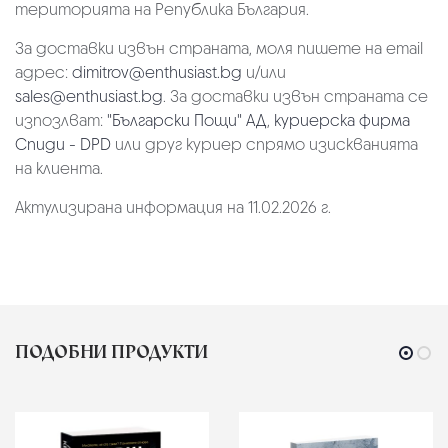
територията на Република България.
За доставки извън страната, моля пишете на email
адрес:
dimitrov@enthusiast.bg
и/или
sales@enthusiast.bg
. За доставки извън страната се
изпозлват:
"Български Пощи" АД
,
куриерска фирма
Спиди - DPD
или друг куриер спрямо изискванията
на клиента.
Актулизирана информация на 11.02.2026 г.
ПОДОБНИ ПРОДУКТИ