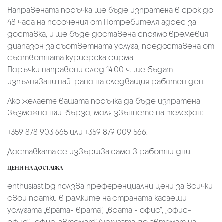
Направената поръчка ще бъде изпратена в срок до
48 часа на посочения от Потребителя адрес за
доставка, и ще бъде доставена спрямо времевия
диапазон за съответната услуга, предоставена от
съответната куриерска фирма.
Поръчки направени след 14:00 ч. ще бъдат
изпълнявани най-рано на следващия работен ден.
Ако желаете вашата поръчка да бъде изпратена
възможно най-бързо, моля звъннете на телефон:
+359 878 903 665 или +359 879 009 566.
Доставката се извършва само в работни дни.
ЦЕНИ НА ДОСТАВКА
enthusiast.bg ползва преференциални цени за всички
свои пратки в рамките на страната касаещи
услугата „врата- врата“, „врата - офис“, „oфис-
офис“, „офис-автомат“ (услугата до автомат на