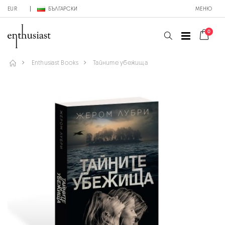
EUR
БЪЛГАРСКИ
МЕНЮ
0
Enthusiast Books
Тайните убежища