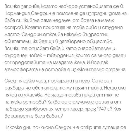
Всичко започва, когато наскоро установилата се в
Нормандия Сандрин е помолена да изпразни дома на
баба си, живяла сама недалеч от брега на малък
остров. Когато пристига на това сиво и студено
място, Сандрин открива няколко възрастни
обитатели, живеещи в затворено общество.
Всички те описват баба ѝ като очарователен и
сърдечен човек – твърдения, които са много далеч
от представите на младата жена. И все пак
атмосферата на острова е изключително странна.
След няколко часа, прекарани на него, Сандрин
разбира, че обитателите му пазят тайни. Нещо или
някой ги ужасява. Но защо тогава никой от тях не
напуска острова? Какво се е случило с децата от
набързо затворения летен лагер през 1949 г.? Коя
всъщност е била баба ѝ?
Няколко дни по-късно Сандрин е открита лутаща се