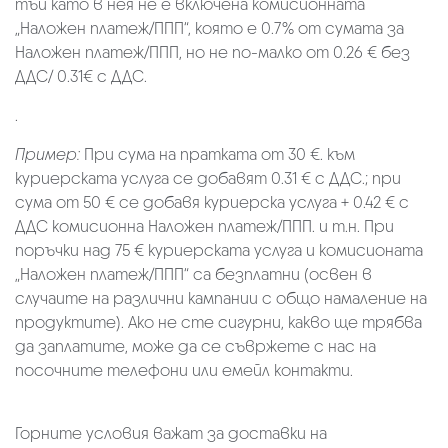
тъй като в нея не е включена комисионната
„Наложен платеж/ППП“, която е 0.7% от сумата за
Наложен платеж/ППП, но не по-малко от 0.26 € без
ДДС/ 0.31€ с ДДС.
.
Пример:
При сума на пратката от 30 €. към
куриерската услуга се добавят 0.31 € с ДДС.; при
сума от 50 € се добавя куриерска услуга + 0.42 € с
ДДС комисионна Наложен платеж/ППП. и т.н. При
поръчки над 75 € куриерската услуга и комисионата
„Наложен платеж/ППП“ са безплатни (освен в
случаите на различни кампании с общо намаление на
продуктите). Ако не сте сигурни, какво ще трябва
да заплатите, може да се съвржете с нас на
посочните телефони или емейл контакти.
Горните условия важат за доставки на