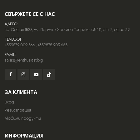
СВЪРЖЕТЕ СЕ С НАС
АДРЕС:
гр. София 1528, ул. „Поручик Христо Топракчиев“ 11, ет. 2, офис 39
ТЕЛЕФОН:
+359879 009 566
,
+359878 903 665
EMAIL:
sales@enthusiast.bg
ЗА КЛИЕНТА
Вход
Регистрация
Любими продукти
ИНФОРМАЦИЯ