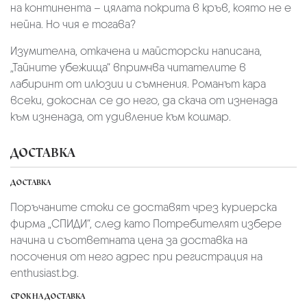
на континента – цялата покрита в кръв, която не е
нейна. Но чия е тогава?
Изумителна, откачена и майсторски написана,
„Тайните убежища“ впримчва читателите в
лабиринт от илюзии и съмнения. Романът кара
всеки, докоснал се до него, да скача от изненада
към изненада, от удивление към кошмар.
ДОСТАВКА
ДОСТАВКА
Поръчаните стоки се доставят чрез куриерскa
фирмa „СПИДИ“,
след като Потребителят избере
начина и съответната цена за доставка на
посочения от него адрес при регистрация на
enthusiast.bg.
СРОК НА ДОСТАВКА