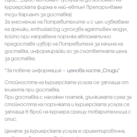
куриерската фирма е най-евтин! Препоръчваме
този вариант за доставка)
За улеснение на Потребителите и с цел избягване
на грешки, enthusiast.bg използва адаптивен модул,
който при направена поръчка автоматично
предоставя избор на Потребителя за начина на
доставка, информирайки го за съответната цена
за доставка.
*За повече информация –
ценова листа „Спиди“
Стойността на куриерската услуга се заплаща от
клиента при доставка.
При доставка с наложен платеж, дължимата сума за
стойността на поръчката и куриерската услуга се
заплаща в брой на куриера срещу товарителница с
опис.
Цената за куриерската услуга е ориентировъчна,