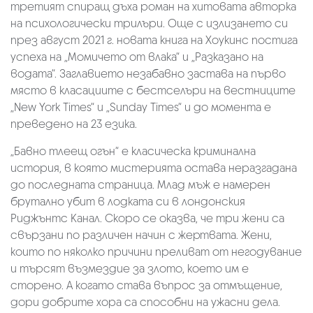
третият спиращ дъха роман на хитовата авторка
на психологически трилъри. Още с излизането си
през август 2021 г. новата книга на Хоукинс постига
успеха на „Момичето от влака“ и „Разказано на
водата“. Заглавието незабавно застава на първо
място в класациите с бестселъри на вестниците
„New York Times“ и „Sunday Times“ и до момента е
преведено на 23 езика.
„Бавно тлеещ огън“ е класическа криминална
история, в която мистерията остава неразгадана
до последната страница. Млад мъж е намерен
брутално убит в лодката си в лондонския
Риджънтс Канал. Скоро се оказва, че три жени са
свързани по различен начин с жертвата. Жени,
които по няколко причини преливат от негодувание
и търсят възмездие за злото, което им е
сторено. А когато става въпрос за отмъщение,
дори добрите хора са способни на ужасни дела.