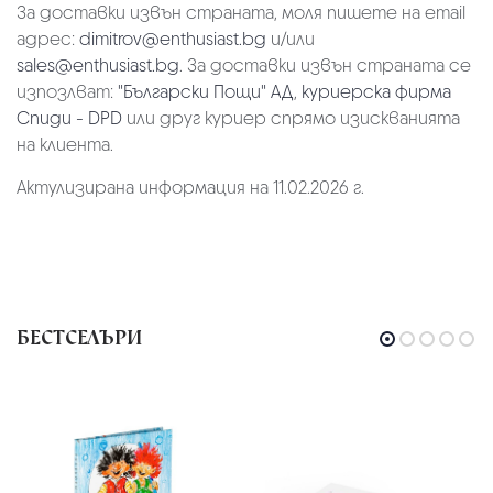
За доставки извън страната, моля пишете на email
адрес:
dimitrov@enthusiast.bg
и/или
sales@enthusiast.bg
. За доставки извън страната се
изпозлват:
"Български Пощи" АД
,
куриерска фирма
Спиди - DPD
или друг куриер спрямо изискванията
на клиента.
Актулизирана информация на 11.02.2026 г.
БЕСТСЕЛЪРИ