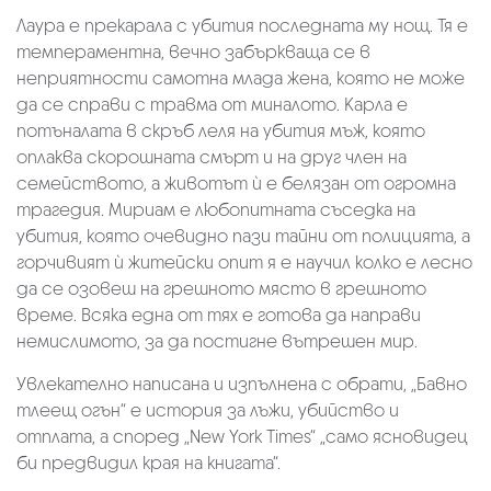
Лаура е прекарала с убития последната му нощ. Тя е
темпераментна, вечно забъркваща се в
неприятности самотна млада жена, която не може
да се справи с травма от миналото. Карла е
потъналата в скръб леля на убития мъж, която
оплаква скорошната смърт и на друг член на
семейството, а животът ѝ е белязан от огромна
трагедия. Мириам e любопитната съседка на
убития, която очевидно пази тайни от полицията, а
горчивият ѝ житейски опит я е научил колко е лесно
да се озовеш на грешното място в грешното
време. Всяка една от тях е готова да направи
немислимото, за да постигне вътрешен мир.
Увлекателно написана и изпълнена с обрати, „Бавно
тлеещ огън“ е история за лъжи, убийство и
отплата, а според „New York Times“ „само ясновидец
би предвидил края на книгата“.