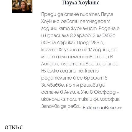
Паула Хоукинс
Преди да стане писател Паула
Хоукинс работи петнадесет
години като журналист. Родена е
и израснала в Хараре, Зимбабве
(Южна Африка). През 1989 г.,
когато Хоукинс е на 17 години, се
мести със семейството си в
Лондон, където живее и до днес.
Няколко години по-късно
родителите ѝ се връщат в
Зимбабве, но тя решава да
остане в Англия. Учи в Оксфорд -
икономика, политика и философия.
Започва да рабо...
Вижте повече >>
ОТКЪС