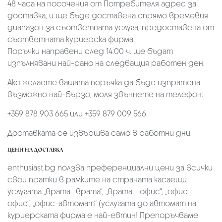
48 часа на посочения от Потребителя адрес за
доставка, и ще бъде доставена спрямо времевия
диапазон за съответната услуга, предоставена от
съответната куриерска фирма.
Поръчки направени след 14:00 ч. ще бъдат
изпълнявани най-рано на следващия работен ден.
Ако желаете вашата поръчка да бъде изпратена
възможно най-бързо, моля звъннете на телефон:
+359 878 903 665 или +359 879 009 566.
Доставката се извършва само в работни дни.
ЦЕНИ НА ДОСТАВКА
enthusiast.bg ползва преференциални цени за всички
свои пратки в рамките на страната касаещи
услугата „врата- врата“, „врата - офис“, „oфис-
офис“, „офис-автомат“ (услугата до автомат на
куриерската фирма е най-евтин! Препоръчваме