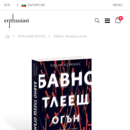
EUR
БЪЛГАРСКИ
МЕНЮ
0
Enthusiast Books
Бавно тлеещ огън