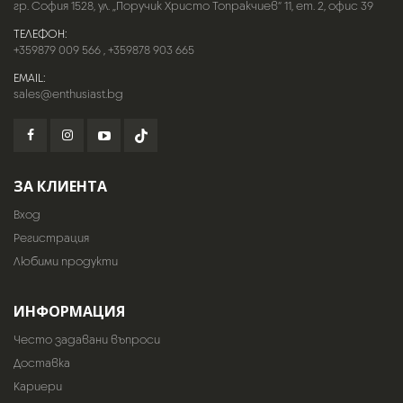
гр. София 1528, ул. „Поручик Христо Топракчиев“ 11, ет. 2, офис 39
ТЕЛЕФОН:
+359879 009 566
,
+359878 903 665
EMAIL:
sales@enthusiast.bg
ЗА КЛИЕНТА
Вход
Регистрация
Любими продукти
ИНФОРМАЦИЯ
Често задавани въпроси
Доставка
Кариери