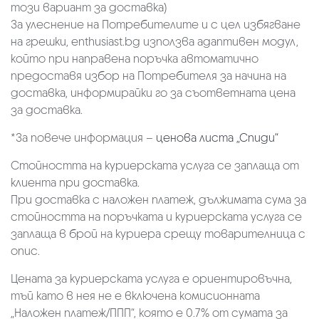
този вариант за доставка)
За улеснение на Потребителите и с цел избягване
на грешки, enthusiast.bg използва адаптивен модул,
който при направена поръчка автоматично
предоставя избор на Потребителя за начина на
доставка, информирайки го за съответната цена
за доставка.
*За повече информация –
ценова листа „Спиди“
Стойността на куриерската услуга се заплаща от
клиента при доставка.
При доставка с наложен платеж, дължимата сума за
стойността на поръчката и куриерската услуга се
заплаща в брой на куриера срещу товарителница с
опис.
Цената за куриерската услуга е ориентировъчна,
тъй като в нея не е включена комисионната
„Наложен платеж/ППП“, която е 0.7% от сумата за