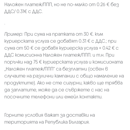
Наложен платеж/ППП, но не по-малко от 0.26 € без
ДДС/ 0.31€ с ДДС.
.
Пример:
При сума на пратката от 30 €. към
куриерската услуга се добавят 0.31 € с ДДС.; при
сума от 50 € се добавя куриерска услуга + 0.42 € с
ДДС комисионна Наложен платеж/ППП. и т.н. При
поръчки над 75 € куриерската услуга и комисионата
„Наложен платеж/ППП“ са безплатни (освен в
случаите на различни кампании с общо намаление на
продуктите). Ако не сте сигурни, какво ще трябва
да заплатите, може да се съвржете с нас на
посочните телефони или емейл контакти.
Горните условия важат за доставки на
територията на Република България.