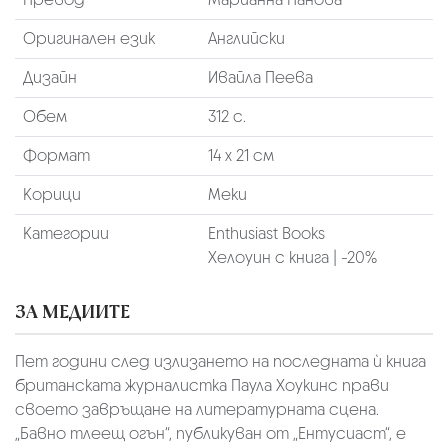
Оригинален език
Английски
Дизайн
Ивайла Пеева
Обем
312 с.
Формат
14 х 21 см
Корици
Меки
Категории
Enthusiast Books
Хелоуин с книга | -20%
ЗА МЕДИИТЕ
Пет години след излизането на последната ѝ книга
британската журналистка Паула Хоукинс прави
своето завръщане на литературната сцена.
„Бавно тлеещ огън“, публикуван от „Ентусиаст“, е