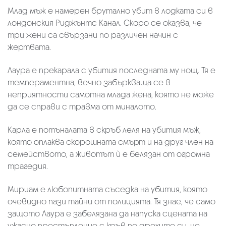
Млад мъж е намерен брутално убит в лодката си в
лондонския Риджънтс Канал. Скоро се оказва, че
три жени са свързани по различен начин с
жертвата.
Лаура е прекарала с убития последната му нощ. Тя е
темпераментна, вечно забъркваща се в
неприятности самотна млада жена, която не може
да се справи с травма от миналото.
Карла е потъналата в скръб леля на убития мъж,
която оплаква скорошната смърт и на друг член на
семейството, а животът ѝ е белязан от огромна
трагедия.
Мириам e любопитната съседка на убития, която
очевидно пази тайни от полицията. Тя знае, че само
защото Лаура е забелязана да напуска сцената на
ужасно престъпление с кръв по дрехите си, не