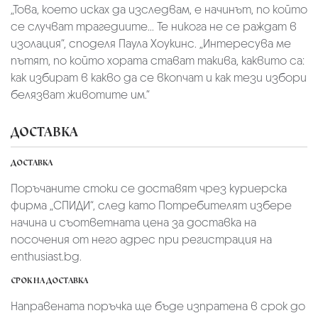
„Това, което исках да изследвам, е начинът, по който
се случват трагедиите... Те никога не се раждат в
изолация“, споделя Паула Хоукинс. „Интересува ме
пътят, по който хората стават такива, каквито са:
как избират в какво да се вкопчат и как тези избори
белязват животите им.“
ДОСТАВКА
ДОСТАВКА
Поръчаните стоки се доставят чрез куриерскa
фирмa „СПИДИ“,
след като Потребителят избере
начина и съответната цена за доставка на
посочения от него адрес при регистрация на
enthusiast.bg.
СРОК НА ДОСТАВКА
Направената поръчка ще бъде изпратена в срок до