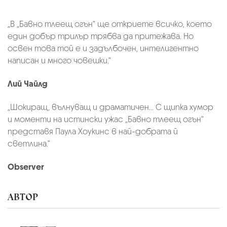
„В „Бавно тлеещ огън“ ще откриете всичко, което
един добър трилър трябва да притежава. Но
освен това той е и задълбочен, интелигентно
написан и много човешки.“
Лий Чайлд
„Шокиращ, вълнуващ и драматичен... С щипка хумор
и моменти на истински ужас „Бавно тлеещ огън“
представя Паула Хоукинс в най-добрата й
светлина.“
Observer
АВТОР