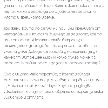
значи, че е убийцата. Горчивият ѝ житейски опит я е
научил колко е лесно да се озовеш на грешното
място в грешното време.
Три жени, които по различни причини преливат от
негодувание и търсят възмездие за злото, което
им е сторено. А когато става въпрос за
отмъщение, дори добрите хора са способни на
ужасни дела. Докъде са готови да стигнат, за да
намерят вътрешен мир? И колко дълго може да
тлее една тайна, преди да запали огромен пожар?
Със същото майсторство, с което завладя
милиони читатели по целия свят с първия си роман
- „Момичето от влака“, Паула Хоукинс разказва
увлекателна и изпълнена с обрати история за лъжи,
убийство и отплата.