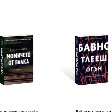
Момичето от влака
Бавно тлеещ огън