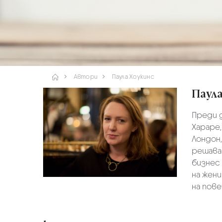
Автори
Паула Хоукинс
Паул
Преди д
Хараре,
Лондон,
решава 
бизнес
на жени
на пов