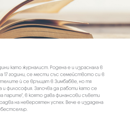
ини като журналист. Родена е и израснала в
 на 17 години, се мести със семейството си в
ителите ѝ се връщат в Зимбабве, но тя
ка и философия. Започва да работи като се
 на парите“, в която дава финансови съвети
 радва на невероятен успех. Вече е издадена
 бестселър.