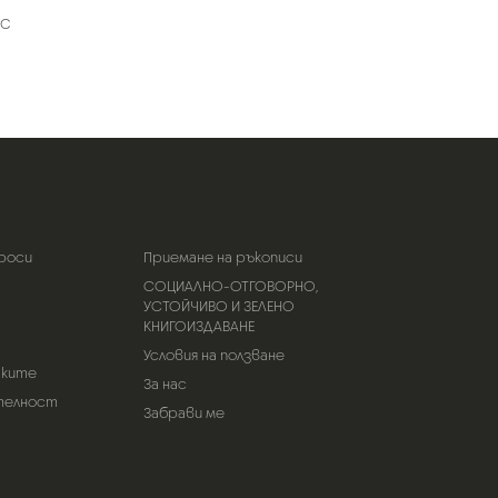
нс
роси
Приемане на ръкописи
СОЦИАЛНО-ОТГОВОРНО,
УСТОЙЧИВО И ЗЕЛЕНО
КНИГОИЗДАВАНЕ
Условия на ползване
тките
За нас
телност
Забрави ме