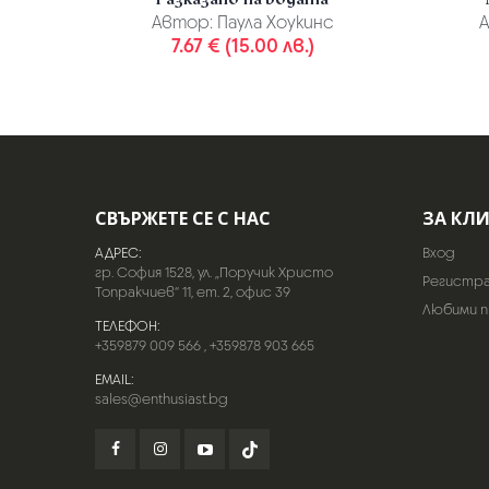
Автор:
Паула Хоукинс
А
7.67 € (15.00 лв.)
СВЪРЖЕТЕ СЕ С НАС
ЗА КЛ
АДРЕС:
Вход
гр. София 1528, ул. „Поручик Христо
Регистр
Топракчиев“ 11, ет. 2, офис 39
Любими 
ТЕЛЕФОН:
+359879 009 566
,
+359878 903 665
EMAIL:
sales@enthusiast.bg