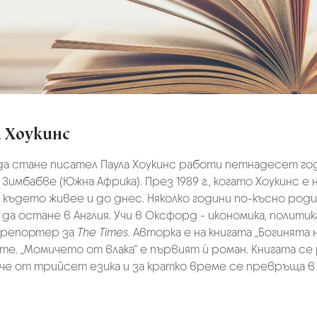
а Хоукинс
а стане писател Паула Хоукинс работи петнадесет год
 Зимбабве (Южна Африка). През 1989 г., когато Хоукинс е
 където живее и до днес. Няколко години по-късно род
да остане в Англия. Учи в Оксфорд - икономика, полити
 репортер за
The Times
. Авторка е на книгата „Богинята
те. „Момичето от влака“ е първият ѝ роман. Книгата се
ече от трийсет езика и за кратко време се превръща в