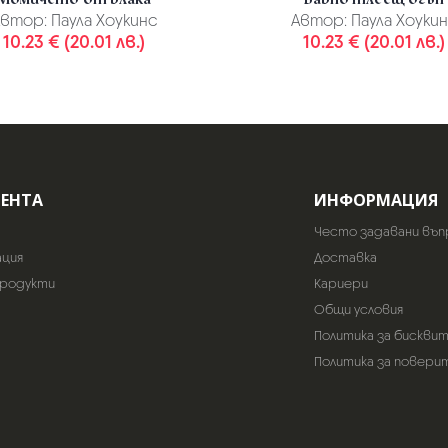
втор:
Паула Хоукинс
Автор:
Паула Хоуки
10.23 € (20.01 лв.)
10.23 € (20.01 лв.)
ИЕНТА
ИНФОРМАЦИЯ
Често задавани въп
ация
Доставка
продукти
Кариери
Общи условия
Политика за бискви
Политика за повери