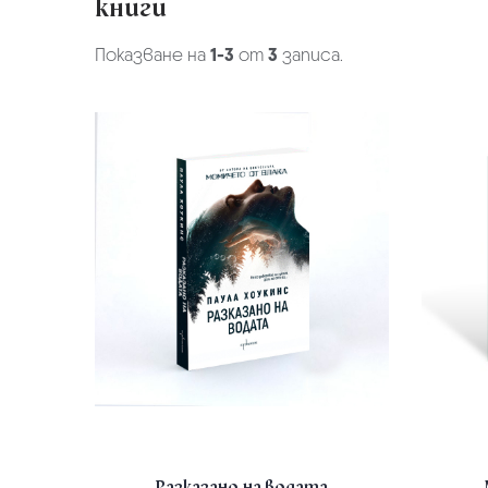
книги
Показване на
1-3
от
3
записа.
Разказано на водата