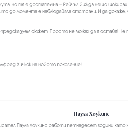
нута, но тя е достатъчна – Рейчъл вижда нещо шокиращо.
оито до момента е наблюдавала отстрани. И да докаже,
епредсказуем сюжет. Просто не можах да я оставя! Не п
е Алфред Хичкок на новото поколение!
Паула Хоукинс
исател Паула Хоукинс работи петнадесет години като жу