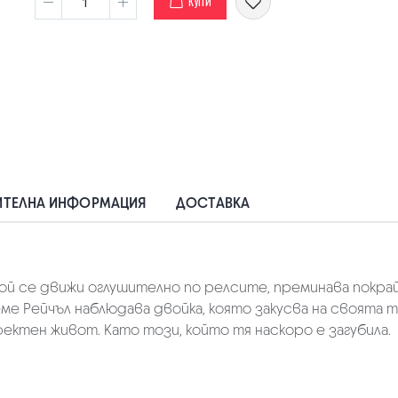
КУПИ
ТЕЛНА ИНФОРМАЦИЯ
ДОСТАВКА
 Той се движи оглушително по релсите, преминава покр
е Рейчъл наблюдава двойка, която закусва на своята тер
ектен живот. Като този, който тя наскоро е загубила.