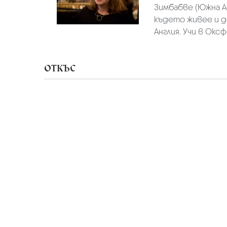
Зимбабве (Южна Аф
където живее и д
Англия. Учи в Оксф
ОТКЪС