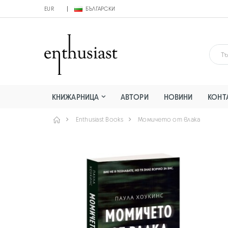
EUR
БЪЛГАРСКИ
КНИЖАРНИЦА
АВТОРИ
НОВИНИ
КОНТ
Enthusiast Books
Момичето от влака