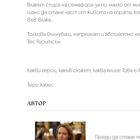
Влакът спира на семафора за по-малко от ми
шанс да стане част от живота на хората, к
във влака…
Толкова вълнуващ, напрегнат и абсолютно н
Тес Геритсън
Какви герои, какъв сюжет, каква книга! Това 
Тери Хайес
АВТОР
Преди да стане п