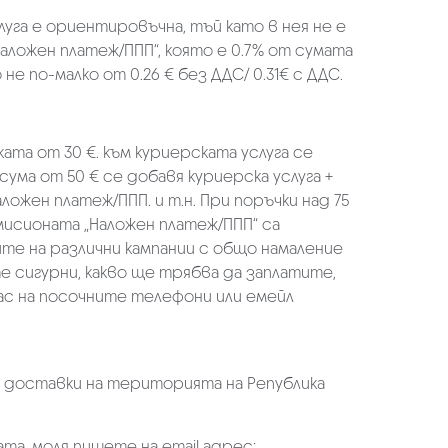
луга е ориентировъчна, тъй като в нея не е
аложен платеж/ППП“, която е 0.7% от сумата
не по-малко от 0.26 € без ДДС/ 0.31€ с ДДС.
ката от 30 €. към куриерската услуга се
 сума от 50 € се добавя куриерска услуга +
аложен платеж/ППП. и т.н. При поръчки над 75
омисионата „Наложен платеж/ППП“ са
ите на различни кампании с общо намаление
те сигурни, какво ще трябва да заплатите,
ас на посочните телефони или емейл
а доставки на територията на Република
та, моля пишете на email адрес: