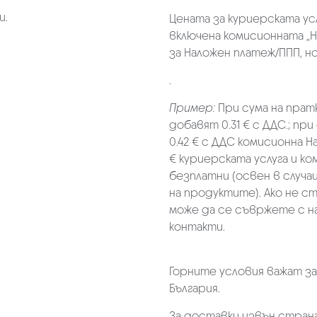
и.
Цената за куриерската ус
включена комисионната „Н
за Наложен платеж/ППП, но 
.
Пример:
При сума на прат
добавят 0.31 € с ДДС.; при
0.42 € с ДДС комисионна Н
€ куриерската услуга и к
безплатни (освен в случа
на продуктите). Ако не с
може да се съвржете с н
контакти.
Горните условия важат з
България.
За доставки извън страна