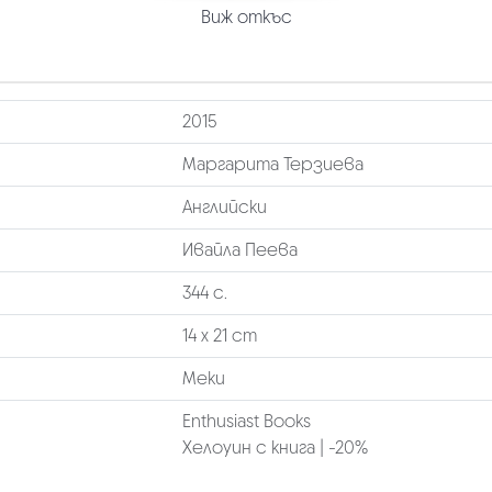
Виж откъс
2015
Маргарита Терзиева
Английски
Ивайла Пеева
344 с.
14 х 21 cm
Меки
Enthusiast Books
Хелоуин с книга | -20%