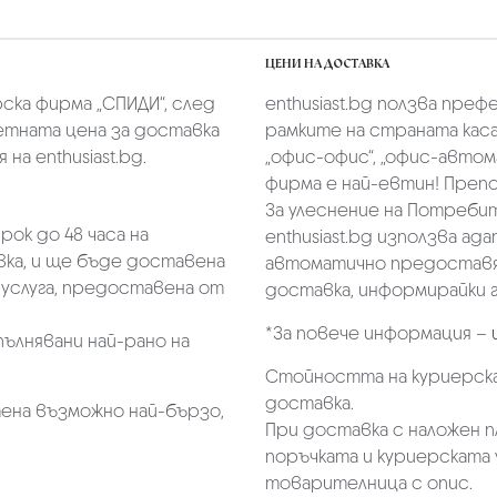
ЦЕНИ НА ДОСТАВКА
скa фирмa „СПИДИ“,
след
enthusiast.bg ползва преф
тната цена за доставка
рамките на страната касае
на enthusiast.bg.
„oфис-офис“, „офис-автом
фирма е най-евтин! Преп
За улеснение на Потребит
ок до 48 часа на
enthusiast.bg използва ад
ка, и ще бъде доставена
автоматично предоставя 
услуга, предоставена от
доставка, информирайки г
*За повече информация –
пълнявани най-рано на
Стойността на куриерска
доставка.
ена възможно най-бързо,
При доставка с наложен 
поръчката и куриерската 
товарителница с опис.