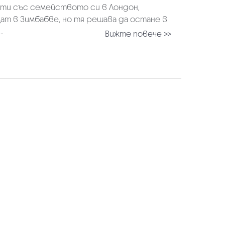
мести със семейството си в Лондон,
ат в Зимбабве, но тя решава да остане в
.
Вижте повече >>