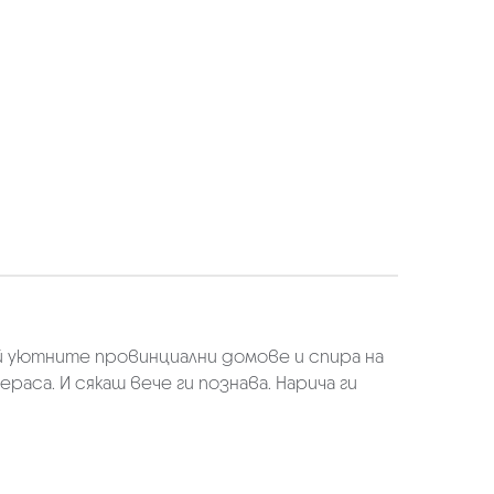
ай уютните провинциални домове и спира на
аса. И сякаш вече ги познава. Нарича ги