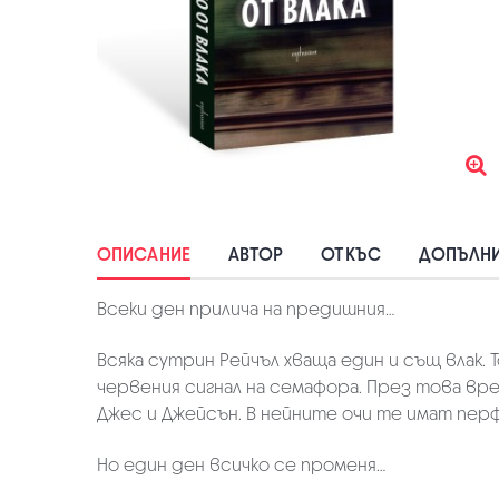
ОПИСАНИЕ
АВТОР
ОТКЪС
ДОПЪЛНИ
Всеки ден прилича на предишния…
Всяка сутрин Рейчъл хваща един и същ влак.
червения сигнал на семафора. През това врем
Джес и Джейсън. В нейните очи те имат перф
Но един ден всичко се променя…