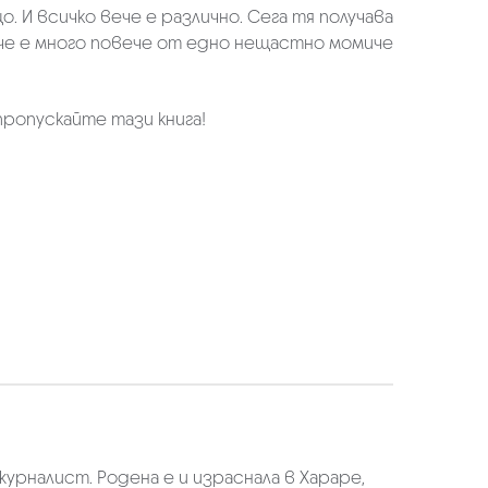
 И всичко вече е различно. Сега тя получава
 че е много повече от едно нещастно момиче
ропускайте тази книга!
рналист. Родена е и израснала в Хараре,