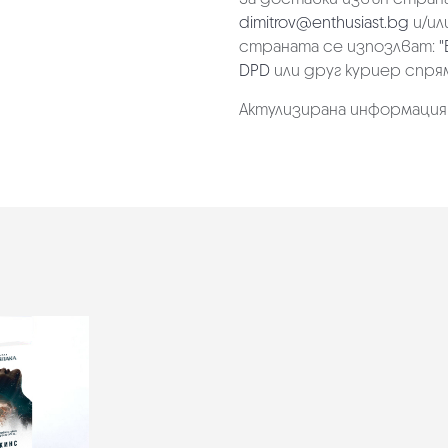
dimitrov@enthusiast.bg
и/ил
страната се изпозлват:
"
DPD
или друг куриер спря
Актулизирана информация на