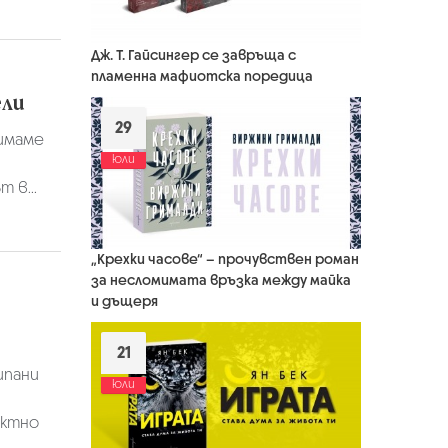
Дж. Т. Гайсингер се завръща с
пламенна мафиотска поредица
ели
29
 имаме
юли
 в...
„Крехки часове“ – прочувствен роман
за несломимата връзка между майка
и дъщеря
21
ипани
юли
ектно