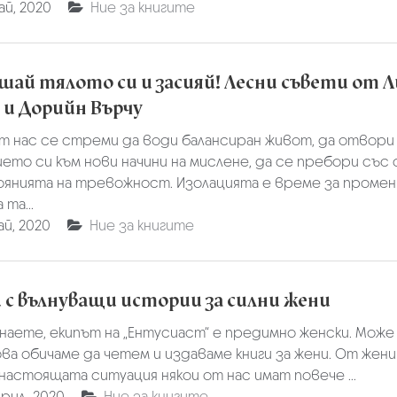
ай, 2020
Ние за книгите
шай тялото си и засияй! Лесни съвети от Л
 и Дорийн Върчу
от нас се стреми да води балансиран живот, да отвори
ето си към нови начини на мислене, да се пребори със
оянията на тревожност. Изолацията е време за промени
та...
ай, 2020
Ние за книгите
 с вълнуващи истории за силни жени
наете, екипът на „Ентусиаст“ е предимно женски. Може
ва обичаме да четем и издаваме книги за жени. От жени
 настоящата ситуация някои от нас имат повече ...
прил, 2020
Ние за книгите