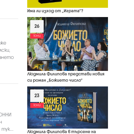
Има ли изход от „Играта“?
26
юни
еже
ски,
ването
Людмила Филипова представи новия
си роман „Божието число“
23
юни
РОННИ
н
ук....
Людмила Филипова в търсене на