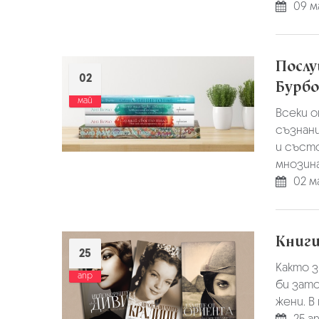
09 м
Послу
02
Бурбо
май
Всеки 
съзнани
и съст
мнозина 
02 м
Книги
25
Както з
апр
би зато
жени. В
25 а