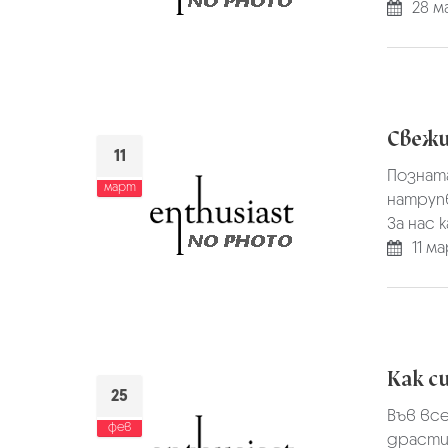
28 м
Свежи
11
Позната
март
натрупв
За нас 
11 ма
Как с
25
Във вс
фев
драстич