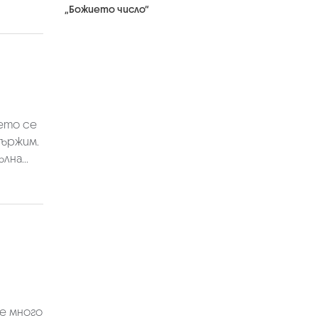
„Божието число“
мето се
държим.
на...
 е много