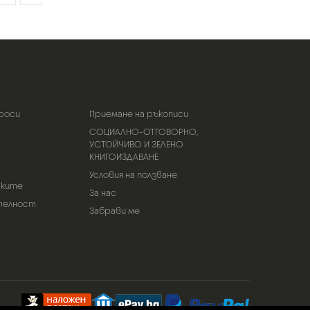
роси
Приемане на ръкописи
СОЦИАЛНО-ОТГОВОРНО,
УСТОЙЧИВО И ЗЕЛЕНО
КНИГОИЗДАВАНЕ
Условия на ползване
тките
За нас
телност
Забрави ме