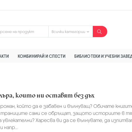
АКТИ
КОМБИНИРАЙ И СПЕСТИ
БИБЛИОТЕКИ И УЧЕБНИ ЗАВЕ
лъра, които ни оставят без дъх
роман, който да е забавен и вълнуващ? Обичате книгите
страниците сами се обръщат, защото историите в тя
 увлекателни? Харесва ви да се вълнувате, да изпитв
 напр...