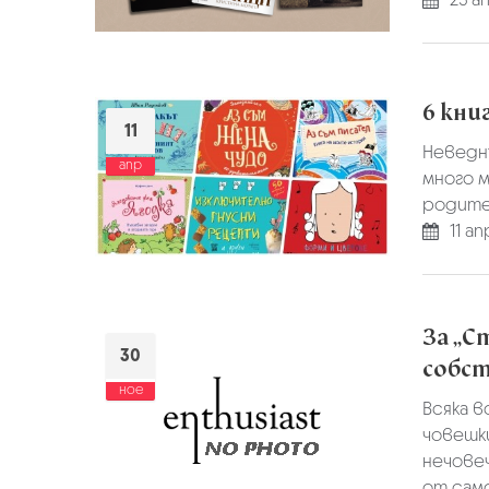
6 кни
11
Неведн
апр
много м
родител
11 ап
За „С
30
собст
ное
Всяка в
човешки
нечове
от само.