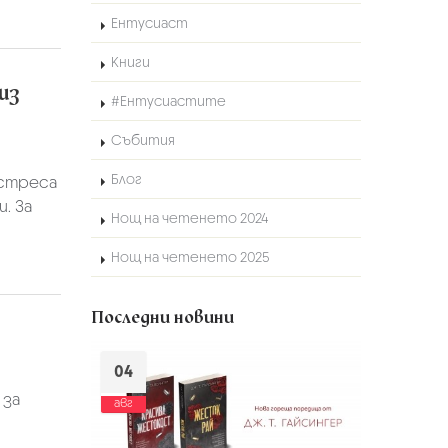
Ентусиаст
Книги
из
#Ентусиастите
Събития
Блог
 стреса
. За
Нощ на четенето 2024
Нощ на четенето 2025
Последни новини
04
 за
авг