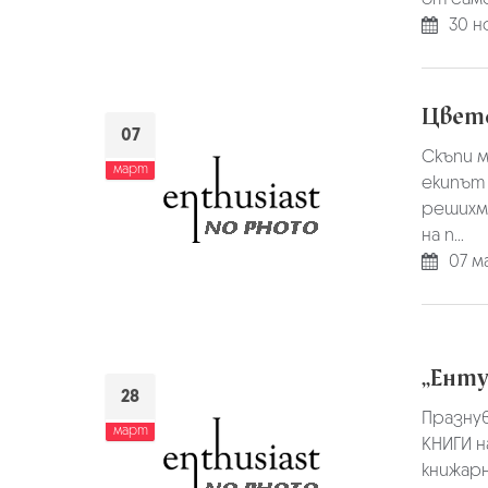
30 н
Цвете
07
Скъпи м
март
екипът 
решихме
на п...
07 ма
„Енту
28
Празнув
март
КНИГИ н
книжарн