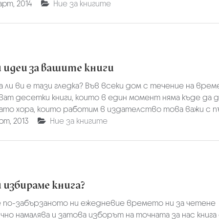
арт, 2014
Ние за книгите
 идеи за вашите книги
 ли ви е тази гледка? Във всеки дом с течение на вре
ат десетки книги, които в един момент няма къде да 
като хора, които работим в издателство това важи с пъл
рт, 2013
Ние за книгите
и избираме книга?
е по-забързаното ни ежедневие времето ни за четене
но намалява и затова изборът на точната за нас книга