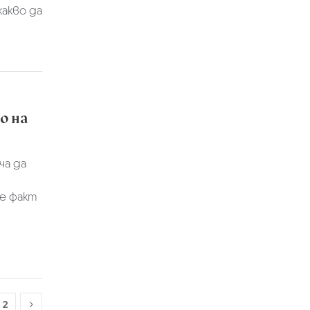
какво да
о на
ча да
 е факт
2