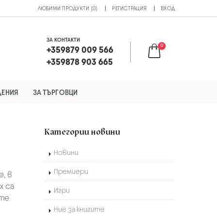
ЛЮБИМИ ПРОДУКТИ (0)
РЕГИСТРАЦИЯ
ВХОД
ЗА КОНТАКТИ
0
+359879 009 566
+359878 903 665
ДЕНИЯ
ЗА ТЪРГОВЦИ
Категории новини
Новини
Премиери
, в
х са
Игри
ате
Ние за книгите