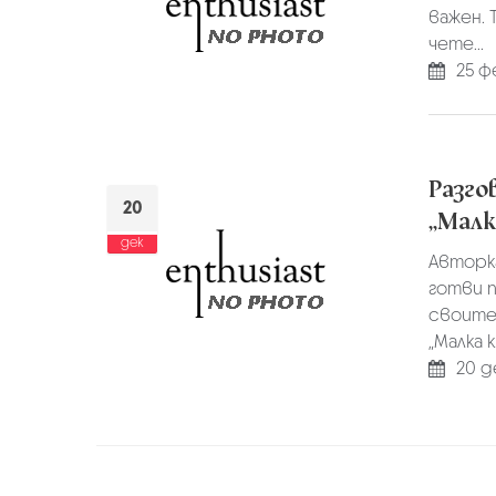
важен. 
чете...
25 ф
Разго
20
„Малк
дек
Авторка
готви п
своите 
„Малка к.
20 д