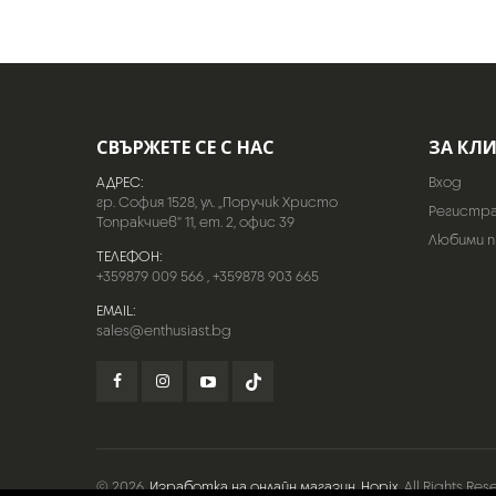
СВЪРЖЕТЕ СЕ С НАС
ЗА КЛ
АДРЕС:
Вход
гр. София 1528, ул. „Поручик Христо
Регистр
Топракчиев“ 11, ет. 2, офис 39
Любими 
ТЕЛЕФОН:
+359879 009 566
,
+359878 903 665
EMAIL:
sales@enthusiast.bg
© 2026
Изработка на онлайн магазин
Hopix
. All Rights Res