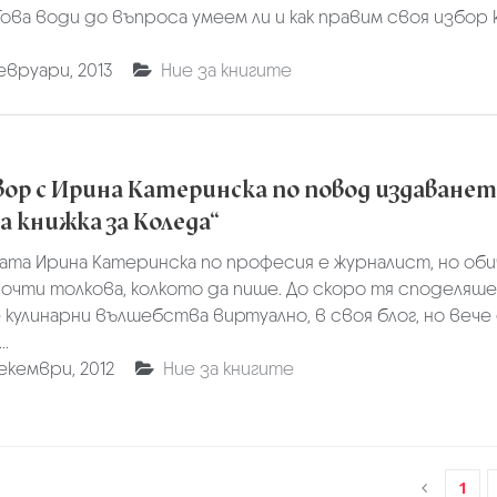
Това води до въпроса умеем ли и как правим своя избор 
евруари, 2013
Ние за книгите
вор с Ирина Катеринска по повод издаванет
а книжка за Коледа“
та Ирина Катеринска по професия е журналист, но оби
очти толкова, колкото да пише. До скоро тя споделяше
кулинарни вълшебства виртуално, в своя блог, но вече
..
екември, 2012
Ние за книгите
1