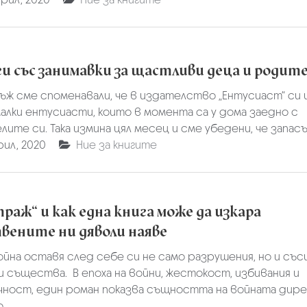
ги със занимавки за щастливи деца и родит
ъж сме споменавали, че в издателство „Ентусиаст“ си
алки ентусиасти, които в момента са у дома заедно с
ите си. Така измина цял месец и сме убедени, че запасът
рил, 2020
Ние за книгите
траж“ и как една книга може да изкара
вените ни дяволи наяве
ойна оставя след себе си не само разрушения, но и със
 същества. В епоха на войни, жестокост, избивания и
чност, един роман показва същността на войната дир
..