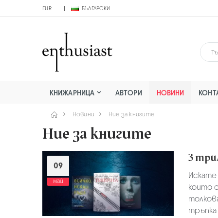
EUR
БЪЛГАРСКИ
КНИЖАРНИЦА
АВТОРИ
НОВИНИ
КОНТ
Новини
Ние за книгите
Ние за книгите
3 три
09
Искате 
май
които 
толкова
тръпка и