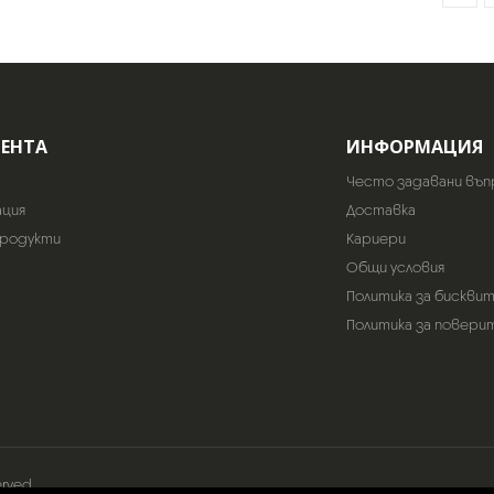
ИЕНТА
ИНФОРМАЦИЯ
Често задавани въп
ация
Доставка
продукти
Кариери
Общи условия
Политика за бискви
Политика за повери
erved.