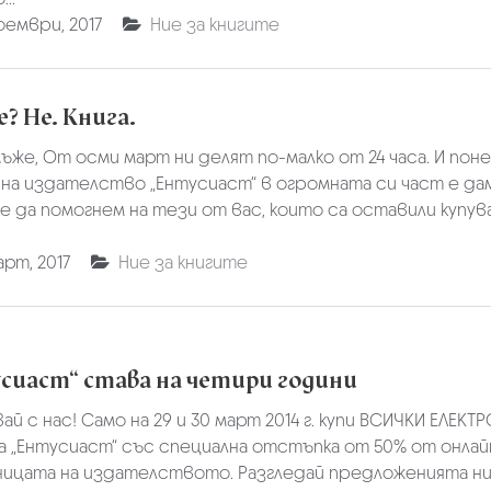
оември, 2017
Ние за книгите
? Не. Книга.
ъже, От осми март ни делят по-малко от 24 часа. И пон
на издателство „Ентусиаст“ в огромната си част е дам
 да помогнем на тези от вас, които са оставили купу
рт, 2017
Ние за книгите
сиаст“ става на четири години
ай с нас! Само на 29 и 30 март 2014 г. купи ВСИЧКИ ЕЛЕКТ
а „Ентусиаст“ със специална отстъпка от 50% от онлай
ицата на издателството. Разгледай предложенията ни т