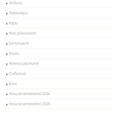
Новини
Премиери
Игри
Ние за книгите
Ентусиаст
Книги
#Ентусиастите
Събития
Блог
Нощ на четенето 2024
Нощ на четенето 2025