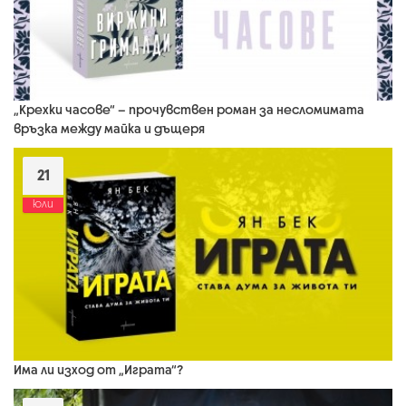
„Крехки часове“ – прочувствен роман за несломимата
връзка между майка и дъщеря
21
юли
Има ли изход от „Играта“?