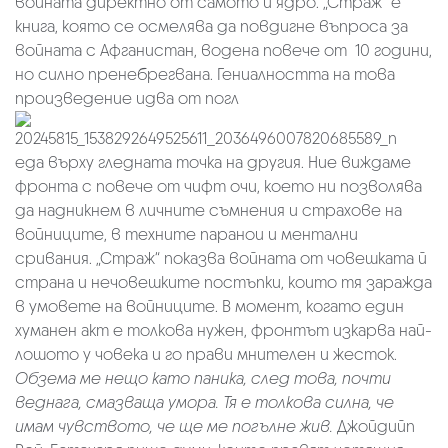
войната директно от самото й ядро. „Страж“ е
книга, която се осмелява да повдигне въпроса за
войната с Афганистан, водена повече от 10 години,
но силно пренебрегвана. Гениалността на това
произведение идва от погл
еда върху гледната точка на другия. Ние виждаме
фронта с повече от чифт очи, което ни позволява
да надникнем в личните съмнения и страхове на
войниците, в техните паранои и ментални
сривания. „Страж“ показва войната от човешката й
страна и нечовешките постъпки, които тя заражда
в умовете на войниците. В момент, когато един
хуманен акт е толкова нужен, фронтът изкарва най-
лошото у човека и го прави мнителен и жесток.
Обзема ме нещо като паника, след това, почти
веднага, смазваща умора. Тя е толкова силна, че
имам чувството, че ще ме погълне жив.
Джойдийп