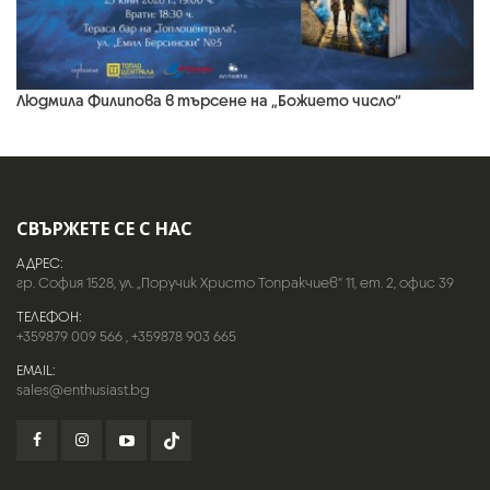
Людмила Филипова в търсене на „Божието число“
СВЪРЖЕТЕ СЕ С НАС
АДРЕС:
гр. София 1528, ул. „Поручик Христо Топракчиев“ 11, ет. 2, офис 39
ТЕЛЕФОН:
+359879 009 566
,
+359878 903 665
EMAIL:
sales@enthusiast.bg