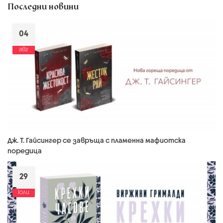
Последни новини
04
авг
Дж. Т. Гайсингер се завръща с пламенна мафиотска
поредица
29
юли