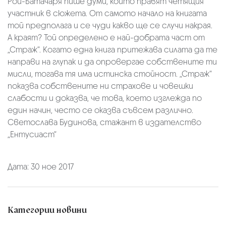
Рой-Батачаря пише думи, които правят четящия
участник в сюжета. От самото начало на книгата
той предполага и се чуди какво ще се случи накрая.
А краят? Той определено е най-добрата част от
„Страж“. Когато една книга притежава силата да те
направи на глупак и да опровергае собствените ти
мисли, тогава тя има истинска стойност. „Страж“
показва собствените ни страхове и човешки
слабости и доказва, че това, което изглежда по
един начин, често се оказва съвсем различно.
Светослава Будинова, стажант в издателство
„Ентусиаст“
Дата: 30 ное 2017
Категории новини