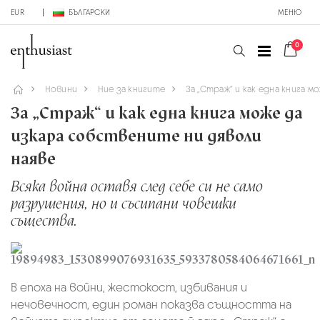
EUR
БЪЛГАРСКИ
МЕНЮ
0
Новини
Ние за книгите
За „Страж“ и как една книга 
За „Страж“ и как една книга може да
изкара собствените ни дяволи
наяве
Всяка война оставя след себе си не само
разрушения, но и съсипани човешки
същества.
В епоха на войни, жестокост, избивания и
нечовечност, един роман показва същността на