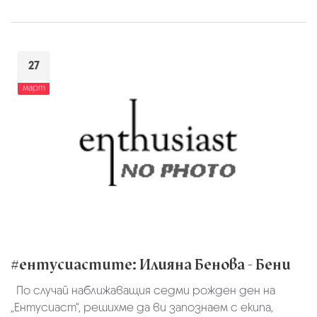
27
март
#ентусиастите: Илияна Бенова - Бени
По случай наближаващия седми рожден ден на
„Ентусиаст“, решихме да ви запознаем с екипа,