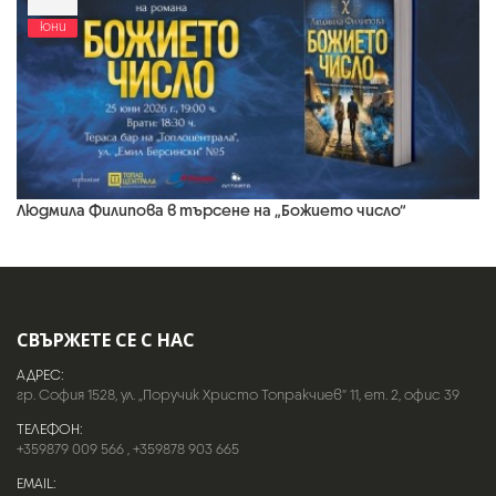
юни
Людмила Филипова в търсене на „Божието число“
СВЪРЖЕТЕ СЕ С НАС
АДРЕС:
гр. София 1528, ул. „Поручик Христо Топракчиев“ 11, ет. 2, офис 39
ТЕЛЕФОН:
+359879 009 566
,
+359878 903 665
EMAIL: