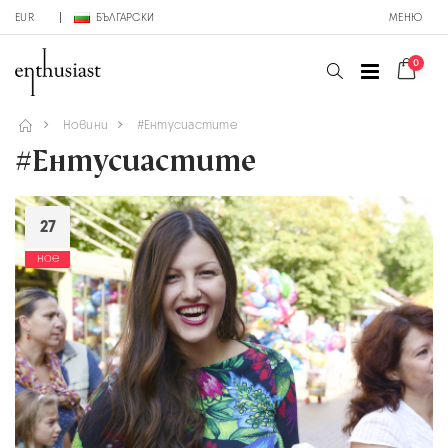
EUR
БЪЛГАРСКИ
МЕНЮ
0
Новини
#Ентусиастите
#Ентусиастите
27
ное