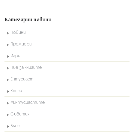
Категории новини
Новини
Премиери
Игри
Ние за книгите
Ентусиаст
Книги
#Ентусиастите
Събития
Блог