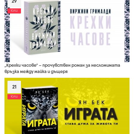
29
юли
„Крехки часове“ – прочувствен роман за несломимата
връзка между майка и дъщеря
21
юли