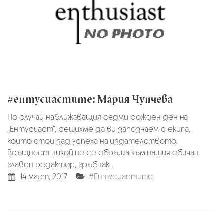
#ентусиастите: Мария Чунчева
По случай наближаващия седми рожден ден на
„Ентусиаст“, решихме да ви запознаем с екипа,
който стои зад успеха на издателството.
Всъщност никой не се обръща към нашия обичaн
главен редактор, гръбнак...
14 март, 2017
#Ентусиастите