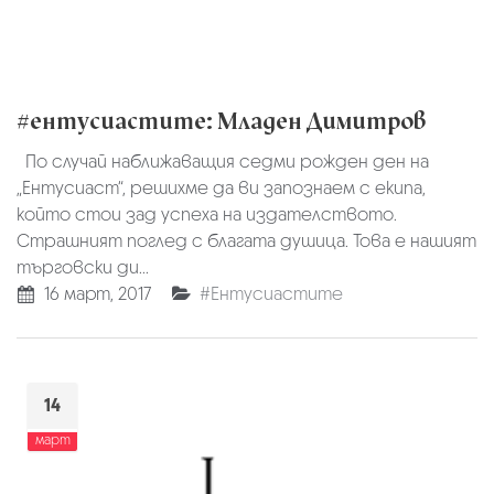
#ентусиастите: Младен Димитров
По случай наближаващия седми рожден ден на
„Ентусиаст“, решихме да ви запознаем с екипа,
който стои зад успеха на издателството.
Страшният поглед с благата душица. Това е нашият
търговски ди...
16 март, 2017
#Ентусиастите
14
март