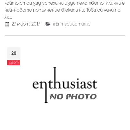
който стои зад успеха на издателството. Илияна е
най-новото попълнение в екипа ни. Това си личи по
хъ...
27 март, 2017
#Ентусиастите
20
март