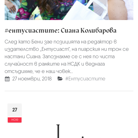
#ентусиастите: Сиана Колибарова
След като Бени зае позицията на редактор в
издателство „Ентусиаст“, на пиарския ни трон се
настани Сиана. Запознахме се с нея по чиста
случайност в рамките на НСДК и веднага
отсъдихме, че е наш човек...
27 ноември, 2018
#Ентусиастите
27
ное