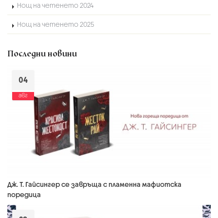
Нощ на четенето 2024
Нощ на четенето 2025
Последни новини
04
авг
Дж. Т. Гайсингер се завръща с пламенна мафиотска
поредица