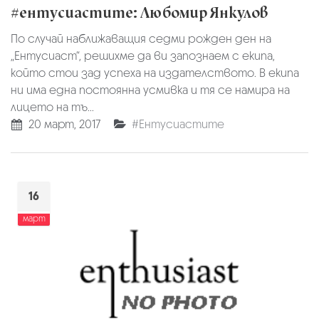
#ентусиастите: Любомир Янкулов
По случай наближаващия седми рожден ден на
„Ентусиаст“, решихме да ви запознаем с екипа,
който стои зад успеха на издателството. В екипа
ни има една постоянна усмивка и тя се намира на
лицето на тъ...
20 март, 2017
#Ентусиастите
16
март