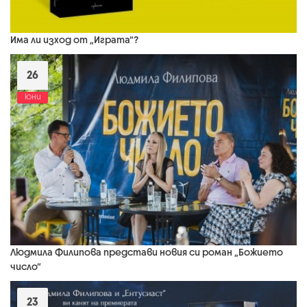
Има ли изход от „Играта“?
26
юни
Людмила Филипова представи новия си роман „Божието
число“
23