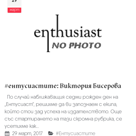
29
март
#ентусиастите: Виктория Бисерова
По случай наближаващия седми рожден ден на
„Ентусиаст“, решихме да ви запознаем с екипа,
който стои зад успеха на издателството. Още
със стартирането на тази скромна рубрика, се
усетихме как...
29 март, 2017
#Ентусиастите