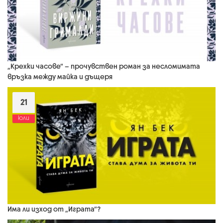
„Крехки часове“ – прочувствен роман за несломимата
връзка между майка и дъщеря
21
юли
Има ли изход от „Играта“?