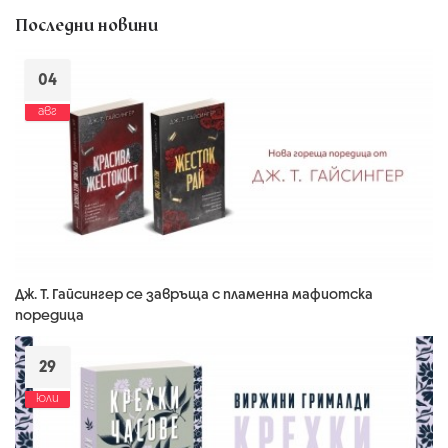
Последни новини
04
авг
Дж. Т. Гайсингер се завръща с пламенна мафиотска
поредица
29
юли