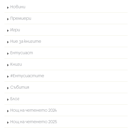
Новини
Премиери
Игри
Ние за книгите
Ентусиаст
Книги
#Ентусиастите
Събития
Блог
Нощ на четенето 2024
Нощ на четенето 2025