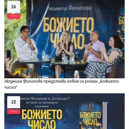
26
юни
Людмила Филипова представи новия си роман „Божието
число“
23
юни