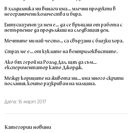
В хладилника ми винаги има...
млечни продукти в
неограничени количества и бира.
Ентусиазмът за мен е...
да се връщаш от работа с
нетърпение да продължиш на следващия ден.
Мечтите ми най-често...
са свързани с близки хора.
Страх ме е...
от куклите на вентрилоквистите.
Ако бях герой на Роалд Дал, щях да съм...
експериментатор като Джордж.
Между кориците на живота ми...
има много скрити
послания, които разкривам на малцина.
Дата: 16 март 2017
Категории новини