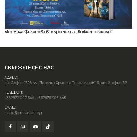
Людмила Филипова в търсене на „Божието число“
СВЪРЖЕТЕ СЕ С НАС
АДРЕС:
гр. София 1528, ул. „Поручик Христо Топракчиев“ 11, ет. 2, офис 39
ТЕЛЕФОН:
+359879 009 566
,
+359878 903 665
EMAIL:
sales@enthusiast.bg