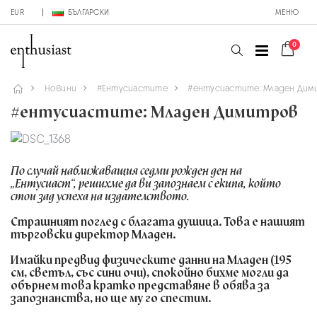
EUR
БЪЛГАРСКИ
МЕНЮ
0
Новини
#Ентусиастите
#ентусиастите: Младен Ди
#ентусиастите: Младен Димитров
По случай наближаващия седми рожден ден на
„Ентусиаст“, решихме да ви запознаем с екипа, който
стои зад успеха на издателството.
Страшният поглед с благата душица. Това е нашият
търговски директор Младен.
Имайки предвид физическите данни на Младен (195
см, светъл, със сини очи), спокойно бихме могли да
обърнем това кратко представяне в обява за
запознанства, но ще му го спестим.