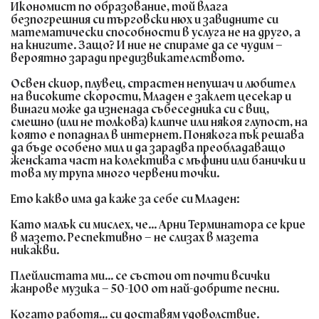
Икономист по образование, той влага
безпогрешния си търговски нюх и завидните си
математически способности в услуга не на друго, а
на книгите. Защо? И ние не спираме да се чудим –
вероятно заради предизвикателството.
Освен скиор, плувец, страстен непушач и любител
на високите скорости, Младен е заклет цесекар и
винаги може да изненада събеседника си с виц,
смешно (или не толкова) клипче или някоя глупост, на
която е попаднал в интернет. Понякога пък решава
да бъде особено мил и да зарадва преобладаващо
женската част на колектива с мъфини или банички и
това му трупа много червени точки.
Ето какво има да каже за себе си Младен:
Като малък си мислех, че...
Арни Терминатора се крие
в мазето. Респективно – не слизах в мазета
никакви.
Плейлистата ми...
се състои от почти всички
жанрове музика – 50-100 от най-добрите песни.
Когато работя...
си доставям удоволствие.