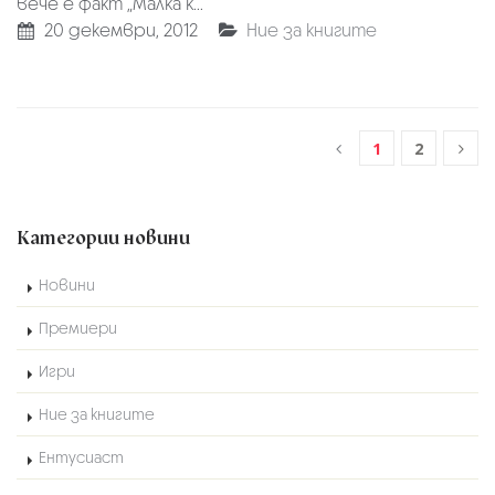
вече е факт „Малка к...
20 декември, 2012
Ние за книгите
1
2
Категории новини
Новини
Премиери
Игри
Ние за книгите
Ентусиаст