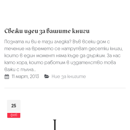
Свежи идеи за вашите книги
Позната ли ви е тази гледка? Във всеки дом с
течение на времето се натрупват десетки книги,
които в един момент няма къде да държим. За нас
като хора, които работим в издателство това
важи с пълна...
11 март, 2013
Ние за книгите
25
фев