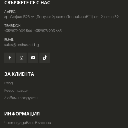
СВЪРЖЕТЕ СЕ С НАС
АДРЕС:
гр. София 1528, ул. „Поручик Христо Топракчиев“ 11, ет. 2, офис 39
ТЕЛЕФОН:
+359879 009 566
,
+359878 903 665
EMAIL:
sales@enthusiast.bg
ЗА КЛИЕНТА
Вход
Регистрация
Любими продукти
ИНФОРМАЦИЯ
Често задавани въпроси