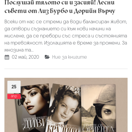
Послушай тялото си и засияй! Лесни
съвети от Лиз Бурбо и Дорийн Върчу
Всеки от нас се стреми да води балансиран живот,
да отвори съзнанието си към нови начини на
мислене, да се пребори със стреса и състоянията
на тревожност. Изолацията е време за промени. За
мнозина та...
02 май, 2020
Ние за книгите
25
апр