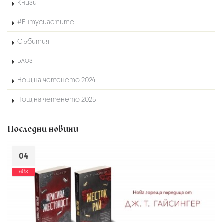
Книги
#Ентусиастите
Събития
Блог
Нощ на четенето 2024
Нощ на четенето 2025
Последни новини
04
авг