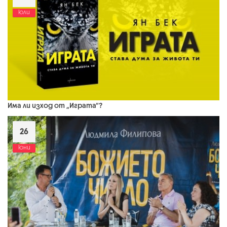
юли
Има ли изход от „Играта“?
26
юни