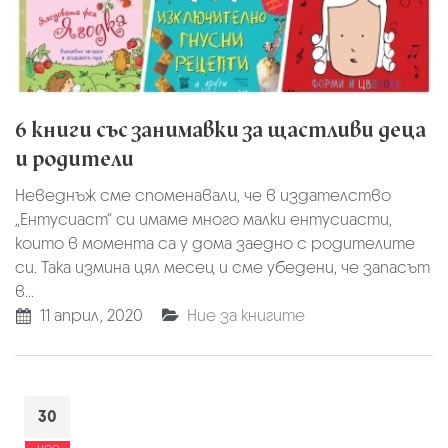
6 книги със занимавки за щастливи деца
и родители
Неведнъж сме споменавали, че в издателство
„Ентусиаст“ си имаме много малки ентусиасти,
които в момента са у дома заедно с родителите
си. Така измина цял месец и сме убедени, че запасът
в...
11 април, 2020
Ние за книгите
30