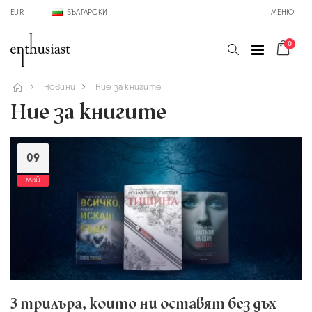
EUR
БЪЛГАРСКИ
МЕНЮ
0
Новини
Ние за книгите
Ние за книгите
09
май
3 трилъра, които ни оставят без дъх