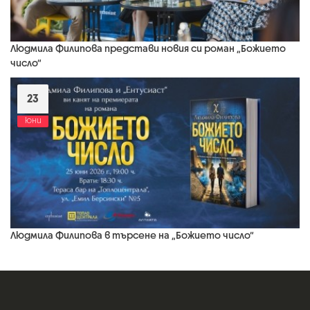
Людмила Филипова представи новия си роман „Божието
число“
23
юни
Людмила Филипова в търсене на „Божието число“