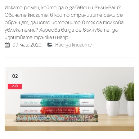
Искате роман, който да е забавен и вълнуващ?
Обичате книгите, в които страниците сами се
обръщат, защото историите в тях са толкова
увлекателни? Харесва ви да се вълнувате, да
изпитвате тръпка и напр...
09 май, 2020
Ние за книгите
02
май