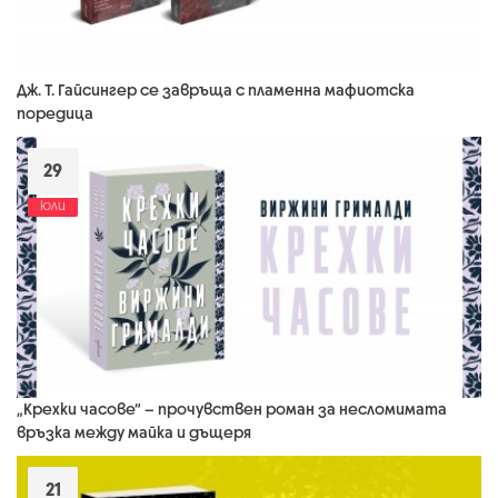
Дж. Т. Гайсингер се завръща с пламенна мафиотска
поредица
29
юли
„Крехки часове“ – прочувствен роман за несломимата
връзка между майка и дъщеря
21