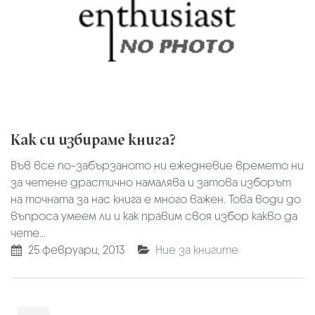
Как си избираме книга?
Във все по-забързаното ни ежедневие времето ни
за четене драстично намалява и затова изборът
на точната за нас книга е много важен. Това води до
въпроса умеем ли и как правим своя избор какво да
чете...
25 февруари, 2013
Ние за книгите