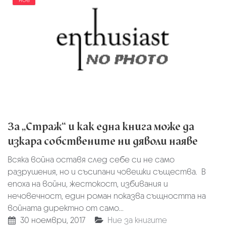
ное
За „Страж“ и как една книга може да
изкара собствените ни дяволи наяве
Всяка война оставя след себе си не само
разрушения, но и съсипани човешки същества. В
епоха на войни, жестокост, избивания и
нечовечност, един роман показва същността на
войната директно от само...
30 ноември, 2017
Ние за книгите