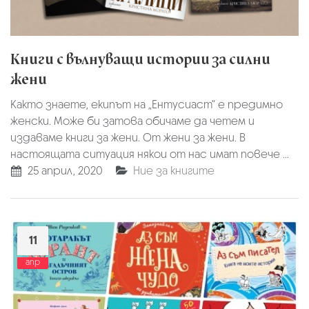
Книги с вълнуващи истории за силни
жени
Както знаете, екипът на „Ентусиаст“ е предимно
женски. Може би затова обичаме да четем и
издаваме книги за жени. От жени за жени. В
настоящата ситуация някои от нас имат повече ...
25 април, 2020
Ние за книгите
11
апр