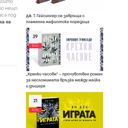
 които
Ако нещо
аса под
Дж. Т. Гайсингер се завръща с
ла на
пламенна мафиотска поредица
29
юли
„Крехки часове“ – прочувствен роман
за несломимата връзка между майка
и дъщеря
21
юли