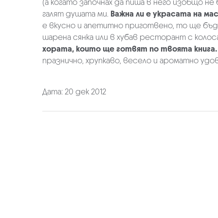
(а когато започнах да пиша в него изобщо не
галят душата ми.
Важна ли е украсата на ма
е вкусно и апетитно приготвено, то ще бъде
шарена сянка или в хубав ресторант с колос
хората, които ще готвят по твоята книга.
празнично, хрупкаво, весело и ароматно удо
Дата: 20 дек 2012