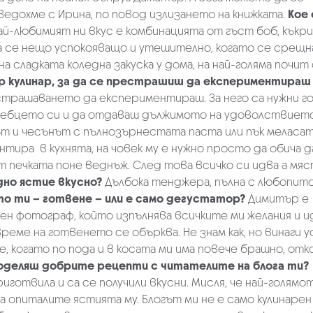
едохме с Ирина, по повод излизането на книжката.
Кое 
й-любимият ни вкус е комбинацията от гъст боб, къкри
ва се нещо успокояващо и утешително, когато се срещн
а сладката коледна закуска у дома, на най-голяма почит 
ър кулинар, за да се престрашиш да експериментираш
рашаването да експериментираш. За него са нужни г
небцето си и да отдаваш дължимото на удоволствието.
ът и чесънът с пълнозърнестата паста или пък меласат
тира в кухнята, на човек му е нужно просто да обича д
от печката поне веднъж. След това всичко си идва а мя
дно ястие вкусно?
Дълбока тенджера, пълна с любопитс
то ти – готвене – или е само дегустатор?
Димитър е
н фотограф, който изпълнява всичките ми желания и и
реме на готвенето се обърква. Не знам как, но винаги у
, когато по пода и в косата ми има повече брашно, от
споделяш добрите рецепти с читателите на блога ти?
иготвила и са се получили вкусни. Мисля, че най-голямо
 опиталите ястията му. Блогът ми не е само кулинарен