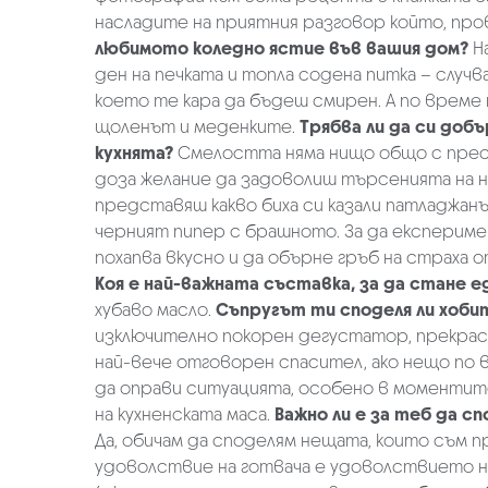
насладите на приятния разговор който, пров
любимото коледно ястие във вашия дом?
На
ден на печката и топла содена питка – случ
което те кара да бъдеш смирен. А по време н
щоленът и меденките.
Трябва ли да си доб
кухнята?
Смелостта няма нищо общо с прест
доза желание да задоволиш търсенията на 
представяш какво биха си казали патладжан
черният пипер с брашното. За да експеримен
похапва вкусно и да обърне гръб на страха 
Коя е най-важната съставка, за да стане е
хубаво масло.
Съпругът ти споделя ли хоби
изключително покорен дегустатор, прекрасе
най-вече отговорен спасител, ако нещо по в
да оправи ситуацията, особено в моментите
на кухненската маса.
Важно ли е за теб да 
Да, обичам да споделям нещата, които съм пр
удоволствие на готвача е удоволствието на