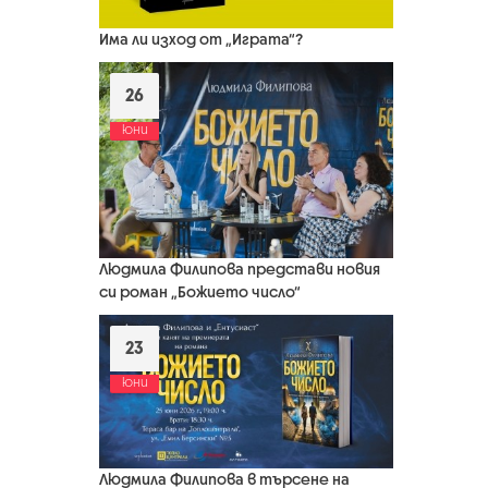
Има ли изход от „Играта“?
26
юни
Людмила Филипова представи новия
си роман „Божието число“
23
юни
Людмила Филипова в търсене на