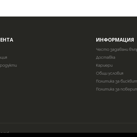
ИЕНТА
ИНФОРМАЦИЯ
Често задавани въп
ация
Доставка
продукти
Кариери
Общи условия
Политика за бискви
Политика за повери
erved.