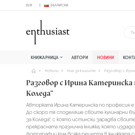
EUR
БЪЛГАРСКИ
КНИЖАРНИЦА
АВТОРИ
НОВИНИ
КОНТ
Новини
Ние за книгите
Разговор с Ирин
Разговор с Ирина Катеринска 
Коледа“
Авторката Ирина Катеринска по професия е ж
До скоро тя споделяше своите кулинарни в
за Коледа“, с която истински зарадва своит
прекрасната празнична книжка, която издад
фотографии към всяка рецепта в книжката са