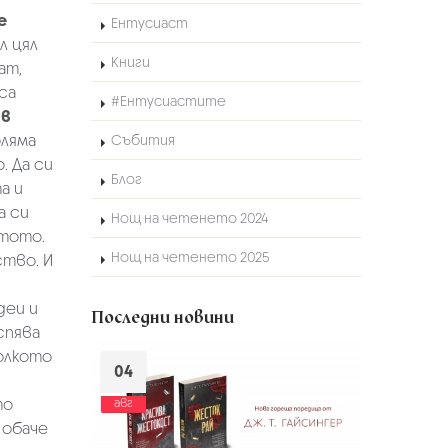
е
Ентусиаст
л цял
Книги
ат,
са
#Ентусиастите
 в
оляма
Събития
 Да си
Блог
а и
а си
Нощ на четенето 2024
стото.
Нощ на четенето 2025
тво. И
деи и
Последни новини
спява
колкото
04
то
авг
 обаче