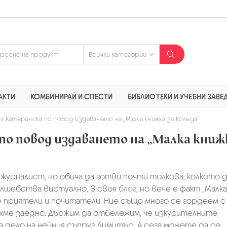
АКТИ
КОМБИНИРАЙ И СПЕСТИ
БИБЛИОТЕКИ И УЧЕБНИ ЗАВЕ
а Катеринска по повод издаването на „Малка книжка за Коледа“
по повод издаването на „Малка книж
урналист, но обича да готви почти толкова, колкото д
ълшебства виртуално, в своя
блог
, но вече е факт „Малк
е приятели и почитатели. Ние също много се гордеем с
охме заедно. Държим да отбележим, че изкусителните
 дело на нейния съпруг Димитър. А сега можете да се