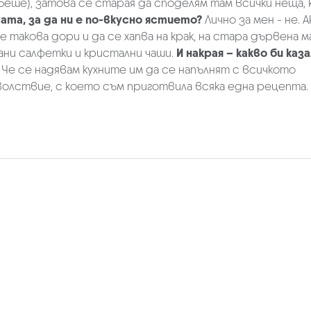
 беше), затова се старая да споделям там всички неща,
сата, за да ни е по-вкусно ястието?
Лично за мен - не. 
 такова дори и да се хапва на крак, на стара дървена м
ани салфетки и кристални чаши.
И накрая – какво би каза
Че се надявам кухните им да се напълнят с всичкото
волствие, с което съм приготвила всяка една рецепта.