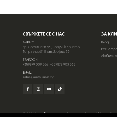
СВЪРЖЕТЕ СЕ С НАС
ЗА КЛ
АДРЕС:
Вход
гр. София 1528, ул. „Поручик Христо
Регистр
Топракчиев“ 11, ет. 2, офис 39
Любими 
ТЕЛЕФОН:
+359879 009 566
,
+359878 903 665
EMAIL:
sales@enthusiast.bg
© 2026
Изработка на онлайн магазин
Hopix
. All Rights Res