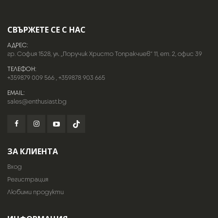
СВЪРЖЕТЕ СЕ С НАС
АДРЕС:
гр. София 1528, ул. „Поручик Христо Топракчиев“ 11, ет. 2, офис 39
ТЕЛЕФОН:
+359879 009 566
,
+359878 903 665
EMAIL:
sales@enthusiast.bg
ЗА КЛИЕНТА
Вход
Регистрация
Любими продукти