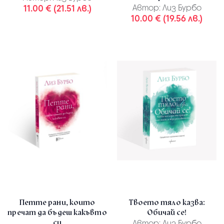
11.00 € (21.51 лв.)
Автор:
Лиз Бурбо
10.00 € (19.56 лв.)
Петте рани, които
Твоето тяло казва:
пречат да бъдеш какъвто
Обичай се!
си
Автор:
Лиз Бурбо