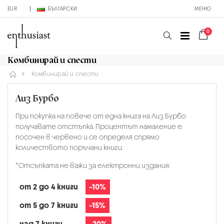
EUR
БЪЛГАРСКИ
МЕНЮ
0
Комбинирай и спести
Комбинирай и спести
Лиз Бурбо
При покупка на повече от една книга на Лиз Бурбо
получавате отстъпка. Процентът намаление е
посочен в червено и се определя спрямо
количеството поръчани книги.
*Отсъпката не важи за електронни издания.
от 2 до 4 книги
-10%
от 5 до 7 книги
-15%