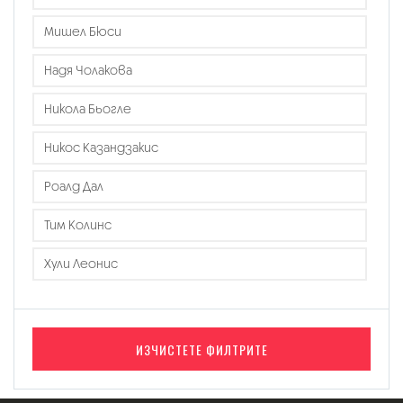
Мишел Бюси
Надя Чолакова
Никола Бьогле
Никос Казандзакис
Роалд Дал
Тим Колинс
Хули Леонис
ИЗЧИСТЕТЕ ФИЛТРИТЕ