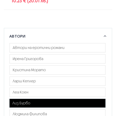
10.23 € (20.01 лв.)
АВТОРИ
Автори на еротични романи
Ирена Григорова
Кристина Морато
Ларш Кеплер
Леа Коен
Лиз Бурбо
Людмила Филипова