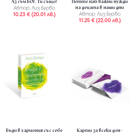
Аз съм БОГ. Ти също!
Петте най-важни нужди
на децата в наши дни
Автор:
Лиз Бурбо
10.23 € (20.01 лв.)
Автор:
Лиз Бурбо
11.25 € (22.00 лв.)
Бъди в хармония със себе
Карти за всеки ден -