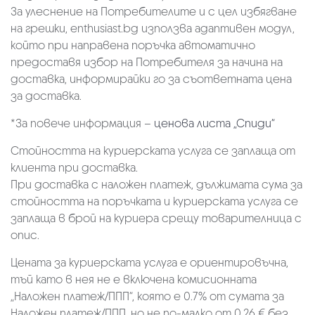
За улеснение на Потребителите и с цел избягване
на грешки, enthusiast.bg използва адаптивен модул,
който при направена поръчка автоматично
предоставя избор на Потребителя за начина на
доставка, информирайки го за съответната цена
за доставка.
*За повече информация –
ценова листа „Спиди“
Стойността на куриерската услуга се заплаща от
клиента при доставка.
При доставка с наложен платеж, дължимата сума за
стойността на поръчката и куриерската услуга се
заплаща в брой на куриера срещу товарителница с
опис.
Цената за куриерската услуга е ориентировъчна,
тъй като в нея не е включена комисионната
„Наложен платеж/ППП“, която е 0.7% от сумата за
Наложен платеж/ППП, но не по-малко от 0.26 € без