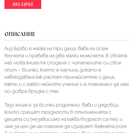
ЛИЗ БУРБО
ОПИСАНИЕ
Лиз Бурбо е майка на три деца, баба на осем
внучета и прабаба на две малки момичета. В своята
най-нова книга тя споделя с читателите си своя
опит – всичко, което е научила, докато е
наблюдавала как растат тринайсетте ѝ деца,
както и с какво нейното учение ѝ е помогнало да има
по-добра връзка с тях.
Тази книга е за всички родители, баби и дядовци,
които срещат трудности в отношенията с
децата си (независимо на каква възраст са те), и
има за цел да им помогне да изиграят важната роля