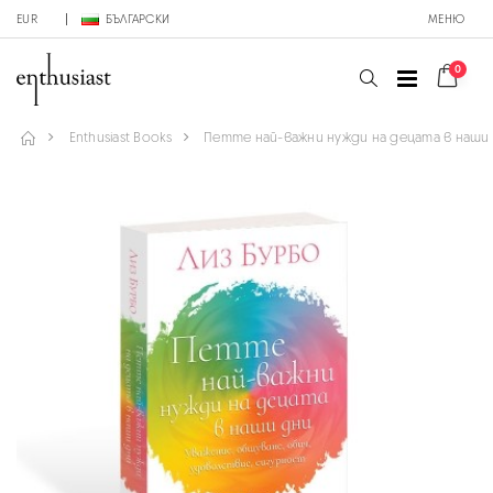
EUR
БЪЛГАРСКИ
МЕНЮ
0
Enthusiast Books
Петте най-важни нужди на децата в наши