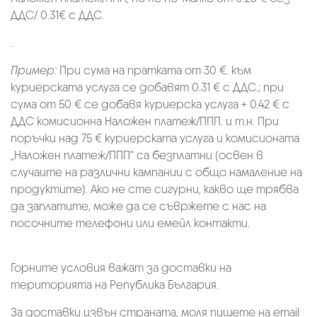
ДДС/ 0.31€ с ДДС.
.
Пример:
При сума на пратката от 30 €. към
куриерската услуга се добавят 0.31 € с ДДС.; при
сума от 50 € се добавя куриерска услуга + 0.42 € с
ДДС комисионна Наложен платеж/ППП. и т.н. При
поръчки над 75 € куриерската услуга и комисионата
„Наложен платеж/ППП“ са безплатни (освен в
случаите на различни кампании с общо намаление на
продуктите). Ако не сте сигурни, какво ще трябва
да заплатите, може да се съвржете с нас на
посочните телефони или емейл контакти.
Горните условия важат за доставки на
територията на Република България.
За доставки извън страната, моля пишете на email