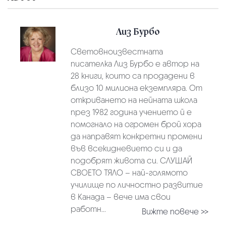
Лиз Бурбо
Световноизвестната
писателка Лиз Бурбо е автор на
28 книги, които са продадени в
близо 10 милиона екземпляра. От
откриването на нейната школа
през 1982 година учението й е
помогнало на огромен брой хора
да направят конкретни промени
във всекидневието си и да
подобрят живота си. СЛУШАЙ
СВОЕТО ТЯЛО – най-голямото
училище по личностно развитие
в Канада – вече има свои
работн...
Вижте повече >>