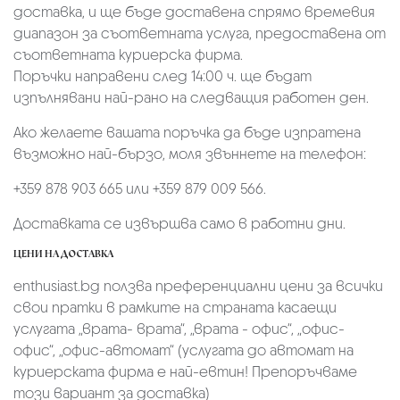
доставка, и ще бъде доставена спрямо времевия
диапазон за съответната услуга, предоставена от
съответната куриерска фирма.
Поръчки направени след 14:00 ч. ще бъдат
изпълнявани най-рано на следващия работен ден.
Ако желаете вашата поръчка да бъде изпратена
възможно най-бързо, моля звъннете на телефон:
+359 878 903 665 или +359 879 009 566.
Доставката се извършва само в работни дни.
ЦЕНИ НА ДОСТАВКА
enthusiast.bg ползва преференциални цени за всички
свои пратки в рамките на страната касаещи
услугата „врата- врата“, „врата - офис“, „oфис-
офис“, „офис-автомат“ (услугата до автомат на
куриерската фирма е най-евтин! Препоръчваме
този вариант за доставка)