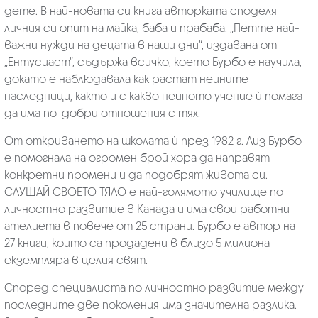
дете. В най-новата си книга авторката споделя
личния си опит на майка, баба и прабаба. „Петте най-
важни нужди на децата в наши дни“, издавана от
„Ентусиаст“, съдържа всичко, което Бурбо е научила,
докато е наблюдавала как растат нейните
наследници, както и с какво нейното учение ѝ помага
да има по-добри отношения с тях.
От откриването на школата ѝ през 1982 г. Лиз Бурбо
е помогнала на огромен брой хора да направят
конкретни промени и да подобрят живота си.
СЛУШАЙ СВОЕТО ТЯЛО е най-голямото училище по
личностно развитие в Канада и има свои работни
ателиета в повече от 25 страни. Бурбо е автор на
27 книги, които са продадени в близо 5 милиона
екземпляра в целия свят.
Според специалиста по личностно развитие между
последните две поколения има значителна разлика.