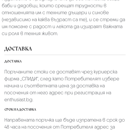
баби и дядовци, които срещат трудности в
отношенията им с техните дъщери и синове
(независимо на каква възраст са те), и се стреми да
им помогне с радост и лекота да изиграят важната
си роля в техния живот.
ДОСТАВКА
ДОСТАВКА
Поръчаните стоки се доставят чрез куриерскa
фирмa „СПИДИ“,
след като Потребителят избере
начина и съответната цена за доставка на
посочения от него адрес при регистрация на
enthusiast.bg.
СРОК НА ДОСТАВКА
Направената поръчка ще бъде изпратена в срок до
48 часа на посочения от Потребителя адрес за