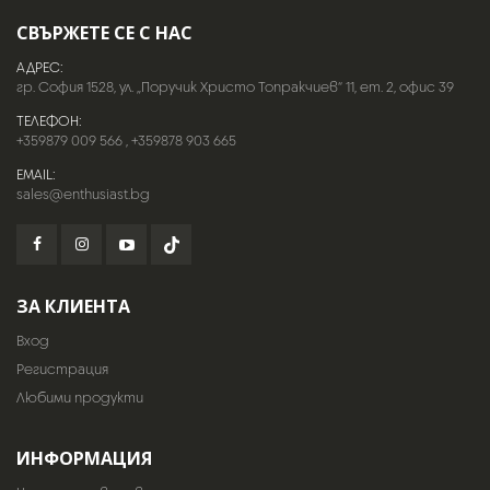
СВЪРЖЕТЕ СЕ С НАС
АДРЕС:
гр. София 1528, ул. „Поручик Христо Топракчиев“ 11, ет. 2, офис 39
ТЕЛЕФОН:
+359879 009 566
,
+359878 903 665
EMAIL:
sales@enthusiast.bg
ЗА КЛИЕНТА
Вход
Регистрация
Любими продукти
ИНФОРМАЦИЯ