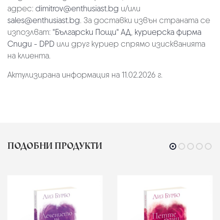
адрес:
dimitrov@enthusiast.bg
и/или
sales@enthusiast.bg
. За доставки извън страната се
изпозлват:
"Български Пощи" АД
,
куриерска фирма
Спиди - DPD
или друг куриер спрямо изискванията
на клиента.
Актулизирана информация на 11.02.2026 г.
ПОДОБНИ ПРОДУКТИ