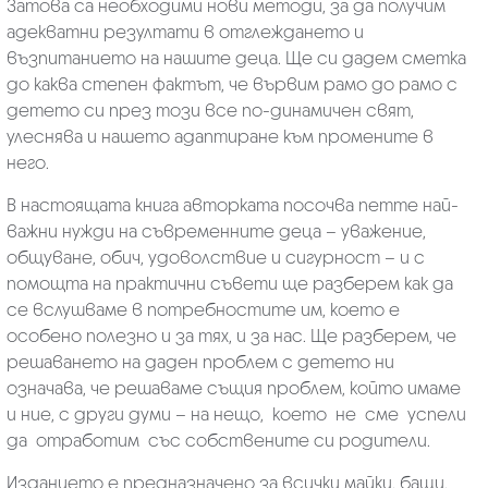
Затова са необходими нови методи, за да получим
адекватни резултати в отглеждането и
възпитанието на нашите деца. Ще си дадем сметка
до каква степен фактът, че вървим рамо до рамо с
детето си през този все по-динамичен свят,
улеснява и нашето адаптиране към промените в
него.
В настоящата книга авторката посочва петте най-
важни нужди на съвременните деца – уважение,
общуване, обич, удоволствие и сигурност – и с
помощта на практични съвети ще разберем как да
се вслушваме в потребностите им, което е
особено полезно и за тях, и за нас. Ще разберем, че
решаването на даден проблем с детето ни
означава, че решаваме същия проблем, който имаме
и ние, с други думи – на нещо, което не сме успели
да отработим със собствените си родители.
Изданието е предназначено за всички майки, бащи,