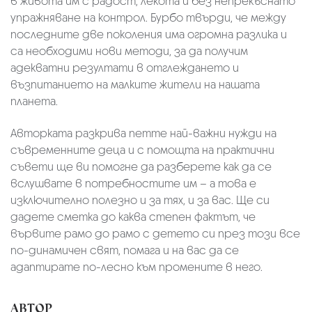
в живота им с радост, лекота и без непрекъснато
упражняване на контрол. Бурбо твърди, че между
последните две поколения има огромна разлика и
са необходими нови методи, за да получим
адекватни резултати в отглеждането и
възпитанието на малките жители на нашата
планета.
Авторката разкрива петте най-важни нужди на
съвременните деца и с помощта на практични
съвети ще ви помогне да разберете как да се
вслушвате в потребностите им – а това е
изключително полезно и за тях, и за вас. Ще си
дадете сметка до каква степен фактът, че
вървите рамо до рамо с детето си през този все
по-динамичен свят, помага и на вас да се
адаптирате по-лесно към промените в него.
АВТОР