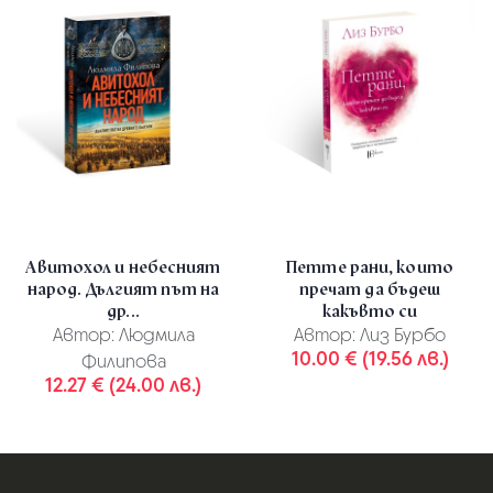
Авитохол и небесният
Петте рани, които
народ. Дългият път на
пречат да бъдеш
др...
какъвто си
Автор:
Людмила
Автор:
Лиз Бурбо
10.00 € (19.56 лв.)
Филипова
12.27 € (24.00 лв.)