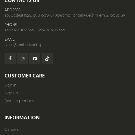
CONTACTS US
ADDRESS:
гр. София 1528, ул. „Поручик Христо Топракчиев“ 11, ет. 2, офис 39
PHONE:
+359879 009 566
,
+359878 903 665
EMAIL:
sales@enthusiast.bg
CUSTOMER CARE
Sign In
Sign up
Favorite products
INFORMATION
Careers