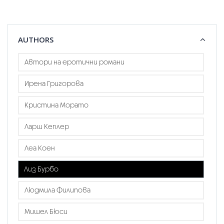
AUTHORS
Автори на еротични романи
Ирена Григорова
Кристина Морато
Ларш Кеплер
Леа Коен
Лиз Бурбо
Людмила Филипова
Мишел Бюси