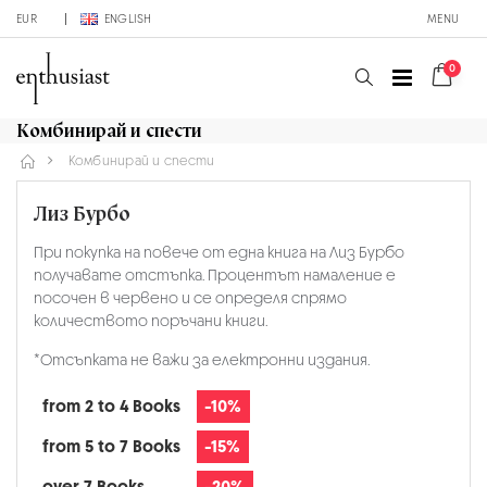
EUR
ENGLISH
MENU
0
Комбинирай и спести
Комбинирай и спести
Лиз Бурбо
При покупка на повече от една книга на Лиз Бурбо
получавате отстъпка. Процентът намаление е
посочен в червено и се определя спрямо
количеството поръчани книги.
*Отсъпката не важи за електронни издания.
from 2 to 4 Books
-10%
from 5 to 7 Books
-15%