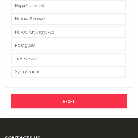
Надя Чолакова
Никола Бьогле
Никос Казандзакис
Роалд Дал
Тим Колинс
Хули Леонис
RESET