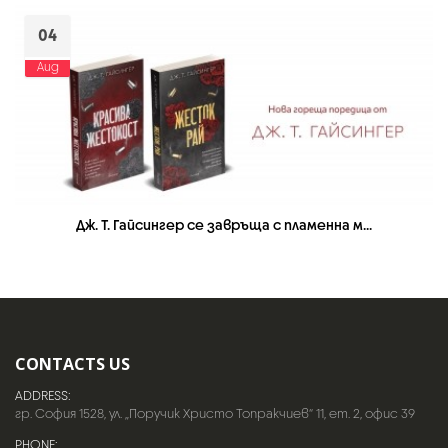
04
Aug
Дж. Т. Гайсингер се завръща с пламенна м...
CONTACTS US
ADDRESS:
гр. София 1528, ул. „Поручик Христо Топракчиев“ 11, ет. 2, офис 39
PHONE: