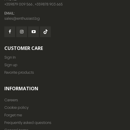
+359879 009 566
,
+359878 903 665
EMAIL:
sales@enthusiast.bg
CUSTOMER CARE
Sign In
Sign up
Favorite products
INFORMATION
Careers
Cookie policy
Forget me
Frequently asked questions