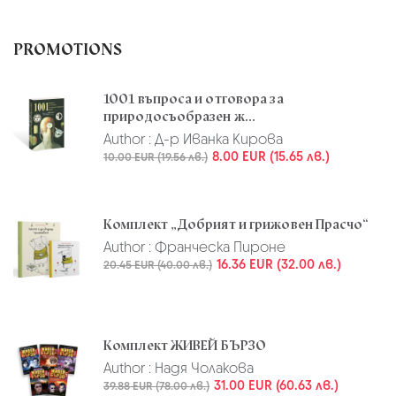
PROMOTIONS
1001 въпроса и отговора за
природосъобразен ж...
Author :
Д-р Иванка Кирова
8.00 EUR (15.65 лв.)
10.00 EUR (19.56 лв.)
Комплект „Добрият и грижовен Прасчо“
Author :
Франческа Пироне
16.36 EUR (32.00 лв.)
20.45 EUR (40.00 лв.)
Комплект ЖИВЕЙ БЪРЗО
Author :
Надя Чолакова
31.00 EUR (60.63 лв.)
39.88 EUR (78.00 лв.)