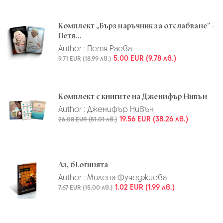
Комплект „Бърз наръчник за отслабване“ -
Петя...
Author :
Петя Раева
5.00 EUR (9.78 лв.)
9.71 EUR (18.99 лв.)
Комплект с книгите на Дженифър Нивън
Author :
Дженифър Нивън
19.56 EUR (38.26 лв.)
26.08 EUR (51.01 лв.)
Аз, бLогинята
Author :
Милена Фучеджиева
1.02 EUR (1.99 лв.)
7.67 EUR (15.00 лв.)