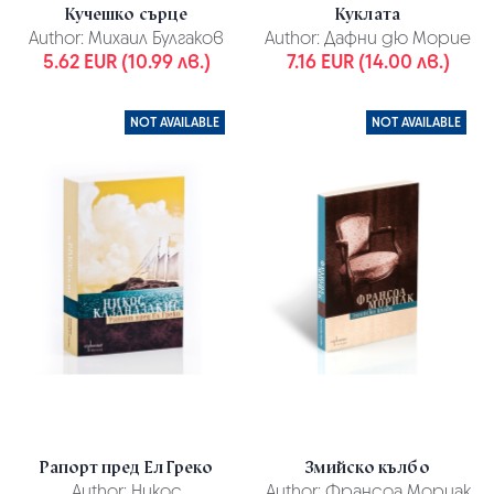
Кучешко сърце
Куклата
Author:
Михаил Булгаков
Author:
Дафни дю Морие
5.62 EUR (10.99 лв.)
7.16 EUR (14.00 лв.)
NOT AVAILABLE
NOT AVAILABLE
Рапорт пред Ел Греко
Змийско кълбо
Author:
Никос
Author:
Франсоа Мориак