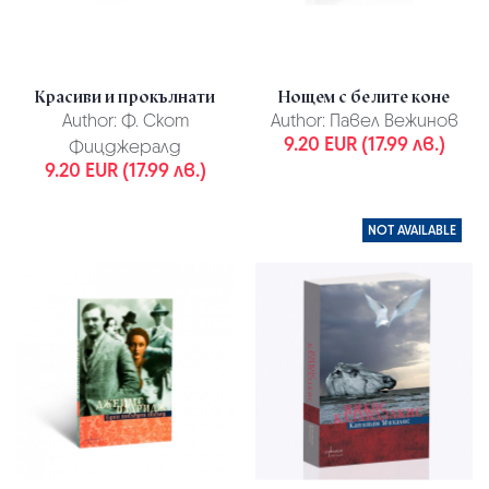
Красиви и прокълнати
Нощем с белите коне
Author:
Ф. Скот
Author:
Павел Вежинов
9.20 EUR (17.99 лв.)
Фицджералд
9.20 EUR (17.99 лв.)
NOT AVAILABLE