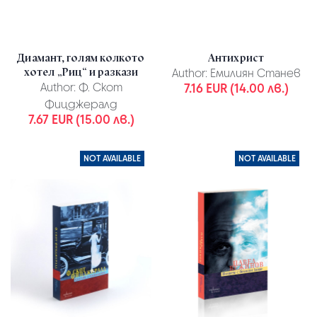
Диамант, голям колкото
Антихрист
хотел „Риц“ и разкази
Author:
Емилиян Станев
Author:
Ф. Скот
7.16 EUR (14.00 лв.)
Фицджералд
7.67 EUR (15.00 лв.)
NOT AVAILABLE
NOT AVAILABLE