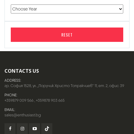
RESET
CONTACTS US
ADDRESS:
гр. София 1528, ул. „Поручик Христо Топракчиев“ 11, ет. 2, офис 39
PHONE:
+359879 009 566
,
+359878 903 665
EMAIL:
sales@enthusiast.bg