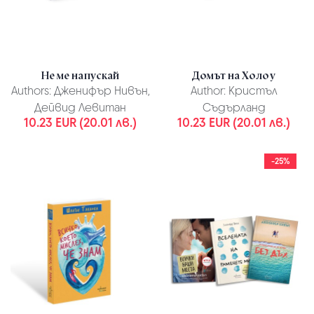
Не ме напускай
Домът на Холоу
Authors:
Дженифър Нивън,
Author:
Кристъл
Дейвид Левитан
Съдърланд
10.23 EUR (20.01 лв.)
10.23 EUR (20.01 лв.)
-25%