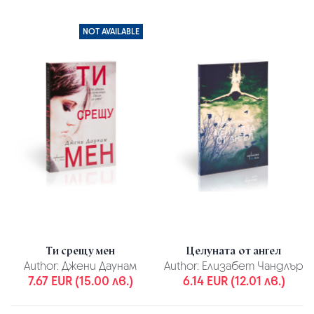
NOT AVAILABLE
Ти срещу мен
Целуната от ангел
Author:
Джени Даунам
Author:
Елизабет Чандлър
7.67 EUR (15.00 лв.)
6.14 EUR (12.01 лв.)