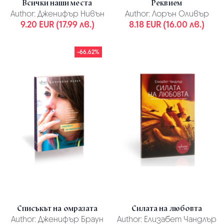
Всички наши места
Реквием
Author:
Дженифър Нивън
Author:
Лорън Оливър
9.20 EUR (17.99 лв.)
8.18 EUR (16.00 лв.)
-66.62%
Списъкът на омразата
Силата на любовта
Author:
Дженифър Браун
Author:
Елизабет Чандлър