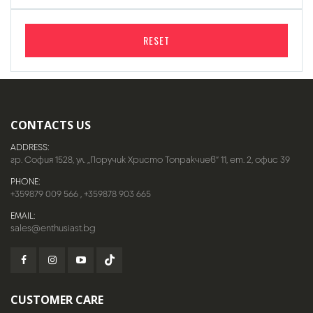
RESET
CONTACTS US
ADDRESS:
гр. София 1528, ул. „Поручик Христо Топракчиев“ 11, ет. 2, офис 39
PHONE:
+359879 009 566
,
+359878 903 665
EMAIL:
sales@enthusiast.bg
CUSTOMER CARE